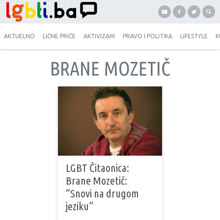
AKTUELNO
LIČNE PRIČE
AKTIVIZAM
PRAVO I POLITIKA
LIFESTYLE
K
BRANE MOZETIČ
LGBT Čitaonica:
Brane Mozetič:
“Snovi na drugom
jeziku”