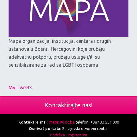
Mapa organizacija, institucija, centara i drugih
ustanova u Bosni i Hercegovini koje pružaju
adekvatnu potporu, pružaju usluge i/ili su
senzibilizirane za rad sa LGBTI osobama
My Tweets
Kontaktirajte nas!
Kontakt:
e-mail:
matej@soc.ba
telefon: +387 33 551 000
Osnivač portala:
Sarajevski otvoreni centar
Podrška
|
Impressum