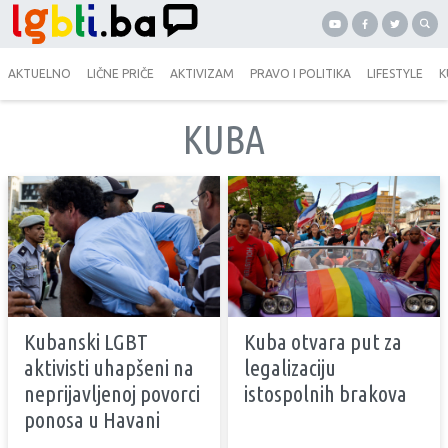
AKTUELNO
LIČNE PRIČE
AKTIVIZAM
PRAVO I POLITIKA
LIFESTYLE
K
KUBA
Kubanski LGBT
Kuba otvara put za
aktivisti uhapšeni na
legalizaciju
neprijavljenoj povorci
istospolnih brakova
ponosa u Havani