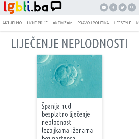
AKTUELNO
LIČNE PRIČE
AKTIVIZAM
PRAVO I POLITIKA
LIFESTYLE
K
LIJEČENJE NEPLODNOSTI
Španija nudi
besplatno liječenje
neplodnosti
lezbijkama i ženama
bez partnera