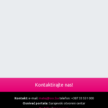
Kontaktirajte nas!
Kontakt:
e-mail:
matej@soc.ba
telefon: +387 33 551 000
Osnivač portala:
Sarajevski otvoreni centar