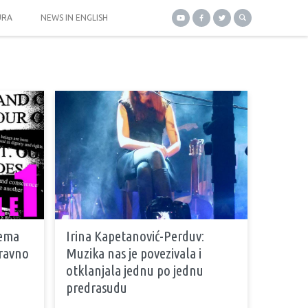
URA
NEWS IN ENGLISH
lema
Irina Kapetanović-Perduv:
zravno
Muzika nas je povezivala i
otklanjala jednu po jednu
predrasudu