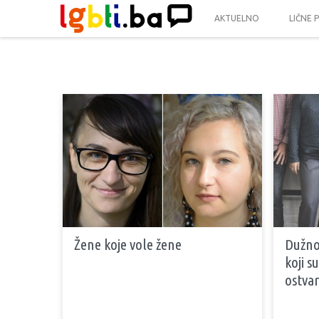
AKTUELNO
LIČNE 
Žene koje vole žene
Dužnos
koji s
ostvar