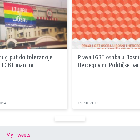
dug put do tolerancije
Prava LGBT osoba u Bosni 
 LGBT manjini
Hercegovini: Političke part
2014
11. 10. 2013
My Tweets