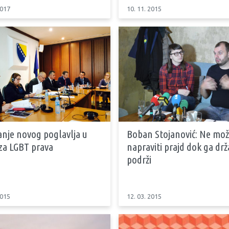
2017
10. 11. 2015
anje novog poglavlja u
Boban Stojanović: Ne mož
za LGBT prava
napraviti prajd dok ga dr
podrži
2015
12. 03. 2015