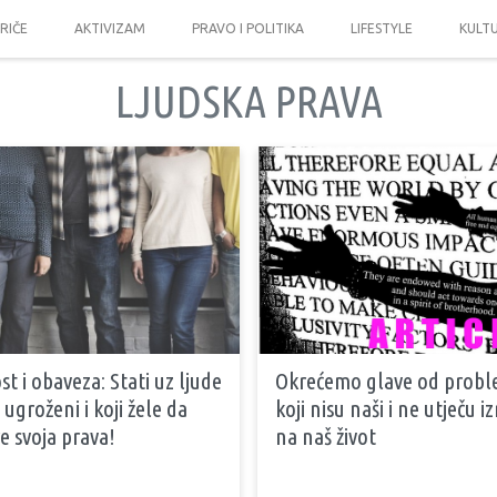
PRIČE
AKTIVIZAM
PRAVO I POLITIKA
LIFESTYLE
KULT
LJUDSKA PRAVA
t i obaveza: Stati uz ljude
Okrećemo glave od prob
u ugroženi i koji žele da
koji nisu naši i ne utječu i
e svoja prava!
na naš život