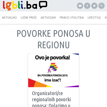
AKTUELNO
LIČNE PRIČE
AKTIVIZAM
PRAVO I POLITIKA
LIFESTYLE
K
POVORKE PONOSA U
REGIONU
Organizatori/ce
regionalnih povorki
ponosa: Dolazimo u