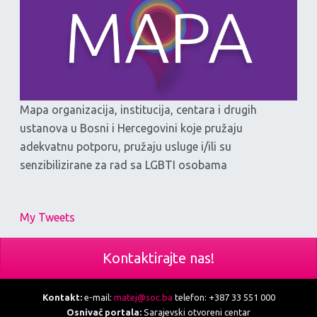
Mapa organizacija, institucija, centara i drugih
ustanova u Bosni i Hercegovini koje pružaju
adekvatnu potporu, pružaju usluge i/ili su
senzibilizirane za rad sa LGBTI osobama
My Tweets
Kontaktirajte nas!
Kontakt:
e-mail:
matej@soc.ba
telefon: +387 33 551 000
Osnivač portala:
Sarajevski otvoreni centar