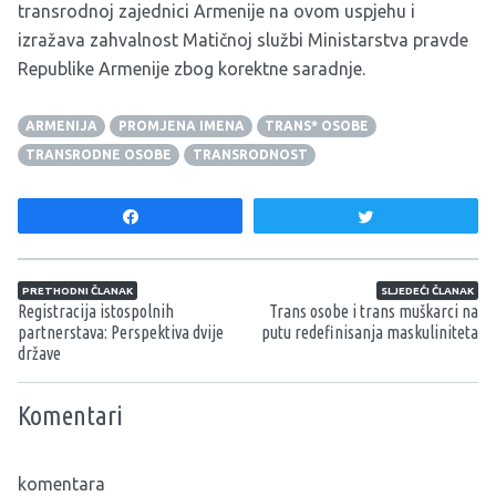
transrodnoj zajednici Armenije na ovom uspjehu i
izražava zahvalnost Matičnoj službi Ministarstva pravde
Republike Armenije zbog korektne saradnje.
ARMENIJA
PROMJENA IMENA
TRANS* OSOBE
TRANSRODNE OSOBE
TRANSRODNOST
Share
Tweet
Navigacija članaka
PRETHODNI ČLANAK
SLJEDEĆI ČLANAK
Registracija istospolnih
Trans osobe i trans muškarci na
partnerstava: Perspektiva dvije
putu redefinisanja maskuliniteta
države
Komentari
komentara