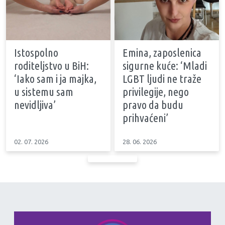
Istospolno
Emina, zaposlenica
roditeljstvo u BiH:
sigurne kuće: ‘Mladi
‘Iako sam i ja majka,
LGBT ljudi ne traže
u sistemu sam
privilegije, nego
nevidljiva’
pravo da budu
prihvaćeni’
02. 07. 2026
28. 06. 2026