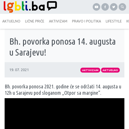
AKTUELNO
LIČNE PRIČE
AKTIVIZAM
PRAVO I POLITIKA
LIFESTYLE
K
Bh. povorka ponosa 14. augusta
u Sarajevu!
19. 07. 2021
AKTIVIZAM
AKTUELNO
Bh. povorka ponosa 2021. godine će se održati 14. augusta u
12h u Sarajevu pod sloganom „Otpor sa margine“.