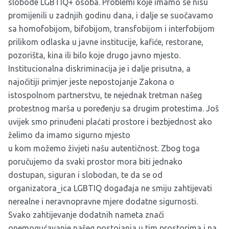
slobode LGBTIQ+ osoba. Problemi koje imamo se nisu
promijenili u zadnjih godinu dana, i dalje se suočavamo
sa homofobijom, bifobijom, transfobijom i interfobijom
prilikom odlaska u javne institucije, kafiće, restorane,
pozorišta, kina ili bilo koje drugo javno mjesto.
Institucionalna diskriminacija je i dalje prisutna, a
najočitiji primjer jeste nepostojanje Zakona o
istospolnom partnerstvu, te nejednak tretman našeg
protestnog marša u poređenju sa drugim protestima. Još
uvijek smo prinuđeni plaćati prostore i bezbjednost ako
želimo da imamo sigurno mjesto
u kom možemo živjeti našu autentičnost. Zbog toga
poručujemo da svaki prostor mora biti jednako
dostupan, siguran i slobodan, te da se od
organizatora_ica LGBTIQ događaja ne smiju zahtijevati
nerealne i neravnopravne mjere dodatne sigurnosti.
Svako zahtijevanje dodatnih nameta znači
onemogućavanje našeg postojanja u tim prostorima i na