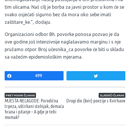
tim ulicama. Naš cilj je borba za javni prostor u kom će se
svako osjećati sigurno bez da mora oko sebe imati
zaštitare_ke.”, dodaju.
Organizacioni odbor Bh. povorke ponosa pozvao je da
ove godine još intenzivnije naglašavamo marginu i s nje
pružamo otpor. Broj učesnika_ca povorke će biti u skladu
sa važećim epidemiološkim mjerama.
Share
499
Tweet
Navigacija članaka
PRETHODNI ČLANAK
SLJEDEĆI ČLANAK
MJESTA NELAGODE: Porodična
Drugi dio (kvir) poezije s Kvirhane
trpeza, uštirkani stolnjak, domaća
hrana i pitanje – A gdje je tebi
momak?