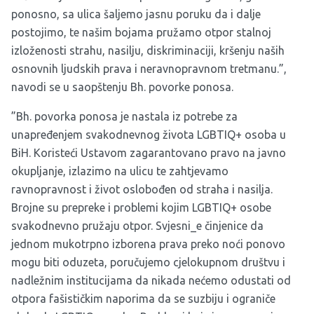
ponosno, sa ulica šaljemo jasnu poruku da i dalje
postojimo, te našim bojama pružamo otpor stalnoj
izloženosti strahu, nasilju, diskriminaciji, kršenju naših
osnovnih ljudskih prava i neravnopravnom tretmanu.”,
navodi se u saopštenju Bh. povorke ponosa.
”Bh. povorka ponosa je nastala iz potrebe za
unapređenjem svakodnevnog života LGBTIQ+ osoba u
BiH. Koristeći Ustavom zagarantovano pravo na javno
okupljanje, izlazimo na ulicu te zahtjevamo
ravnopravnost i život oslobođen od straha i nasilja.
Brojne su prepreke i problemi kojim LGBTIQ+ osobe
svakodnevno pružaju otpor. Svjesni_e činjenice da
jednom mukotrpno izborena prava preko noći ponovo
mogu biti oduzeta, poručujemo cjelokupnom društvu i
nadležnim institucijama da nikada nećemo odustati od
otpora fašističkim naporima da se suzbiju i ograniče