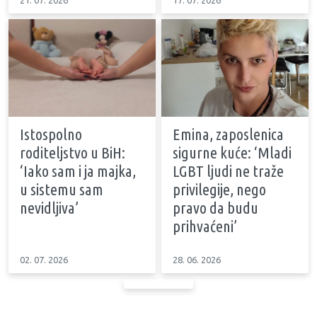
Istospolno
Emina, zaposlenica
roditeljstvo u BiH:
sigurne kuće: ‘Mladi
‘Iako sam i ja majka,
LGBT ljudi ne traže
u sistemu sam
privilegije, nego
nevidljiva’
pravo da budu
prihvaćeni’
02. 07. 2026
28. 06. 2026