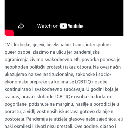
”Mi, lezbejke, gejevi, biseksualne, trans, interspolne i
queer osobe izlazimo na ulicu jer pandemijska
ograničenja živimo svakodnevno. Bh. povorka ponosa je
neophodan politički protest i iskaz otpora. Na ovaj način
ukazujemo na sve institucionalne, zakonske i socio-
ekonomske prepreke sa kojima se LGBTIQ+ osobe
kontinuirano i svakodnevno suočavaju. U godini koja je
iza nas, prava i slobode LGBTIQ+ osoba su dodatno
pogoršane, potisnute na marginu, nasilje u porodici je u
porastu, a vidljivost naših iskustava gotovo da nije ni
postojala. Pandemija je utišala glasove naše zajednice, ali
naši osmijesi i životi nisu prestali. Ove godine, glasno i