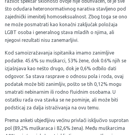
različit spektar sklonosti ovdje nije obuhvaćen, te je sve
što odudara heteronormativnog narativa stavljeno pod
zajednički imenitelj homoseksualnost. Zbog toga se ono
ne može posmatrati kao konačni zaključak položaja
LGBT osoba i generalnog stava mladih o njima, ali
njegovi rezultati nisu zanemarljivi.
Kod samoizražavanja ispitanika imamo zanimljive
podatke. 45.6% su muškarci, 53% žene, dok 0.6% njih se
izjašnjava kao nešto drugo, dok je 0,6% odbilo dati
odgovor. Sa stava rasprave o odnosu pola i roda, ovaj
podatak može biti zanimljiv, pošto se tih 0,12% mogu
smatrati nebinarnim ili rodno fluidnim osobama. U
ostatku rada ova stavka se ne pominje, ali može biti
podsticaj za dalja istraživanja na ovu temu.
Prema anketi ubjedljivu većinu privlači isključivo suprotan
pol (89,2% muškaraca i 82,6% žena). Među muškarcima