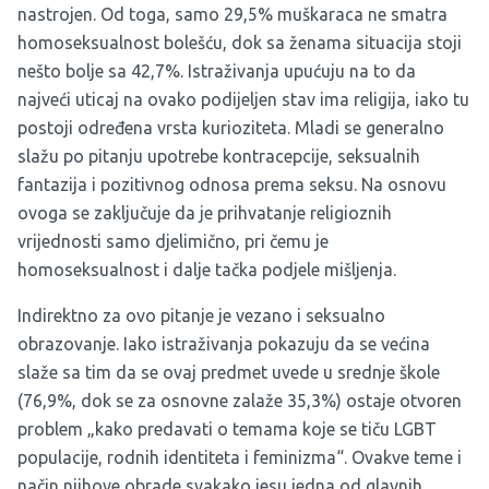
nastrojen. Od toga, samo 29,5% muškaraca ne smatra
homoseksualnost bolešću, dok sa ženama situacija stoji
nešto bolje sa 42,7%. Istraživanja upućuju na to da
najveći uticaj na ovako podijeljen stav ima religija, iako tu
postoji određena vrsta kurioziteta. Mladi se generalno
slažu po pitanju upotrebe kontracepcije, seksualnih
fantazija i pozitivnog odnosa prema seksu. Na osnovu
ovoga se zaključuje da je prihvatanje religioznih
vrijednosti samo djelimično, pri čemu je
homoseksualnost i dalje tačka podjele mišljenja.
Indirektno za ovo pitanje je vezano i seksualno
obrazovanje. Iako istraživanja pokazuju da se većina
slaže sa tim da se ovaj predmet uvede u srednje škole
(76,9%, dok se za osnovne zalaže 35,3%) ostaje otvoren
problem „kako predavati o temama koje se tiču LGBT
populacije, rodnih identiteta i feminizma“. Ovakve teme i
način njihove obrade svakako jesu jedna od glavnih