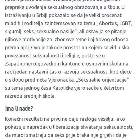
prepreka uvođenja seksualnog obrazovanja u škole. U
istraživanju u Srbiji pokazalo se da je veliki procenat
mladih i roditelja zainteresovan za temu „Abortus, LGBT,
sigurniji seks, seksualno nasilje“, ali ostavlja se pitanje
njihove motivacije za izbor ove teme i njihovog odnosa
prema njoj. Ovo je takođe prostor na kojem se vidi uska
povezanost seksualnosti i religije, pošto se u
Zapadnohercegovačkom kantonu u osnovnim školama
radi jedan nastavni čas o razvoju seksualnosti kod djece
u sklopu predmeta Vjeronauka. „Seksualne orijentacije“
su tema jednog časa Katoličke vjeronauke u četvrtom
razredu srednjih škola.
Ima li nade?
Konačni rezultati na prvu ne daju razloga veselju. Iako
pokazuju napredak u liberalizaciji shvatanja seksualnosti,
da mladi smatraju da seks prije braka nije grijeh i da je