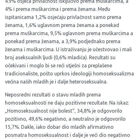
4.9% osjeća privlačnost isključivo prema muškarcima, a
4% i prema muškarcima i prema ženama. Među
ispitanicama 1,2% osjećaju privlačnost samo prema
ženama, 1,6% uglavnom prema ženama a ponekad
prema muškarcima, 9,5% uglavnom prema muškarcima a
ponekad prema ženama, a 3,9% podjednako prema
ženama i muškarcima. U istraživanju je učestvovao i mali
broj aseksualnih ljudi (0,6% mladića). Rezultati su
očekivani i moglo bi se reći utješni za preplašene
tradicionaliste, pošto uprkos ideologiji homoseksualizma
većina naših mladih je i dalje heteroseksualna.
Neposredni rezultati o stavu mladih prema
homoseksualnosti ne daju pozitivne rezultate. Na iskaz:
„Homoseksualnost nije bolest“, 34,8% je odgovorilo
pozitivno, 49,6% negativno, a neutralno je odgovorilo
15,7%. Dakle, iako dobar dio mladih afirmativno
posmatra homoseksualnost i dalje je veći dio negativno