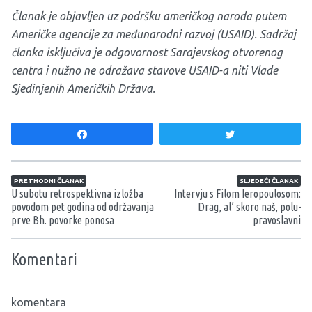
Članak je objavljen uz podršku američkog naroda putem
Američke agencije za međunarodni razvoj (USAID). Sadržaj
članka isključiva je odgovornost Sarajevskog otvorenog
centra i nužno ne odražava stavove USAID-a niti Vlade
Sjedinjenih Američkih Država.
Share
Tweet
Navigacija članaka
PRETHODNI ČLANAK
SLJEDEĆI ČLANAK
U subotu retrospektivna izložba
Intervju s Filom Ieropoulosom:
povodom pet godina od održavanja
Drag, al’ skoro naš, polu-
prve Bh. povorke ponosa
pravoslavni
Komentari
komentara