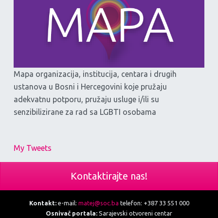
Mapa organizacija, institucija, centara i drugih
ustanova u Bosni i Hercegovini koje pružaju
adekvatnu potporu, pružaju usluge i/ili su
senzibilizirane za rad sa LGBTI osobama
My Tweets
Kontaktirajte nas!
Kontakt:
e-mail:
matej@soc.ba
telefon: +387 33 551 000
Osnivač portala:
Sarajevski otvoreni centar