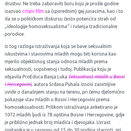
društvu. Ne treba zaboraviti buru koju je prošle godine
izazvao
crtani film
sa (sporednim) gej junacima, kao i to
da se u političkom diskursu često potencira strah od
„ideologije homoseksualizma“ i rušenja tradicionalne
porodice.
Iz tog razloga istraživanja koja se bave seksualnim
iskustvima i stavovima mladih mogu biti korisna kao
mjerilo objektivnog stanja odnosa mladih prema
seksualnosti, sopstvenoj i tuđoj. Publikacija koju je
objavila ProEduca Banja Luka
Seksualnost mladih u Bosni
i Hercegovini
,
autora Srđana Puhala iznosi zanimljive
uvide o današnjem stanju na terenu, pri čemu djelomično
pokazuje stav mladih u Bosni i Hercegovini prema
homoseksualnosti. Prilikom istraživanja anketirano je
1072 mladih ljudi iz 78 opština Bosne i Hercegovine, gdje
je približno jednak broj mladića i djevojaka. Uzrast
ispitanika je u rasponu od 15 do 30 godina starosti, pri