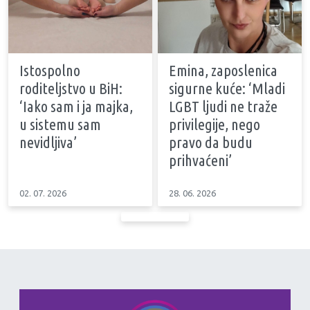
Istospolno
Emina, zaposlenica
roditeljstvo u BiH:
sigurne kuće: ‘Mladi
‘Iako sam i ja majka,
LGBT ljudi ne traže
u sistemu sam
privilegije, nego
nevidljiva’
pravo da budu
prihvaćeni’
02. 07. 2026
28. 06. 2026