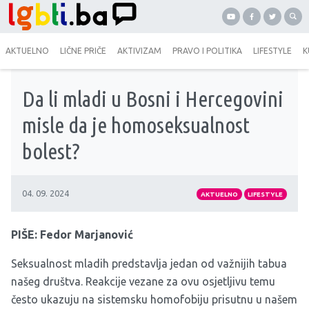
AKTUELNO
LIČNE PRIČE
AKTIVIZAM
PRAVO I POLITIKA
LIFESTYLE
K
Da li mladi u Bosni i Hercegovini
misle da je homoseksualnost
bolest?
04. 09. 2024
AKTUELNO
LIFESTYLE
PIŠE: Fedor Marjanović
Seksualnost mladih predstavlja jedan od važnijih tabua
našeg društva. Reakcije vezane za ovu osjetljivu temu
često ukazuju na sistemsku homofobiju prisutnu u našem