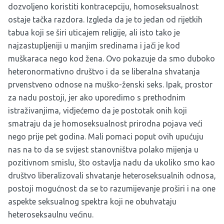
dozvoljeno koristiti kontracepciju, homoseksualnost
ostaje tačka razdora. Izgleda da je to jedan od rijetkih
tabua koji se širi uticajem religije, ali isto tako je
najzastupljeniji u manjim sredinama i jači je kod
muškaraca nego kod žena. Ovo pokazuje da smo duboko
heteronormativno društvo i da se liberalna shvatanja
prvenstveno odnose na muško-ženski seks. Ipak, prostor
za nadu postoji, jer ako uporedimo s prethodnim
istraživanjima, vidjećemo da je postotak onih koji
smatraju da je homoseksualnost prirodna pojava veći
nego prije pet godina. Mali pomaci poput ovih upućuju
nas na to da se svijest stanovništva polako mijenja u
pozitivnom smislu, što ostavlja nadu da ukoliko smo kao
društvo liberalizovali shvatanje heteroseksualnih odnosa,
postoji mogućnost da se to razumijevanje proširi i na one
aspekte seksualnog spektra koji ne obuhvataju
heteroseksaulnu većinu.