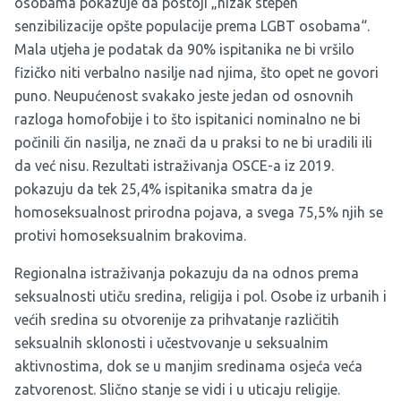
osobama pokazuje da postoji „nizak stepen
senzibilizacije opšte populacije prema LGBT osobama“.
Mala utjeha je podatak da 90% ispitanika ne bi vršilo
fizičko niti verbalno nasilje nad njima, što opet ne govori
puno. Neupućenost svakako jeste jedan od osnovnih
razloga homofobije i to što ispitanici nominalno ne bi
počinili čin nasilja, ne znači da u praksi to ne bi uradili ili
da već nisu. Rezultati istraživanja OSCE-a iz 2019.
pokazuju da tek 25,4% ispitanika smatra da je
homoseksualnost prirodna pojava, a svega 75,5% njih se
protivi homoseksualnim brakovima.
Regionalna istraživanja pokazuju da na odnos prema
seksualnosti utiču sredina, religija i pol. Osobe iz urbanih i
većih sredina su otvorenije za prihvatanje različitih
seksualnih sklonosti i učestvovanje u seksualnim
aktivnostima, dok se u manjim sredinama osjeća veća
zatvorenost. Slično stanje se vidi i u uticaju religije.