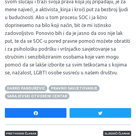
svom slučaju i traži svoja prava koja joj pripadaju, je za
mene najveći_a aktivista_kinja i kroči put za bezbroj ljudi
u budućnosti. Ako u tom procesu SOC i ja lično
doprinesemo na bilo koji način, bit će mi istinsko
zadovoljstvo. Ponovio bih i da je jasno da ovo nije lak
put, te da se SOC-u pored pravne pomoći možete obratiti
i za psihološku podršku i vršnjačko savjetovanje sa
stručnim i senzibiliziranim osobama koje vam mogu
pomoći da se lakše izborite sa svim teškoćama s kojima
se, nažalost, LGBTI osobe susreću u našem društvu.
DARKO PANDUREVIĆ
PRAVNO SAVJETOVANJE
SARAJEVSKI OTVORENI CENTAR
Share
Tweet
Navigacija članaka
PRETHODNI ČLANAK
SLJEDEĆI ČLANAK