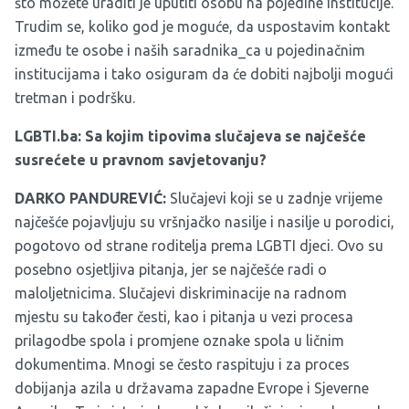
što možete uraditi je uputiti osobu na pojedine institucije.
Trudim se, koliko god je moguće, da uspostavim kontakt
između te osobe i naših saradnika_ca u pojedinačnim
institucijama i tako osiguram da će dobiti najbolji mogući
tretman i podršku.
LGBTI.ba: Sa kojim tipovima slučajeva se najčešće
susrećete u pravnom savjetovanju?
DARKO PANDUREVIĆ:
Slučajevi koji se u zadnje vrijeme
najčešće pojavljuju su vršnjačko nasilje i nasilje u porodici,
pogotovo od strane roditelja prema LGBTI djeci. Ovo su
posebno osjetljiva pitanja, jer se najčešće radi o
maloljetnicima. Slučajevi diskriminacije na radnom
mjestu su također česti, kao i pitanja u vezi procesa
prilagodbe spola i promjene oznake spola u ličnim
dokumentima. Mnogi se često raspituju i za proces
dobijanja azila u državama zapadne Evrope i Sjeverne