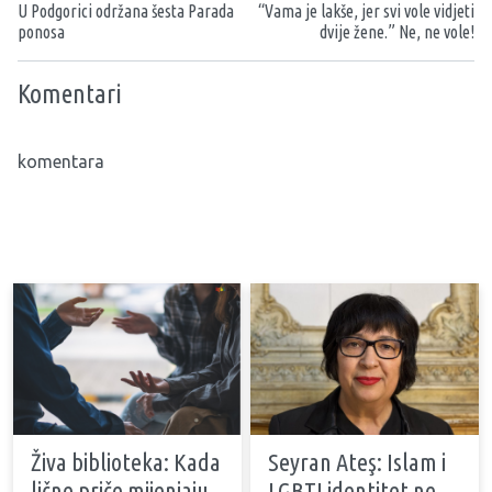
U Podgorici održana šesta Parada
“Vama je lakše, jer svi vole vidjeti
ponosa
dvije žene.” Ne, ne vole!
Komentari
komentara
Živa biblioteka: Kada
Seyran Ateş: Islam i
lične priče mijenjaju
LGBTI identitet ne