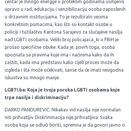
centar je mnogo energije u proteklim godinama usmjerio
upravo u rad, edukaciju i senzibilizaciju osoba zaposlenih
u državnim institucijama. To je rezultiralo veoma
konkretnim pomacima, kao što su kontakt osobe u
policiji i tužilaštvu Kantona Sarajevo za slučajeve nasilja
nad LGBTI osobama. Veliki broj policajaca_ki u FBiH je
prošao specifične obuke. Kada je, povrh toga, osoba
upoznata sa pravima koje ima i načinima kako da ih
zaštiti, kada ima predstavu kako cijeli proces može da
izgleda i šta može očekivati, šanse da će imati neugodna
iskustva su mnogo manje.
LGBTI.ba: Koja je tvoja poruka LGBTI osobama koje
trpe nasilje i diskriminaciju?
DARKO PANDUREVIĆ: Nikakav vid nasilja nije normalan
niti prihvatljiv. Diskriminacija nije prihvatljiva. Svaka
osoba koja se odluči boriti, spremna je da govori javno o