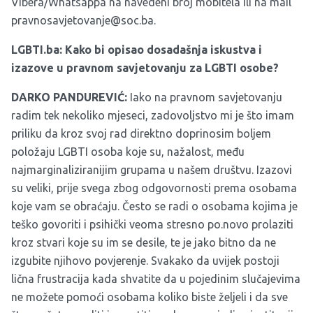
Vibera/Whatsappa na navedeni broj mobitela ili na mail
pravnosavjetovanje@soc.ba
.
LGBTI.ba:
Kako bi opisao dosadašnja iskustva i
izazove u pravnom savjetovanju za LGBTI osobe?
DARKO PANDUREVIĆ:
Iako na pravnom savjetovanju
radim tek nekoliko mjeseci, zadovoljstvo mi je što imam
priliku da kroz svoj rad direktno doprinosim boljem
položaju LGBTI osoba koje su, nažalost, među
najmarginaliziranijim grupama u našem društvu. Izazovi
su veliki, prije svega zbog odgovornosti prema osobama
koje vam se obraćaju. Često se radi o osobama kojima je
teško govoriti i psihički veoma stresno po.novo prolaziti
kroz stvari koje su im se desile, te je jako bitno da ne
izgubite njihovo povjerenje. Svakako da uvijek postoji
lična frustracija kada shvatite da u pojedinim slučajevima
ne možete pomoći osobama koliko biste željeli i da sve