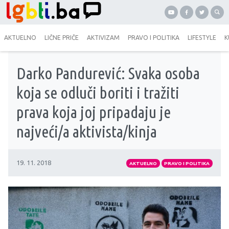
AKTUELNO
LIČNE PRIČE
AKTIVIZAM
PRAVO I POLITIKA
LIFESTYLE
K
Darko Pandurević: Svaka osoba
koja se odluči boriti i tražiti
prava koja joj pripadaju je
najveći/a aktivista/kinja
19. 11. 2018
AKTUELNO
PRAVO I POLITIKA