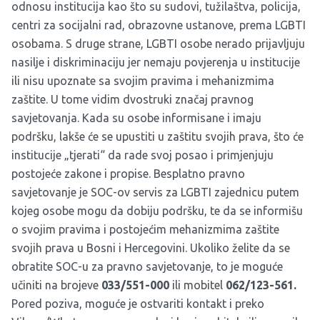
odnosu institucija kao što su sudovi, tužilaštva, policija,
centri za socijalni rad, obrazovne ustanove, prema LGBTI
osobama. S druge strane, LGBTI osobe nerado prijavljuju
nasilje i diskriminaciju jer nemaju povjerenja u institucije
ili nisu upoznate sa svojim pravima i mehanizmima
zaštite. U tome vidim dvostruki značaj pravnog
savjetovanja. Kada su osobe informisane i imaju
podršku, lakše će se upustiti u zaštitu svojih prava, što će
institucije „tjerati“ da rade svoj posao i primjenjuju
postojeće zakone i propise. Besplatno pravno
savjetovanje je SOC-ov servis za LGBTI zajednicu putem
kojeg osobe mogu da dobiju podršku, te da se informišu
o svojim pravima i postojećim mehanizmima zaštite
svojih prava u Bosni i Hercegovini. Ukoliko želite da se
obratite SOC-u za pravno savjetovanje, to je moguće
učiniti na brojeve
033/551-000
ili mobitel
062/123-561.
Pored poziva, moguće je ostvariti kontakt i preko