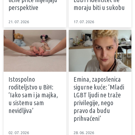
perspektive
moraju biti u sukobu
21. 07. 2026
17. 07. 2026
Istospolno
Emina, zaposlenica
roditeljstvo u BiH:
sigurne kuće: ‘Mladi
‘Iako sam i ja majka,
LGBT ljudi ne traže
u sistemu sam
privilegije, nego
nevidljiva’
pravo da budu
prihvaćeni’
02. 07. 2026
28. 06. 2026