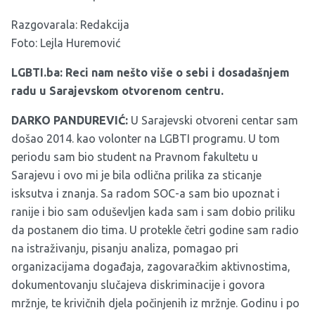
Razgovarala: Redakcija
Foto: Lejla Huremović
LGBTI.ba: Reci nam nešto više o sebi i dosadašnjem
radu u Sarajevskom otvorenom centru.
DARKO PANDUREVIĆ:
U Sarajevski otvoreni centar sam
došao 2014. kao volonter na LGBTI programu. U tom
periodu sam bio student na Pravnom fakultetu u
Sarajevu i ovo mi je bila odlična prilika za sticanje
isksutva i znanja. Sa radom SOC-a sam bio upoznat i
ranije i bio sam oduševljen kada sam i sam dobio priliku
da postanem dio tima. U protekle četri godine sam radio
na istraživanju, pisanju analiza, pomagao pri
organizacijama događaja, zagovaračkim aktivnostima,
dokumentovanju slučajeva diskriminacije i govora
mržnje, te krivičnih djela počinjenih iz mržnje. Godinu i po