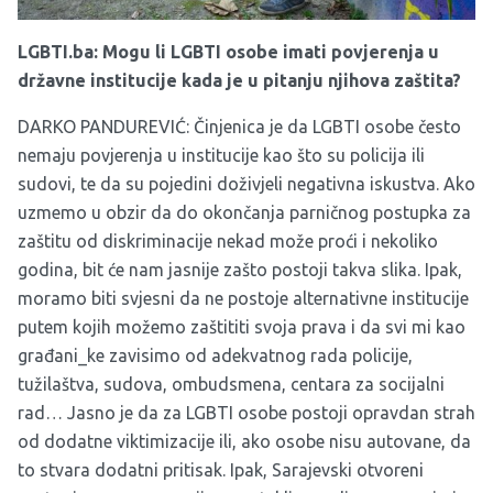
LGBTI.ba:
Mogu li LGBTI osobe imati povjerenja u
državne institucije kada je u pitanju njihova zaštita?
DARKO PANDUREVIĆ: Činjenica je da LGBTI osobe često
nemaju povjerenja u institucije kao što su policija ili
sudovi, te da su pojedini doživjeli negativna iskustva. Ako
uzmemo u obzir da do okončanja parničnog postupka za
zaštitu od diskriminacije nekad može proći i nekoliko
godina, bit će nam jasnije zašto postoji takva slika. Ipak,
moramo biti svjesni da ne postoje alternativne institucije
putem kojih možemo zaštititi svoja prava i da svi mi kao
građani_ke zavisimo od adekvatnog rada policije,
tužilaštva, sudova, ombudsmena, centara za socijalni
rad… Jasno je da za LGBTI osobe postoji opravdan strah
od dodatne viktimizacije ili, ako osobe nisu autovane, da
to stvara dodatni pritisak. Ipak, Sarajevski otvoreni