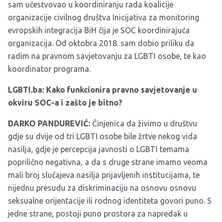
sam učestvovao u koordiniranju rada koalicije
organizacije civilnog društva Inicijativa za monitoring
evropskih integracija BiH čija je SOC koordinirajuća
organizacija. Od oktobra 2018. sam dobio priliku da
radim na pravnom savjetovanju za LGBTI osobe, te kao
koordinator programa.
LGBTI.ba: Kako funkcionira pravno savjetovanje u
okviru SOC-a i zašto je bitno?
DARKO PANDUREVIĆ:
Činjenica da živimo u društvu
gdje su dvije od tri LGBTI osobe bile žrtve nekog vida
nasilja, gdje je percepcija javnosti o LGBTI temama
poprilično negativna, a da s druge strane imamo veoma
mali broj slučajeva nasilja prijavljenih institucijama, te
nijednu presudu za diskriminaciju na osnovu osnovu
seksualne orijentacije ili rodnog identiteta govori puno. S
jedne strane, postoji puno prostora za napredak u