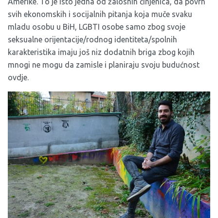
Amerike. To je isto jedna od žalosnih činjenica, da povrh
svih ekonomskih i socijalnih pitanja koja muče svaku
mladu osobu u BiH, LGBTI osobe samo zbog svoje
seksualne orijentacije/rodnog identiteta/spolnih
karakteristika imaju još niz dodatnih briga zbog kojih
mnogi ne mogu da zamisle i planiraju svoju budućnost
ovdje.