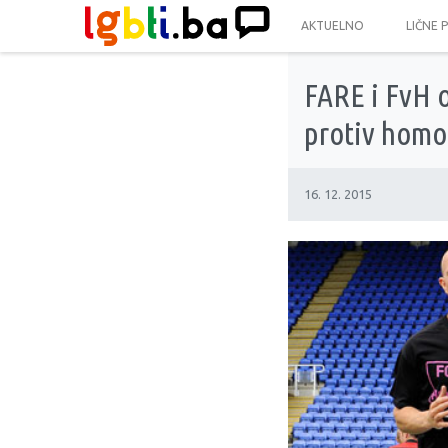
AKTUELNO
LIČNE 
FARE i FvH o
protiv homo
16. 12. 2015