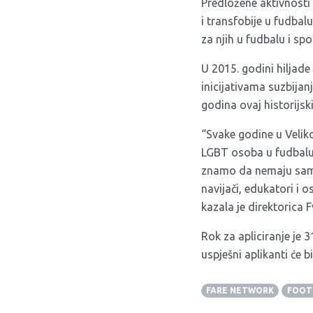
Predložene aktivnosti
i transfobije u fudbal
za njih u fudbalu i spo
U 2015. godini hiljade 
inicijativama suzbijan
godina ovaj historijsk
“Svake godine u Velik
LGBT osoba u fudbalu 
znamo da nemaju samo
navijači, edukatori i
kazala je direktorica 
Rok za apliciranje je
uspješni aplikanti će b
FARE NETWORK
FOOT