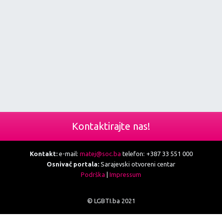
Kontaktirajte nas!
Kontakt:
e-mail:
matej@soc.ba
telefon: +387 33 551 000
Osnivač portala:
Sarajevski otvoreni centar
Podrška
|
Impressum
© LGBTI.ba 2021