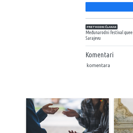
Navigacija član
PRETHODNI ČLANAK
Međunarodni festival queer
Sarajevu
Komentari
komentara