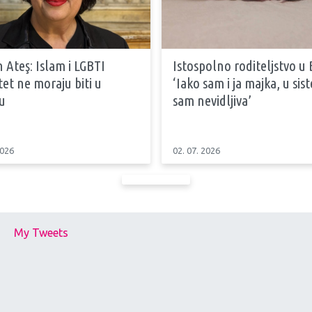
 Ateş: Islam i LGBTI
Istospolno roditeljstvo u 
tet ne moraju biti u
‘Iako sam i ja majka, u si
u
sam nevidljiva’
2026
02. 07. 2026
My Tweets