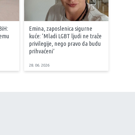
BiH:
Emina, zaposlenica sigurne
stemu
kuće: ‘Mladi LGBT ljudi ne traže
privilegije, nego pravo da budu
prihvaćeni’
28. 06. 2026