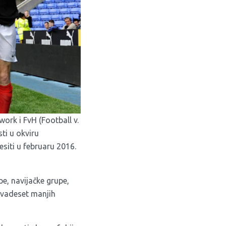
work
i
FvH (Football v.
ti u okviru
siti u februaru 2016.
e, navijačke grupe,
 dvadeset manjih