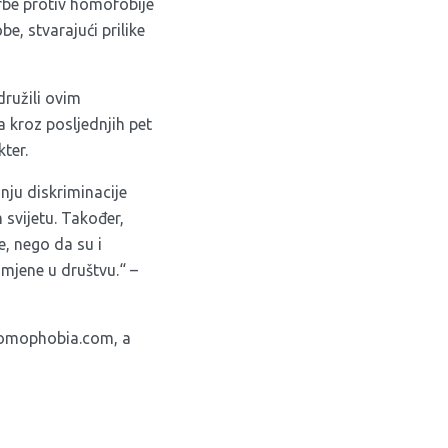
rbe protiv homofobije
e, stvarajući prilike
idružili ovim
a kroz posljednjih pet
ter.
nju diskriminacije
svijetu. Također,
, nego da su i
mjene u društvu.“ –
homophobia.com
, a