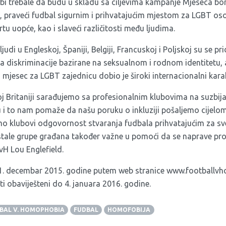
 bi trebale da budu u skladu sa ciljevima kampanje Mjeseca bo
u, praveći fudbal sigurnim i prihvatajućim mjestom za LGBT osob
rtu uopće, kao i slaveći različitosti među ljudima.
ljudi u Engleskoj, Španiji, Belgiji, Francuskoj i Poljskoj su se pr
ja diskriminacije bazirane na seksualnom i rodnom identitetu, 
i mjesec za LGBT zajednicu dobio je široki internacionalni karak
oj Britaniji sarađujemo sa profesionalnim klubovima na suzbija
i to nam pomaže da našu poruku o inkluziji pošaljemo cijelom 
 klubovi odgovornost stvaranja fudbala prihvatajućim za sve
 ostale grupe građana također važne u pomoći da se naprave pro
FvH Lou Englefield.
 31. decembar 2015. godine putem web stranice
www.footballv
iti obaviješteni do 4. januara 2016. godine.
BAL V. HOMOPHOBIA
FUDBAL
HOMOFOBIJA