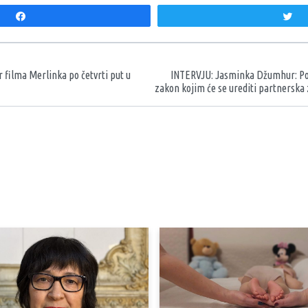
Share
T
aka
 filma Merlinka po četvrti put u
INTERVJU: Jasminka Džumhur: Pot
zakon kojim će se urediti partnerska 