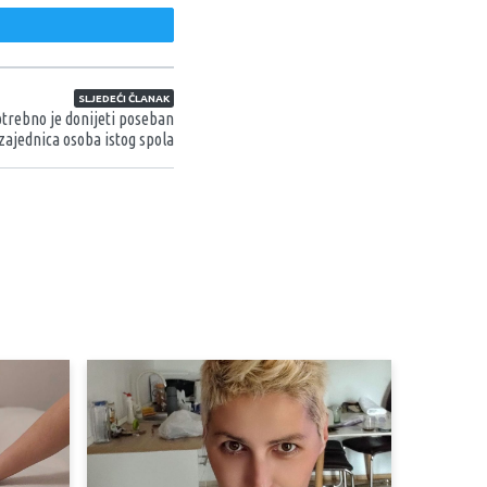
weet
SLJEDEĆI ČLANAK
rebno je donijeti poseban
zajednica osoba istog spola