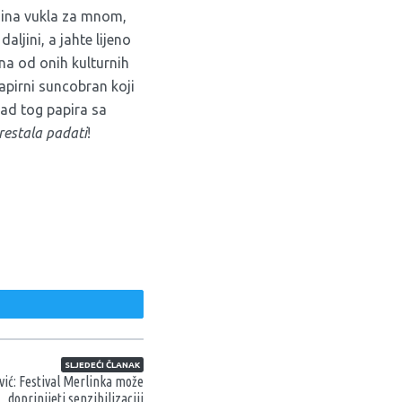
ljina vukla za mnom,
ljini, a jahte lijeno
dna od onih kulturnih
apirni suncobran koji
ad tog papira sa
restala padati
!
weet
SLJEDEĆI ČLANAK
ić: Festival Merlinka može
doprinijeti senzibilizaciji