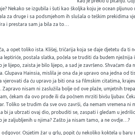
kad je prekid u pitanju. Gdj
je? Nekako se izgubila i šuti kao školjka koju je ocean pljunuo
la za druge i sa podsmjehom ih slušala o teškim prekidima vje
ra i prestara sam ja bila za to…
ča, a opet toliko ista. Klišej, tričarija koja se daje djetetu da ti 
leptiriće, postala slatka, počela se truditi da budem nježnija i
lo je lijepo, zaista je bilo lijepo, a sad je završeno. Shvaćam d
a. Glupava Hainsia, mislila je ona da je upravo ona jedna od ti
vjerovati da ću upravo ja biti ona sa filmskim citatima, kraje
a. Zapravo nisam ni zaslužila bolje od ove plaže, umjetnih trepa
, čekam da ovo prođe ili da počnem mrziti bivšu ljubav. Ček
ar. Toliko se trudim da sve ovo završi, da nemam vremena ni mis
 bi ja ubrzati ovaj dio, probuditi se, zaspati i gledam u jedrili
liko je zaljubljenih u njima? Zašto ja nisam tamo, a ne ovdje…?
n odgovor. Osjetim žar u grlu, popit ću nekoliko koktela u baru n