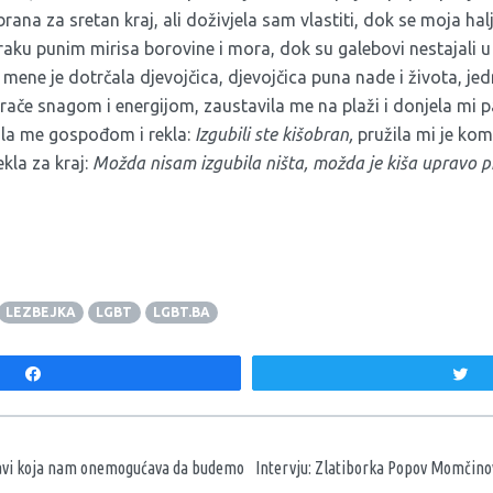
brana za sretan kraj, ali doživjela sam vlastiti, dok se moja ha
raku punim mirisa borovine i mora, dok su galebovi nestajali u da
 mene je dotrčala djevojčica, djevojčica puna nade i života, je
rače snagom i energijom, zaustavila me na plaži i donjela mi p
vala me gospođom i rekla:
Izgubili ste kišobran,
pružila mi je kom
ekla za kraj:
Možda nisam izgubila ništa, možda je kiša upravo p
LEZBEJKA
LGBT
LGBT.BA
Share
T
aka
žavi koja nam onemogućava da budemo
Intervju: Zlatiborka Popov Momčinov