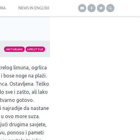
URA
NEWS IN ENGLISH
AKTUELNO
LIFESTYLE
zrelog limuna, ogrlica
i bose noge na plaži.
nca. Ostavljena. Teško
lo sve i zašto, ali lako
 stvarno gotovo.
i najradije da nastane
i u ovo more suza.
ući drugima savjete,
vu, ponosu i pameti