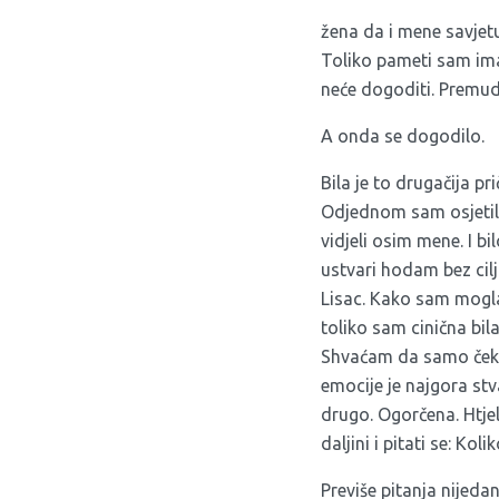
žena da i mene savjetu
Toliko pameti sam ima
neće dogoditi. Premud
A onda se dogodilo.
Bila je to drugačija pri
Odjednom sam osjetila 
vidjeli osim mene. I bi
ustvari hodam bez cilj
Lisac. Kako sam mogla 
toliko sam cinična bil
Shvaćam da samo čekam
emocije je najgora stv
drugo. Ogorčena. Htjela
daljini i pitati se: Ko
Previše pitanja nijeda