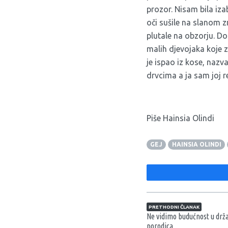
prozor. Nisam bila iza
oči sušile na slanom z
plutale na obzorju. Do
malih djevojaka koje z
je ispao iz kose, naz
drvcima a ja sam joj r
Piše Hainsia Olindi
GEJ
HAINSIA OLINDI
Navigacija član
PRETHODNI ČLANAK
Ne vidimo budućnost u dr
porodica