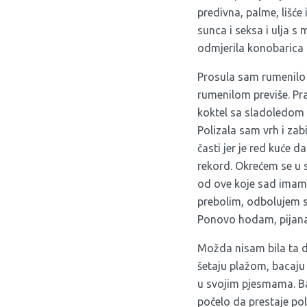
predivna, palme, lišće
sunca i seksa i ulja s
odmjerila konobarica i 
Prosula sam rumenilo 
rumenilom previše. P
koktel sa sladoledom 
Polizala sam vrh i zab
časti jer je red kuće d
rekord. Okrećem se u 
od ove koje sad imam.
prebolim, odbolujem sv
Ponovo hodam, pijana o
Možda nisam bila ta dj
šetaju plažom, bacaju 
u svojim pjesmama. Ba
počelo da prestaje po