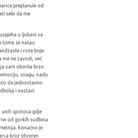
obarice preplanule od
ati sebi da me
spjeha u ljubavi sa
u tome se našao
ndžaste i roze boje.
da me ne zavodi, već
a ja sam oborila brzo
 emociju, snagu, nadu
esto da jednostavno
boluj i nastavi.
iz onih spotova gdje
morne od gorkih sudbina
metnija. Konačno je
arca kroz otvoren