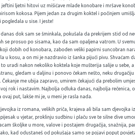
 i jeftini ljetni hitovi uz mišićave mlade konobare i mršave kon
 mirisom kokosa. Pijem jedan za drugim koktel i počinjem umišlj
pogledala u sise. I jeste!
danas dok sam se šminkala, pokušala da prekrijem stid od neu
rah se prosuo po sisama, kao da sam opaljena vatrom. U svem
koji dobih od konobara, zaboden veliki papirni suncobran nara
ila u kosu, a on mi je nazdravio iz šanka pijući pivu. Shvaćam 
a to uradi nakon nekoliko koktela koje mušterija salije u sebe, 
stranu, gledam u daljinu i ponovo čekam nešto, neku drugačiju
 Čekanje me ubija zapravo, umirem čekajući da prebolim umj
oj rok i nastavim. Najbolja odluka danas, najbolja rečenica, od
vaj put, lakše mi je, u meni je rasla nada.
evojka iz romana, velikih priča, krajeva ali bila sam djevojka 
pijesak u vjetar, proklinju sudbinu i plaču sve te silne dive u
cam školjke u more, valove i postajem drugačija, snažnija, pa
lako, kad odustaneš od pokušaja samo se pojavi poput povjet