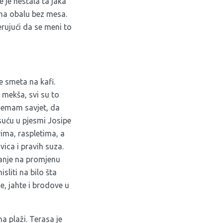
e je nestala ta jaka
 na obalu bez mesa.
rujući da se meni to
ne smeta na kafi.
 mekša, svi su to
a nemam savjet, da
suću u pjesmi Josipe
vima, raspletima, a
vica i pravih suza.
anje na promjenu
liti na bilo šta
ce, jahte i brodove u
a plaži. Terasa je