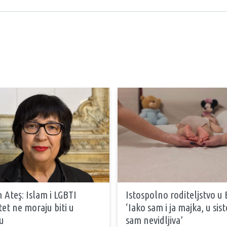
 Ateş: Islam i LGBTI
Istospolno roditeljstvo u 
tet ne moraju biti u
‘Iako sam i ja majka, u si
u
sam nevidljiva’