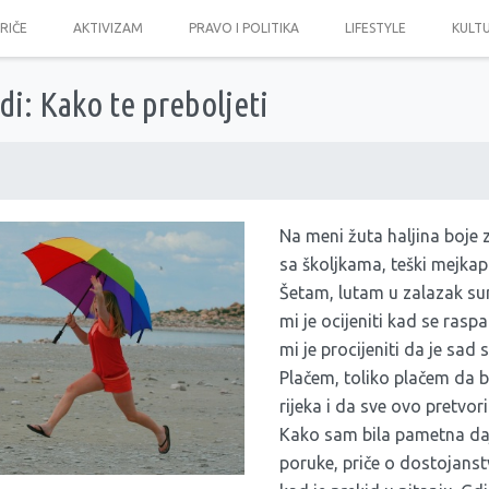
PRIČE
AKTIVIZAM
PRAVO I POLITIKA
LIFESTYLE
KULT
di: Kako te preboljeti
Na meni žuta haljina boje 
sa školjkama, teški mejkap 
Šetam, lutam u zalazak su
mi je ocijeniti kad se raspa
mi je procijeniti da je sad
Plačem, toliko plačem da b
rijeka i da sve ovo pretvor
Kako sam bila pametna daj
poruke, priče o dostojanst