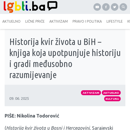
AKTUELNO
LIČNE PRIČE
AKTIVIZAM
PRAVO I POLITIKA
LIFESTYLE
K
Historija kvir života u BiH –
knjiga koja upotpunjuje historiju
i gradi međusobno
razumijevanje
AKTIVIZAM
AKTUELNO
09. 06. 2025
KULTURA
PIŠE: Nikolina Todorović
(
Historija kvir života u Bosni i Hercegovini
, Sarajevski