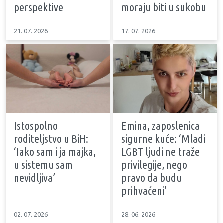
perspektive
moraju biti u sukobu
21. 07. 2026
17. 07. 2026
Istospolno
Emina, zaposlenica
roditeljstvo u BiH:
sigurne kuće: ‘Mladi
‘Iako sam i ja majka,
LGBT ljudi ne traže
u sistemu sam
privilegije, nego
nevidljiva’
pravo da budu
prihvaćeni’
02. 07. 2026
28. 06. 2026