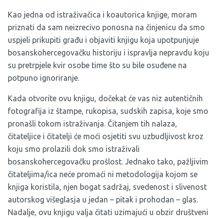
Kao jedna od istraživačica i koautorica knjige, moram
priznati da sam neizrecivo ponosna na činjenicu da smo
uspjeli prikupiti građu i objaviti knjigu koja upotpunjuje
bosanskohercegovačku historiju i ispravlja nepravdu koju
su pretrpjele kvir osobe time što su bile osuđene na
potpuno ignoriranje.
Kada otvorite ovu knjigu, dočekat će vas niz autentičnih
fotografija iz štampe, rukopisa, sudskih zapisa, koje smo
pronašli tokom istraživanja. Čitanjem tih nalaza,
čitateljice i čitatelji će moći osjetiti svu uzbudljivost kroz
koju smo prolazili dok smo istraživali
bosanskohercegovačku prošlost. Jednako tako, pažljivim
čitateljima/ica neće promaći ni metodologija kojom se
knjiga koristila, njen bogat sadržaj, svedenost i slivenost
autorskog višeglasja u jedan – pitak i prohodan – glas.
Nadalje, ovu knjigu valja čitati uzimajući u obzir društveni