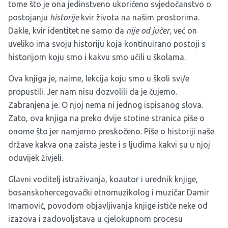
tome što je ona jedinstveno ukoričeno svjedočanstvo o
postojanju
historije
kvir života na našim prostorima.
Dakle, kvir identitet ne samo da
nije od jučer
, već on
uveliko ima svoju historiju koja kontinuirano postoji s
historijom koju smo i kakvu smo učili u školama.
Ova knjiga je, naime, lekcija koju smo u školi svi/e
propustili. Jer nam nisu dozvolili da je čujemo.
Zabranjena je. O njoj nema ni jednog ispisanog slova.
Zato, ova knjiga na preko dvije stotine stranica piše o
onome što jer namjerno preskočeno. Piše o historiji naše
države kakva ona zaista jeste i s ljudima kakvi su u njoj
oduvijek živjeli.
Glavni voditelj istraživanja, koautor i urednik knjige,
bosanskohercegovački etnomuzikolog i muzičar Damir
Imamović, povodom objavljivanja knjige ističe neke od
izazova i zadovoljstava u cjelokupnom procesu