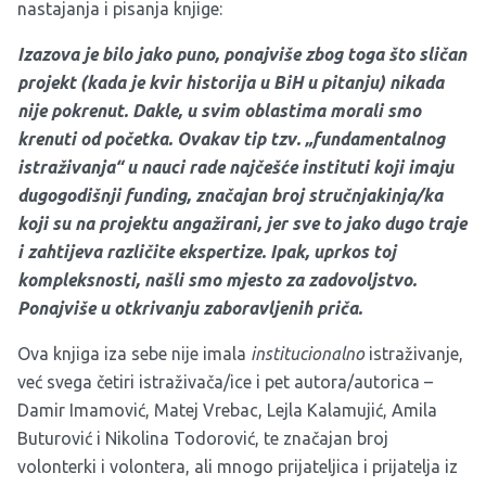
nastajanja i pisanja knjige:
Izazova je bilo jako puno, ponajviše zbog toga što sličan
projekt (kada je kvir historija u BiH u pitanju) nikada
nije pokrenut. Dakle, u svim oblastima morali smo
krenuti od početka. Ovakav tip tzv. „fundamentalnog
istraživanja“ u nauci rade najčešće instituti koji imaju
dugogodišnji funding, značajan broj stručnjakinja/ka
koji su na projektu angažirani, jer sve to jako dugo traje
i zahtijeva različite ekspertize. Ipak, uprkos toj
kompleksnosti, našli smo mjesto za zadovoljstvo.
Ponajviše u otkrivanju zaboravljenih priča.
Ova knjiga iza sebe nije imala
institucionalno
istraživanje,
već svega četiri istraživača/ice i pet autora/autorica –
Damir Imamović, Matej Vrebac, Lejla Kalamujić, Amila
Buturović i Nikolina Todorović, te značajan broj
volonterki i volontera, ali mnogo prijateljica i prijatelja iz