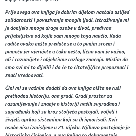
Prije svega ova knjiga je dobrim dijelom nastala uslijed
solidarnosti i povezivanja mnogih ljudi. Istraživanje mi
je donijelo mnoge drage osobe u život, predivna
prijateljstva od kojih sam mnogo toga naučio. Kada
radite ovako nešto predate se u to punim srcem i
pameću jer vjerujete u tako nešto, lično vam je važno,
ali i razumijete i objektivne razloge značaja. Mislim da
smo svi mi to dijelili i da će to čitatelji/ice prepoznati i
znati vrednovati.
Čini mi se važnim dodati da ova knjiga ništa ne ruši
prethodnu historiju, ona gradi. Gradi prostor za
razumijevanje i znanje o historiji naših sugrađana i
sugrađanki koji su kroz stoljeća postojali, voljeli i
živjeli, uprkos sistemima koji su ih ignorisali. Kvir
osobe nisu izmišljene u 21. vijeku. Njihovo postojanje je
historijska činjenica, a ova knjiga to dokumentuje.