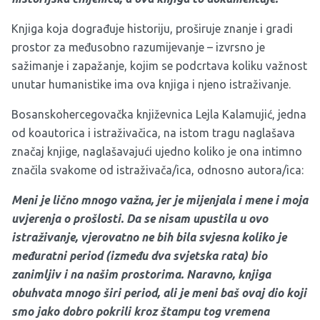
Knjiga koja dograđuje historiju, proširuje znanje i gradi
prostor za međusobno razumijevanje – izvrsno je
sažimanje i zapažanje, kojim se podcrtava koliku važnost
unutar humanistike ima ova knjiga i njeno istraživanje.
Bosanskohercegovačka književnica Lejla Kalamujić, jedna
od koautorica i istraživačica, na istom tragu naglašava
značaj knjige, naglašavajući ujedno koliko je ona intimno
značila svakome od istraživača/ica, odnosno autora/ica:
Meni je lično mnogo važna, jer je mijenjala i mene i moja
uvjerenja o prošlosti. Da se nisam upustila u ovo
istraživanje, vjerovatno ne bih bila svjesna koliko je
međuratni period (između dva svjetska rata) bio
zanimljiv i na našim prostorima. Naravno, knjiga
obuhvata mnogo širi period, ali je meni baš ovaj dio koji
smo jako dobro pokrili kroz štampu tog vremena