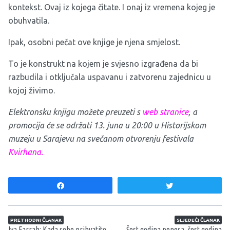
kontekst. Ovaj iz kojega čitate. I onaj iz vremena kojeg je
obuhvatila.
Ipak, osobni pečat ove knjige je njena smjelost.
To je konstrukt na kojem je svjesno izgrađena da bi
razbudila i otključala uspavanu i zatvorenu zajednicu u
kojoj živimo.
Elektronsku knjigu možete preuzeti s
web stranice
, a
promocija će se održati 13. juna u 20:00 u Historijskom
muzeju u Sarajevu na svečanom otvorenju festivala
Kvirhana.
Share
Tweet
Navigacija članaka
PRETHODNI ČLANAK
SLJEDEĆI ČLANAK
Iva Farrah: Kada sebe prihvatite
Šest godina ponosa, šest godina