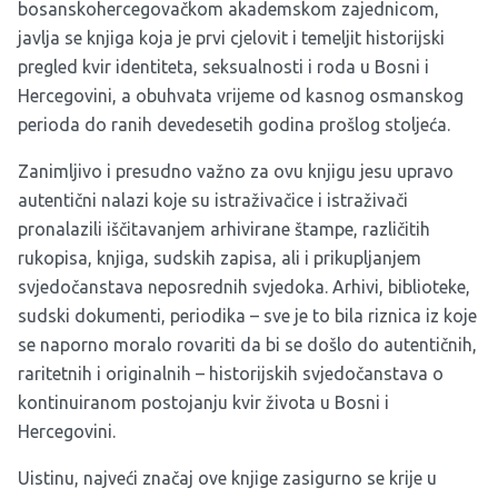
bosanskohercegovačkom akademskom zajednicom,
javlja se knjiga koja je prvi cjelovit i temeljit historijski
pregled kvir identiteta, seksualnosti i roda u Bosni i
Hercegovini, a obuhvata vrijeme od kasnog osmanskog
perioda do ranih devedesetih godina prošlog stoljeća.
Zanimljivo i presudno važno za ovu knjigu jesu upravo
autentični nalazi koje su istraživačice i istraživači
pronalazili iščitavanjem arhivirane štampe, različitih
rukopisa, knjiga, sudskih zapisa, ali i prikupljanjem
svjedočanstava neposrednih svjedoka. Arhivi, biblioteke,
sudski dokumenti, periodika – sve je to bila riznica iz koje
se naporno moralo rovariti da bi se došlo do autentičnih,
raritetnih i originalnih – historijskih svjedočanstava o
kontinuiranom postojanju kvir života u Bosni i
Hercegovini.
Uistinu, najveći značaj ove knjige zasigurno se krije u