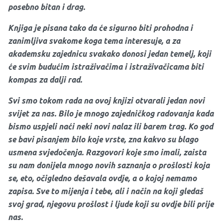
posebno bitan i drag.
Knjiga je pisana tako da će sigurno biti prohodna i
zanimljiva svakome koga tema interesuje, a za
akademsku zajednicu svakako donosi jedan temelj, koji
će svim budućim istraživačima i istraživačicama biti
kompas za dalji rad.
Svi smo tokom rada na ovoj knjizi otvarali jedan novi
svijet za nas. Bilo je mnogo zajedničkog radovanja kada
bismo uspjeli naći neki novi nalaz ili barem trag. Ko god
se bavi pisanjem bilo koje vrste, zna kakvo su blago
usmena svjedočenja. Razgovori koje smo imali, zaista
su nam donijela mnogo novih saznanja o prošlosti koja
se, eto, očigledno dešavala ovdje, a o kojoj nemamo
zapisa. Sve to mijenja i tebe, ali i način na koji gledaš
svoj grad, njegovu prošlost i ljude koji su ovdje bili prije
nas.