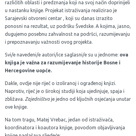
različitih oblasti i predznanja koji na svoj način doprinijeli
u nastanku knjige. Projekat istraživanja realizirao je
Sarajevski otvoreni centar , koji su danas izrazito
ponosni na rezultat,
uz podršku Švedske
. A kojima, jasno,
dugujemo posebnu zahvalnost na podršci, razumijevanju
i prepoznavanju važnosti ovog projekta.
Svi/e navedeni/e autori/ice saglasni/e su u jednome:
ova
knjiga je važna za razumijevanje historije Bosne i
Hercegovine uopće.
Dakle, ovdje nije riječ o izoliranoj i ograđenoj knjizi.
Naprotiv, riječ je o širokoj studiji koja ujedinjuje, spaja i
zbližava.
Zajedništvo
je jedno od ključnih osjećanja unutar
ove knjige.
Na tom tragu, Matej Vrebac, jedan od istraživača,
koordinatora i koautora knjige, povodom objavljivanja
knjige naglašava sljedeće: