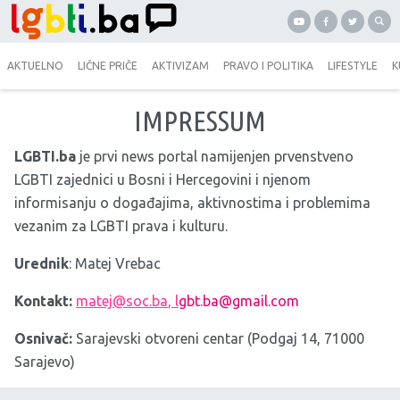
AKTUELNO
LIČNE PRIČE
AKTIVIZAM
PRAVO I POLITIKA
LIFESTYLE
K
IMPRESSUM
LGBTI.ba
je prvi news portal namijenjen prvenstveno
LGBTI zajednici u Bosni i Hercegovini i njenom
informisanju o događajima, aktivnostima i problemima
vezanim za LGBTI prava i kulturu.
Urednik
: Matej Vrebac
Kontakt:
matej@soc.ba
, l
gbt.ba@gmail.com
Osnivač:
Sarajevski otvoreni centar (Podgaj 14, 71000
Sarajevo)