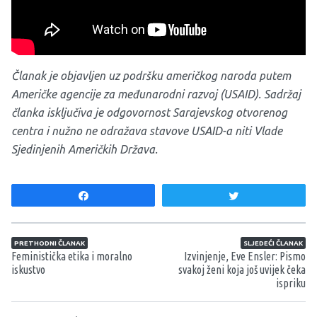
Članak je objavljen uz podršku američkog naroda putem
Američke agencije za međunarodni razvoj (USAID). Sadržaj
članka isključiva je odgovornost Sarajevskog otvorenog
centra i nužno ne odražava stavove USAID-a niti Vlade
Sjedinjenih Američkih Država.
Share
Tweet
Navigacija članaka
PRETHODNI ČLANAK
SLJEDEĆI ČLANAK
Feministička etika i moralno
Izvinjenje, Eve Ensler: Pismo
iskustvo
svakoj ženi koja još uvijek čeka
ispriku