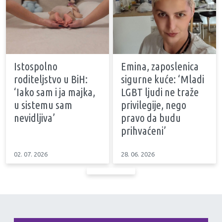
Istospolno
Emina, zaposlenica
roditeljstvo u BiH:
sigurne kuće: ‘Mladi
‘Iako sam i ja majka,
LGBT ljudi ne traže
u sistemu sam
privilegije, nego
nevidljiva’
pravo da budu
prihvaćeni’
02. 07. 2026
28. 06. 2026