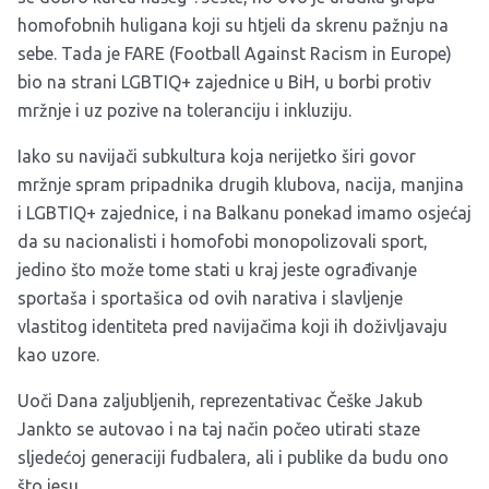
homofobnih huligana koji su htjeli da skrenu pažnju na
sebe. Tada je FARE (Football Against Racism in Europe)
bio na strani LGBTIQ+ zajednice u BiH, u borbi protiv
mržnje i uz pozive na toleranciju i inkluziju.
Iako su navijači subkultura koja nerijetko širi govor
mržnje spram pripadnika drugih klubova, nacija, manjina
i LGBTIQ+ zajednice, i na Balkanu ponekad imamo osjećaj
da su nacionalisti i homofobi monopolizovali sport,
jedino što može tome stati u kraj jeste ograđivanje
sportaša i sportašica od ovih narativa i slavljenje
vlastitog identiteta pred navijačima koji ih doživljavaju
kao uzore.
Uoči Dana zaljubljenih, reprezentativac Češke Jakub
Jankto se autovao i na taj način počeo utirati staze
sljedećoj generaciji fudbalera, ali i publike da budu ono
što jesu.