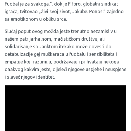
Fudbal je za svakoga.“, dok je Fifpro, globalni sindikat
igrača, tvitovao „Živi svoj život, Jakube. Ponos.” zajedno
sa emotikonom u obliku srca.
Slučaj poput ovog možda jeste trenutno nezamisliv u
našem patrijarhalnom, mačističkom društvu, ali
solidarisanje sa Janktom itekako može dovesti do
detabuizacije gej muškaraca u fudbalu i senzibiliteta i
empatije koji razumiju, podržavaju i prihvataju nekoga
onakvog kakvim jeste, dijeleći njegove uspjehe i neuspjehe
i slaveć njegov identitet.