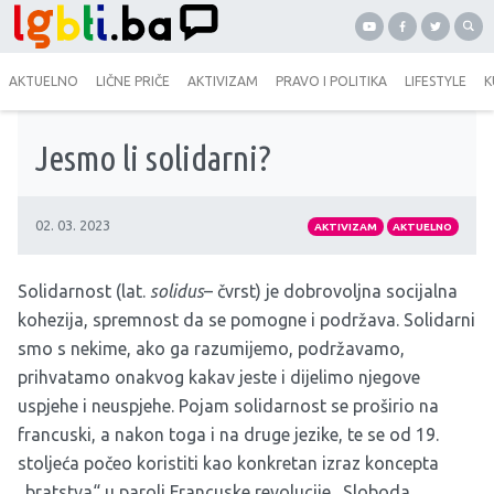
AKTUELNO
LIČNE PRIČE
AKTIVIZAM
PRAVO I POLITIKA
LIFESTYLE
K
Jesmo li solidarni?
02. 03. 2023
AKTIVIZAM
AKTUELNO
Solidarnost (lat.
solidus
– čvrst) je dobrovoljna socijalna
kohezija, spremnost da se pomogne i podržava. Solidarni
smo s nekime, ako ga razumijemo, podržavamo,
prihvatamo onakvog kakav jeste i dijelimo njegove
uspjehe i neuspjehe. Pojam solidarnost se proširio na
francuski, a nakon toga i na druge jezike, te se od 19.
stoljeća počeo koristiti kao konkretan izraz koncepta
„bratstva“ u paroli Francuske revolucije „Sloboda,