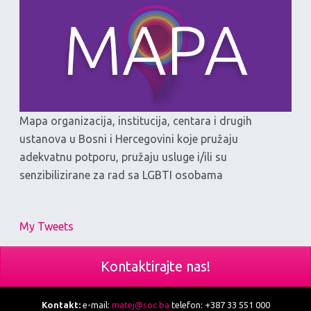
Mapa organizacija, institucija, centara i drugih
ustanova u Bosni i Hercegovini koje pružaju
adekvatnu potporu, pružaju usluge i/ili su
senzibilizirane za rad sa LGBTI osobama
My Tweets
Kontaktirajte nas!
Kontakt:
e-mail:
matej@soc.ba
telefon: +387 33 551 000