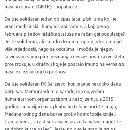
nasilno spram LGBTIQ+ populacije.
Da li je solidaran jedan od spasilaca iz bh. tima koji je
vrsni medicinski i humanitarni radnik, a koji prvog
februara piše šoviništičke statuse na račun gej populacije?
Jeste solidaran, ali sa određenom grupom, s kojom dijeli
više vrijednosti, nego sa ostalima. I možda je njegov
šovinizam samo plod neznanja i nesvjesnosti kakvu štetu
prouzrokuje, u društvu koje je postalo imuno na verbalno
nasilje i jeziku koji to podnosi.
Da li je solidaran FK Sarajevo, koji je prije nekoliko dana
potpisao Memorandum o saradnji sa najvećom
humanitarnom organizacijom u našoj zemlji, a 2015.
godine su navijači ovog kluba na tribine uoči 17. maja,
Međunarodnog dana borbe protiv homofobije iznijeli
transparent „U čast sutrašnjeg praznika vašeg, napušite
se dobro kurca našeg“. Jeste, no ovo je uradila grupa