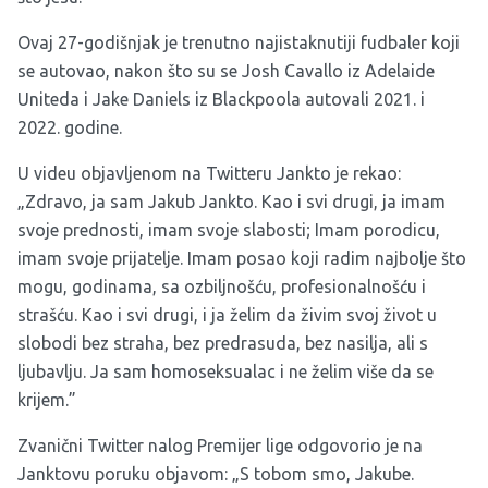
Ovaj 27-godišnjak je trenutno najistaknutiji fudbaler koji
se autovao, nakon što su se Josh Cavallo iz Adelaide
Uniteda i Jake Daniels iz Blackpoola autovali 2021. i
2022. godine.
U videu objavljenom na Twitteru Jankto je rekao:
„Zdravo, ja sam Jakub Jankto. Kao i svi drugi, ja imam
svoje prednosti, imam svoje slabosti; Imam porodicu,
imam svoje prijatelje. Imam posao koji radim najbolje što
mogu, godinama, sa ozbiljnošću, profesionalnošću i
strašću. Kao i svi drugi, i ja želim da živim svoj život u
slobodi bez straha, bez predrasuda, bez nasilja, ali s
ljubavlju. Ja sam homoseksualac i ne želim više da se
krijem.”
Zvanični Twitter nalog Premijer lige odgovorio je na
Janktovu poruku objavom: „S tobom smo, Jakube.