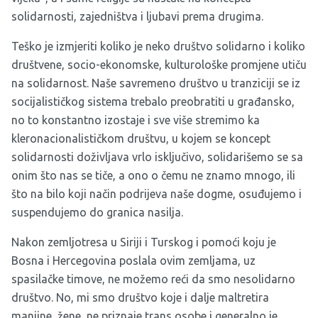
solidarnosti, zajedništva i ljubavi prema drugima.
Teško je izmjeriti koliko je neko društvo solidarno i koliko
društvene, socio-ekonomske, kulturološke promjene utiču
na solidarnost. Naše savremeno društvo u tranziciji se iz
socijalističkog sistema trebalo preobratiti u građansko,
no to konstantno izostaje i sve više stremimo ka
kleronacionalističkom društvu, u kojem se koncept
solidarnosti doživljava vrlo isključivo, solidarišemo se sa
onim što nas se tiče, a ono o čemu ne znamo mnogo, ili
što na bilo koji način podrijeva naše dogme, osuđujemo i
suspendujemo do granica nasilja.
Nakon zemljotresa u Siriji i Turskog i pomoći koju je
Bosna i Hercegovina poslala ovim zemljama, uz
spasilačke timove, ne možemo reći da smo nesolidarno
društvo. No, mi smo društvo koje i dalje maltretira
manjine, žene, ne priznaje trans osobe i generalno je