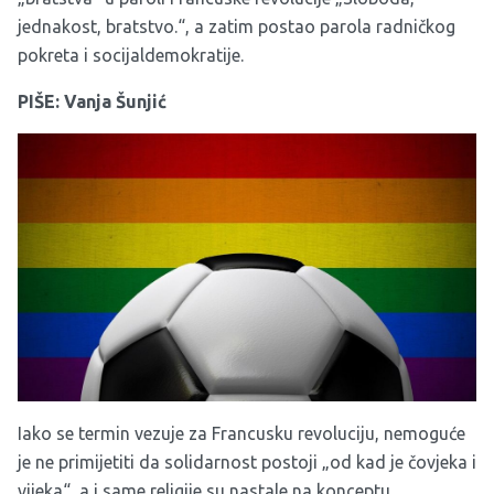
jednakost, bratstvo.“, a zatim postao parola radničkog
pokreta i socijaldemokratije.
PIŠE: Vanja Šunjić
Iako se termin vezuje za Francusku revoluciju, nemoguće
je ne primijetiti da solidarnost postoji „od kad je čovjeka i
vijeka“, a i same religije su nastale na konceptu