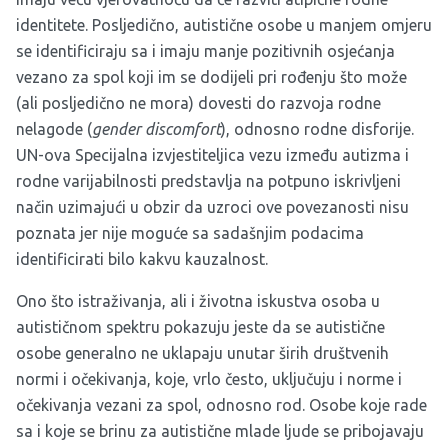
identitete. Posljedično, autistične osobe u manjem omjeru
se identificiraju sa i imaju manje pozitivnih osjećanja
vezano za spol koji im se dodijeli pri rođenju što može
(ali posljedično ne mora) dovesti do razvoja rodne
nelagode (
gender discomfort
), odnosno rodne disforije.
UN-ova Specijalna izvjestiteljica vezu između autizma i
rodne varijabilnosti predstavlja na potpuno iskrivljeni
način uzimajući u obzir da uzroci ove povezanosti nisu
poznata jer nije moguće sa sadašnjim podacima
identificirati bilo kakvu kauzalnost.
Ono što istraživanja, ali i životna iskustva osoba u
autističnom spektru pokazuju jeste da se autistične
osobe generalno ne uklapaju unutar širih društvenih
normi i očekivanja, koje, vrlo često, uključuju i norme i
očekivanja vezani za spol, odnosno rod. Osobe koje rade
sa i koje se brinu za autistične mlade ljude se pribojavaju