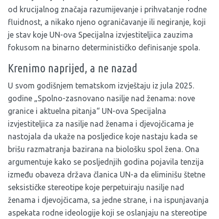
od krucijalnog značaja razumijevanje i prihvatanje rodne
fluidnost, a nikako njeno ograničavanje ili negiranje, koji
je stav koje UN-ova Specijalna izvjestiteljica zauzima
fokusom na binarno determinističko definisanje spola.
Krenimo naprijed, a ne nazad
U svom godišnjem tematskom izvještaju iz jula 2025.
godine „Spolno-zasnovano nasilje nad ženama: nove
granice i aktuelna pitanja“ UN-ova Specijalna
izvjestiteljica za nasilje nad ženama i djevojčicama je
nastojala da ukaže na posljedice koje nastaju kada se
brišu razmatranja bazirana na biološku spol žena. Ona
argumentuje kako se posljednjih godina pojavila tenzija
između obaveza država članica UN-a da eliminišu štetne
seksističke stereotipe koje perpetuiraju nasilje nad
ženama i djevojčicama, sa jedne strane, i na ispunjavanja
aspekata rodne ideologije koji se oslanjaju na stereotipe