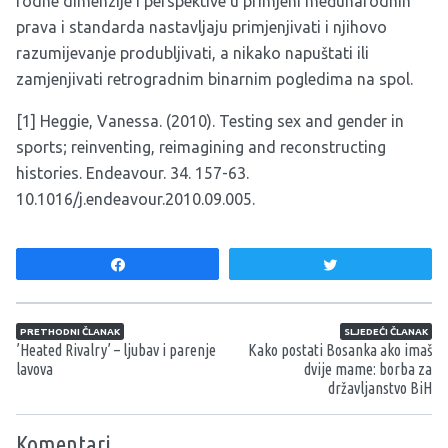
rodne dimenzije i perspektive u primjeni međunarodnih
prava i standarda nastavljaju primjenjivati i njihovo
razumijevanje produbljivati, a nikako napuštati ili
zamjenjivati retrogradnim binarnim pogledima na spol.
[1]
Heggie, Vanessa. (2010). Testing sex and gender in
sports; reinventing, reimagining and reconstructing
histories. Endeavour. 34. 157-63.
10.1016/j.endeavour.2010.09.005.
Share
Tweet
Navigacija članaka
PRETHODNI ČLANAK
SLJEDEĆI ČLANAK
’Heated Rivalry’ – ljubav i parenje
Kako postati Bosanka ako imaš
lavova
dvije mame: borba za
državljanstvo BiH
Komentari