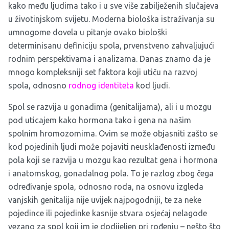
kako među ljudima tako i u sve više zabilježenih slučajeva
u životinjskom svijetu. Moderna biološka istraživanja su
umnogome dovela u pitanje ovako biološki
determinisanu definiciju spola, prvenstveno zahvaljujući
rodnim perspektivama i analizama. Danas znamo da je
mnogo kompleksniji set faktora koji utiču na razvoj
spola, odnosno
rodnog identiteta
kod ljudi.
Spol se razvija u gonadima (genitalijama), ali i u mozgu
pod uticajem kako hormona tako i gena na našim
spolnim hromozomima. Ovim se može objasniti zašto se
kod pojedinih ljudi može pojaviti neusklađenosti između
pola koji se razvija u mozgu kao rezultat gena i hormona
i anatomskog, gonadalnog pola. To je razlog zbog čega
određivanje spola, odnosno roda, na osnovu izgleda
vanjskih genitalija nije uvijek najpogodniji, te za neke
pojedince ili pojedinke kasnije stvara osjećaj nelagode
vezano za spol koji im je dodijeljen pri rođenju – nešto što