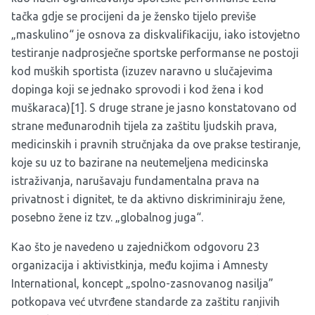
tačka gdje se procijeni da je žensko tijelo previše
„maskulino“ je osnova za diskvalifikaciju, iako istovjetno
testiranje nadprosječne sportske performanse ne postoji
kod muških sportista (izuzev naravno u slučajevima
dopinga koji se jednako sprovodi i kod žena i kod
muškaraca)
[1]
. S druge strane je jasno konstatovano od
strane
međunarodnih tijela za zaštitu ljudskih prava
,
medicinskih i pravnih stručnjaka da ove prakse testiranje,
koje su uz to bazirane na neutemeljena medicinska
istraživanja, narušavaju fundamentalna prava na
privatnost i dignitet, te da aktivno diskriminiraju žene,
posebno žene iz tzv. „globalnog juga“.
Kao što je navedeno u zajedničkom odgovoru 23
organizacija i aktivistkinja, među kojima i Amnesty
International, koncept „spolno-zasnovanog nasilja”
potkopava već utvrđene standarde za zaštitu ranjivih