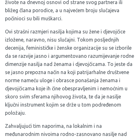
živote na dnevnoj osnovi od strane svog partnera ili
bližeg člana porodice, a u najvećem broju slučajeva
počinioci su bili muškarci.
Ovi strašni razmjeri nasilja kojima su žene i djevojčice
izložene, naravno, nisu slučajni. Tokom posljednjih
decenija, feminističke i ženske organizacije su se izborile
da se razvije jasno i argumentovano razumijevanje rodne
dimenzije nasilja nad ženama i djevojčicama. To jeste da
se jasno prepozna način na koji patrijarhalne društvene
norme nameću uloge i obrasce ponašanja ženama i
djevojčicama koje ih čine obespravljenim i nemoćnim u
skoro svim sferama njihovog života, te da je nasilje
ključni instrument kojim se drže u tom podređenom
položaju.
Zahvaljujući tim naporima, na lokalnim i na
međunarodnim nivoima rodno-zasnovano nasilje nad