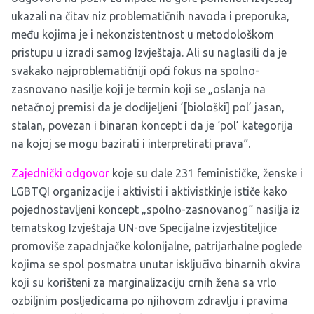
ukazali na čitav niz problematičnih navoda i preporuka,
među kojima je i nekonzistentnost u metodološkom
pristupu u izradi samog
Izvještaja
. Ali su naglasili da je
svakako najproblematičniji opći fokus na spolno-
zasnovano nasilje koji je termin koji se „oslanja na
netačnoj premisi da je dodijeljeni ‘[biološki] pol’ jasan,
stalan, povezan i binaran koncept i da je ‘pol’ kategorija
na kojoj se mogu bazirati i interpretirati prava“.
Zajednički odgovor
koje su dale 231 feminističke, ženske i
LGBTQI organizacije i aktivisti i aktivistkinje ističe kako
pojednostavljeni koncept „spolno-zasnovanog“ nasilja iz
tematskog Izvještaja UN-ove Specijalne izvjestiteljice
promoviše zapadnjačke kolonijalne, patrijarhalne poglede
kojima se spol posmatra unutar isključivo binarnih okvira
koji su korišteni za marginalizaciju crnih žena sa vrlo
ozbiljnim posljedicama po njihovom zdravlju i pravima