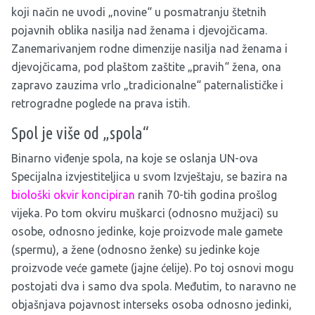
koji način ne uvodi „novine“ u posmatranju štetnih
pojavnih oblika nasilja nad ženama i djevojčicama.
Zanemarivanjem rodne dimenzije nasilja nad ženama i
djevojčicama, pod plaštom zaštite „pravih“ žena, ona
zapravo zauzima vrlo „tradicionalne“ paternalističke i
retrogradne poglede na prava istih.
Spol je više od „spola“
Binarno viđenje spola, na koje se oslanja UN-ova
Specijalna izvjestiteljica u svom Izvještaju, se bazira na
biološki okvir koncipiran
ranih 70-tih godina prošlog
vijeka. Po tom okviru muškarci (odnosno mužjaci) su
osobe, odnosno jedinke, koje proizvode male gamete
(spermu), a žene (odnosno ženke) su jedinke koje
proizvode veće gamete (jajne ćelije). Po toj osnovi mogu
postojati dva i samo dva spola. Međutim, to naravno ne
objašnjava pojavnost interseks osoba odnosno jedinki,