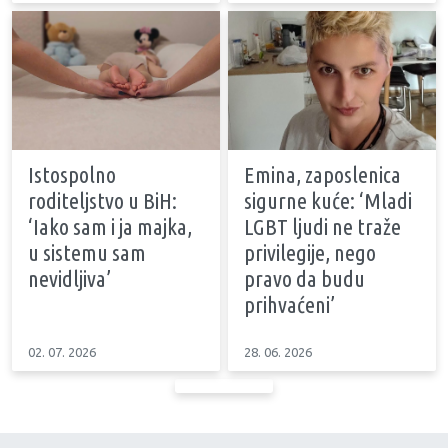
Istospolno
Emina, zaposlenica
roditeljstvo u BiH:
sigurne kuće: ‘Mladi
‘Iako sam i ja majka,
LGBT ljudi ne traže
u sistemu sam
privilegije, nego
nevidljiva’
pravo da budu
prihvaćeni’
02. 07. 2026
28. 06. 2026