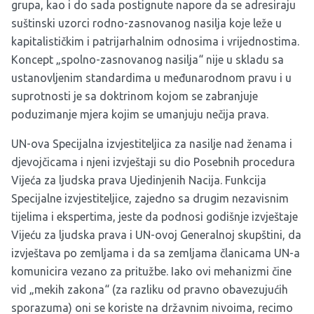
grupa, kao i do sada postignute napore da se adresiraju
suštinski uzorci rodno-zasnovanog nasilja koje leže u
kapitalističkim i patrijarhalnim odnosima i vrijednostima.
Koncept „spolno-zasnovanog nasilja“ nije u skladu sa
ustanovljenim standardima u međunarodnom pravu i u
suprotnosti je sa doktrinom kojom se zabranjuje
poduzimanje mjera kojim se umanjuju nečija prava.
UN-ova Specijalna izvjestiteljica za nasilje nad ženama i
djevojčicama i njeni izvještaji su dio Posebnih procedura
Vijeća za ljudska prava Ujedinjenih Nacija. Funkcija
Specijalne izvjestiteljice, zajedno sa drugim nezavisnim
tijelima i ekspertima, jeste da podnosi godišnje izvještaje
Vijeću za ljudska prava i UN-ovoj Generalnoj skupštini, da
izvještava po zemljama i da sa zemljama članicama UN-a
komunicira vezano za pritužbe. Iako ovi mehanizmi čine
vid „mekih zakona“ (za razliku od pravno obavezujućih
sporazuma) oni se koriste na državnim nivoima, recimo