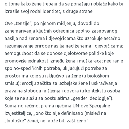
o tome kako žene trebaju da se ponašaju i oblače kako bi
izrazile svoj rodni identitet, s druge strane.
Ove „tenzije“, po njenom mišljenju, dovodi do
zanemarivanja ključnih odrednica spolno-zasnovanog
nasilja nad ženama i djevojčicama što uzrokuje netačno
razumijevanje prirode nasilja nad ženama i djevojčicama;
nemogućnost da se donose djelotvorne politike koje
promoviše jednakost između žena i muškaraca; negiranje
spolno-specifičnih potreba, uključujući potrebe za
prostorima koje su isključivo za žene (u biološkom
smislu); eroziju zaštita za lezbejske žene i uskraćivanja
prava na slobodu mišljenja i govora (u kontekstu osoba
koje se ne slažu sa postulatima „gender ideologije“).
Sumarno rečeno, prema riječima UN-ove Specijalne
izvjestiteljice, „ono što nije definisano (misleći na
„biološke“ žene), ne može biti zaštićeno“.