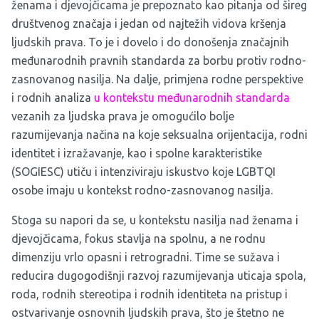
ženama i djevojčicama je prepoznato kao pitanja od šireg
društvenog značaja i jedan od najtežih vidova kršenja
ljudskih prava. To je i dovelo i do donošenja značajnih
međunarodnih pravnih standarda za borbu protiv rodno-
zasnovanog nasilja. Na dalje, primjena rodne perspektive
i rodnih analiza
u kontekstu međunarodnih standarda
vezanih za ljudska prava je omogućilo bolje
razumijevanja načina na koje seksualna orijentacija, rodni
identitet i izražavanje, kao i spolne karakteristike
(SOGIESC) utiču i intenziviraju iskustvo koje LGBTQI
osobe imaju u kontekst rodno-zasnovanog nasilja.
Stoga su napori da se, u kontekstu nasilja nad ženama i
djevojčicama, fokus stavlja na spolnu, a ne rodnu
dimenziju vrlo opasni i retrogradni. Time se sužava i
reducira dugogodišnji razvoj razumijevanja uticaja spola,
roda, rodnih stereotipa i rodnih identiteta na pristup i
ostvarivanje osnovnih ljudskih prava, što je štetno ne