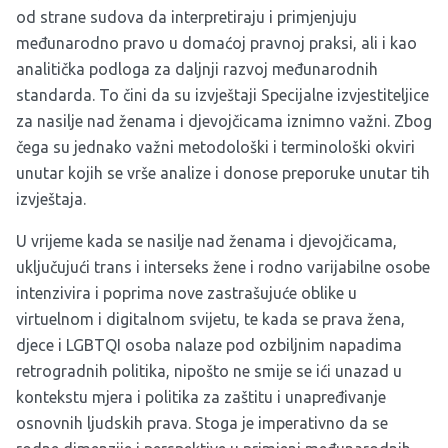
od strane sudova da interpretiraju i primjenjuju
međunarodno pravo u domaćoj pravnoj praksi, ali i kao
analitička podloga za daljnji razvoj međunarodnih
standarda. To čini da su izvještaji Specijalne izvjestiteljice
za nasilje nad ženama i djevojčicama iznimno važni. Zbog
čega su jednako važni metodološki i terminološki okviri
unutar kojih se vrše analize i donose preporuke unutar tih
izvještaja.
U vrijeme kada se nasilje nad ženama i djevojčicama,
uključujući trans i interseks žene i rodno varijabilne osobe
intenzivira i poprima nove zastrašujuće oblike u
virtuelnom i digitalnom svijetu, te kada se prava žena,
djece i LGBTQI osoba nalaze pod ozbiljnim napadima
retrogradnih politika, nipošto ne smije se ići unazad u
kontekstu mjera i politika za zaštitu i unapređivanje
osnovnih ljudskih prava. Stoga je imperativno da se