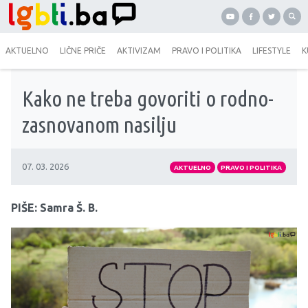
AKTUELNO
LIČNE PRIČE
AKTIVIZAM
PRAVO I POLITIKA
LIFESTYLE
K
Kako ne treba govoriti o rodno-
zasnovanom nasilju
07. 03. 2026
AKTUELNO
PRAVO I POLITIKA
PIŠE: Samra Š. B.