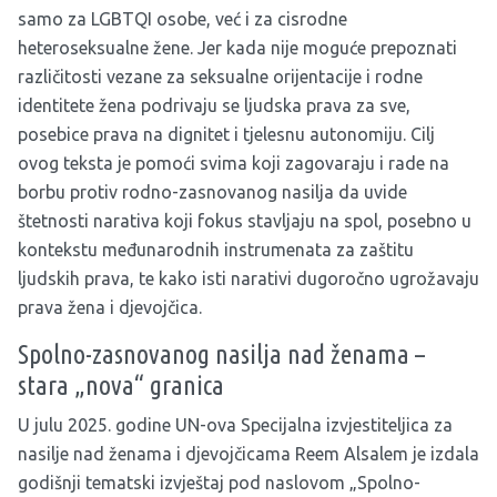
samo za LGBTQI osobe, već i za cisrodne
heteroseksualne žene. Jer kada nije moguće prepoznati
različitosti vezane za seksualne orijentacije i rodne
identitete žena podrivaju se ljudska prava za sve,
posebice prava na dignitet i tjelesnu autonomiju. Cilj
ovog teksta je pomoći svima koji zagovaraju i rade na
borbu protiv rodno-zasnovanog nasilja da uvide
štetnosti narativa koji fokus stavljaju na spol, posebno u
kontekstu međunarodnih instrumenata za zaštitu
ljudskih prava, te kako isti narativi dugoročno ugrožavaju
prava žena i djevojčica.
Spolno-zasnovanog nasilja nad ženama –
stara „nova“ granica
U julu 2025. godine UN-ova Specijalna izvjestiteljica za
nasilje nad ženama i djevojčicama Reem Alsalem je izdala
godišnji tematski izvještaj pod naslovom „Spolno-