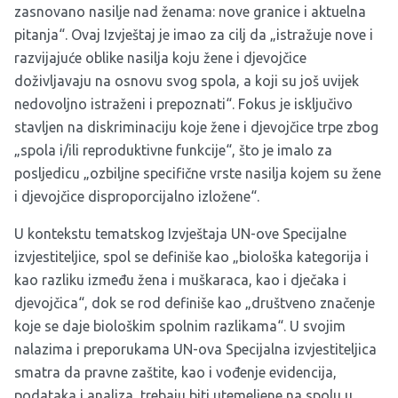
zasnovano nasilje nad ženama: nove granice i aktuelna
pitanja“. Ovaj Izvještaj je imao za cilj da „istražuje nove i
razvijajuće oblike nasilja koju žene i djevojčice
doživljavaju na osnovu svog spola, a koji su još uvijek
nedovoljno istraženi i prepoznati“. Fokus je isključivo
stavljen na diskriminaciju koje žene i djevojčice trpe zbog
„spola i/ili reproduktivne funkcije“, što je imalo za
posljedicu „ozbiljne specifične vrste nasilja kojem su žene
i djevojčice disproporcijalno izložene“.
U kontekstu tematskog Izvještaja UN-ove Specijalne
izvjestiteljice, spol se definiše kao „biološka kategorija i
kao razliku između žena i muškaraca, kao i dječaka i
djevojčica“, dok se rod definiše kao „društveno značenje
koje se daje biološkim spolnim razlikama“. U svojim
nalazima i preporukama UN-ova Specijalna izvjestiteljica
smatra da pravne zaštite, kao i vođenje evidencija,
podataka i analiza, trebaju biti utemeljene na spolu u