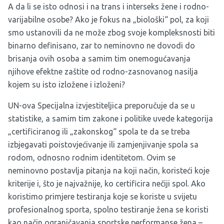
A da li se isto odnosi i na trans i interseks žene i rodno-
varijabilne osobe? Ako je fokus na „biološki“ pol, za koji
smo ustanovili da ne može zbog svoje kompleksnosti biti
binarno definisano, zar to neminovno ne dovodi do
brisanja ovih osoba a samim tim onemogućavanja
njihove efektne zaštite od rodno-zasnovanog nasilja
kojem su isto izložene i izloženi?
UN-ova Specijalna izvjestiteljica preporučuje da se u
statistike, a samim tim zakone i politike uvede kategorija
„certificiranog ili „zakonskog“ spola te da se treba
izbjegavati poistovjećivanje ili zamjenjivanje spola sa
rodom, odnosno rodnim identitetom. Ovim se
neminovno postavlja pitanja na koji način, koristeći koje
kriterije i, što je najvažnije, ko certificira nečiji spol. Ako
koristimo primjere testiranja koje se koriste u svijetu
profesionalnog sporta, spolno testiranje žena se koristi
kao način ograničavanja sportske performanse žena –