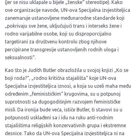
(jer se nisu uklapale u bijele „ženske“ stereotipe). Kako
ove organizacije navode, UN-ova Specijalna izvjestiteljica
zanemaruje ustanovljene međunarodne standarde koji
„pokrivaju sve žene, uključujući trans i interseks žene i
rodno varijabilne osobe, koji su disproporcijalno
targetirani za društvenu kontrolu zbog njihove
percipirane transgresije ustanovljenih rodnih uloga i
seksualnosti“.
Kao što je Judith Butler obrazložila u svojoj knjizi „Ko se
boji roda?“, „rodno kritična stajališta“ koje UN-ova
Specijalna izvjestiteljica iznosi, a koja su uzeli maha među
određenim „feminističkim“ krugovima, su u potpunoj
suprotnosti sa dugogodišnjim razvojem feminističke
misli. Da ironija bude veća, ističe Butler, ti stavovi su u
potpunosti usklađeni sa i idu na ruku anti-rodnim
stajalištima religijskih konzervativnih grupa i ekstremne
desnice. Tako da UN-ova Specijalna izvjestiteljica ni na