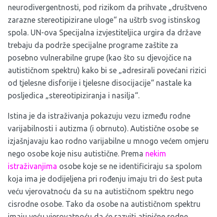
neurodivergentnosti, pod rizikom da prihvate „društveno
zarazne stereotipizirane uloge“ na uštrb svog istinskog
spola. UN-ova Specijalna izvjestiteljica urgira da države
trebaju da podrže specijalne programe zaštite za
posebno vulnerabilne grupe (kao što su djevojčice na
autističnom spektru) kako bi se „adresirali povećani rizici
od tjelesne disforije i tjelesne disocijacije“ nastale ka
posljedica „stereotipiziranja i nasilja“.
Istina je da istraživanja pokazuju vezu između rodne
varijabilnosti i autizma (i obrnuto). Autistične osobe se
izjašnjavaju kao rodno varijabilne u mnogo većem omjeru
nego osobe koje nisu autistične. Prema
nekim
istraživanjima
osobe koje se ne identificiraju sa spolom
koja ima je dodijeljena pri rođenju imaju tri do šest puta
veću vjerovatnoću da su na autističnom spektru nego
cisrodne osobe. Tako da osobe na autističnom spektru
imaju veću vjerovatnoću da će razviti atipične rodne