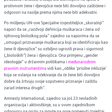
protivnom žene i djevojčice neće biti dovoljno zaštićene i
odgovori na nasilje prema njima neće biti adekvatni.
Po mišljenju UN-ove Specijalne izvjestiteljice „skorašnji“
napori da se „razdvoji definicija muškaraca i žena od
njihovog biološkog pola“ zajedno sa naporima da se
„omogući priznavanje muškaraca koji se identificiraju kao
žene ili djevojčice“ su ozbiljno ugrozili prava i sigurnost
(„bioloških“) žena i djevojčica. Ona primjenu „gender
ideologije“ u državnim politikama i
međunarodnim
pravnim instrumentima
vidi kao „oblike ‘prisilne inkluzije’
koja se oslanja na očekivanje da će žene biti dovoljno
dobre da žrtvuju svoje sopstveno priznanje i zaštitu
zarad interesa drugih“.
Amnesty International, zajedno sa još 23 nevladinih
organizacija i aktivistkinje, su u svom zajedničkom
odgovoru na poziv za inpute na gore pomenuti Izvještaj