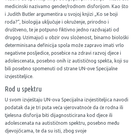
medicinski nazivamo gender/rodnom disforijom. Kao što
i Judith Butler argumentira u svojoj knjizi „Ko se boji
roda?“, biologija uključuje i okruženje, prirodno i
društveno, te je potpuno fiktivno jedno razdvajati od
drugog. Uzimajući u obzir ovu složenost, binarno biološki
determinisana definicija spola može zapravo imati vrlo
negativne posljedice, posebice na zdravi razvoj djece i
adolescenata, posebno onih iz autističnog spekta, koji su
bili posebno spomenuti od strane UN-ove Specijalne
izvjestiteljice.
Rod u spektru
U svom izvještaju UN-ova Specijalna izvjestiteljica navodi
podatak da je tri puta veća vjerovatnoće da će rodna ili
tjelesna disforija biti dijagnosticirana kod djece ili
adolescenata na autističnom spektru, posebno među
djevojčicama, te da su isti, zbog svoje