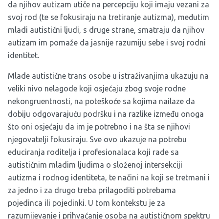
da njihov autizam utiče na percepciju koji imaju vezani za
svoj rod (te se fokusiraju na tretiranje autizma), međutim
mladi autistični ljudi, s druge strane, smatraju da njihov
autizam im pomaže da jasnije razumiju sebe i svoj rodni
identitet.
Mlade autistične trans osobe u istraživanjima ukazuju na
veliki nivo nelagode koji osjećaju zbog svoje rodne
nekongruentnosti, na poteškoće sa kojima nailaze da
dobiju odgovarajuću podršku i na razlike između onoga
što oni osjećaju da im je potrebno i na šta se njihovi
njegovatelji fokusiraju. Sve ovo ukazuje na potrebu
educiranja roditelja i profesionalaca koji rade sa
autističnim mladim ljudima o složenoj intersekciji
autizma i rodnog identiteta, te načini na koji se tretmani i
za jedno i za drugo treba prilagoditi potrebama
pojedinca ili pojedinki. U tom kontekstu je za
razumijevanje i prihvaćanje osoba na autističnom spektru