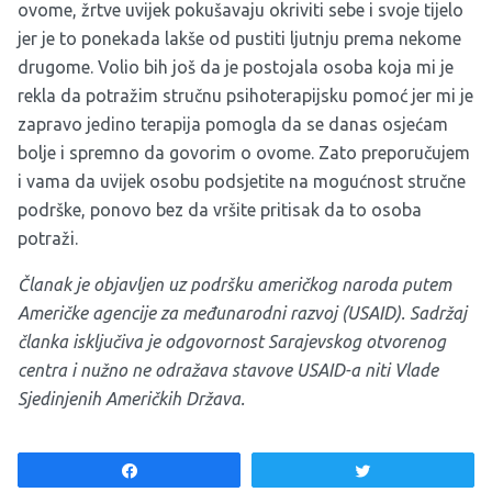
ovome, žrtve uvijek pokušavaju okriviti sebe i svoje tijelo
jer je to ponekada lakše od pustiti ljutnju prema nekome
drugome. Volio bih još da je postojala osoba koja mi je
rekla da potražim stručnu psihoterapijsku pomoć jer mi je
zapravo jedino terapija pomogla da se danas osjećam
bolje i spremno da govorim o ovome. Zato preporučujem
i vama da uvijek osobu podsjetite na mogućnost stručne
podrške, ponovo bez da vršite pritisak da to osoba
potraži.
Članak je objavljen uz podršku američkog naroda putem
Američke agencije za međunarodni razvoj (USAID). Sadržaj
članka isključiva je odgovornost Sarajevskog otvorenog
centra i nužno ne odražava stavove USAID-a niti Vlade
Sjedinjenih Američkih Država.
Share
Tweet