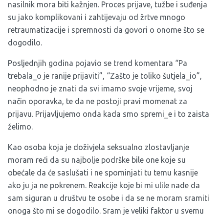
nasilnik mora biti kažnjen. Proces prijave, tužbe i suđenja
su jako komplikovani i zahtijevaju od žrtve mnogo
retraumatizacije i spremnosti da govori o onome što se
dogodilo.
Posljednjih godina pojavio se trend komentara “Pa
trebala_o je ranije prijaviti”, “Zašto je toliko šutjela_io”,
neophodno je znati da svi imamo svoje vrijeme, svoj
način oporavka, te da ne postoji pravi momenat za
prijavu. Prijavljujemo onda kada smo spremi_e i to zaista
želimo.
Kao osoba koja je doživjela seksualno zlostavljanje
moram reći da su najbolje podrške bile one koje su
obećale da će saslušati i ne spominjati tu temu kasnije
ako ju ja ne pokrenem. Reakcije koje bi mi ulile nade da
sam siguran u društvu te osobe i da se ne moram sramiti
onoga što mi se dogodilo. Sram je veliki faktor u svemu