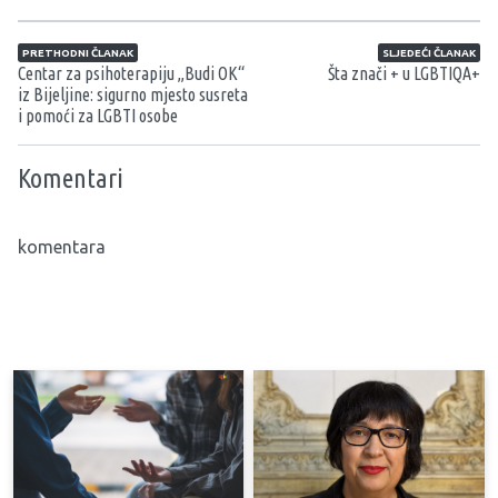
Navigacija članaka
PRETHODNI ČLANAK
SLJEDEĆI ČLANAK
Centar za psihoterapiju „Budi OK“
Šta znači + u LGBTIQA+
iz Bijeljine: sigurno mjesto susreta
i pomoći za LGBTI osobe
Komentari
komentara