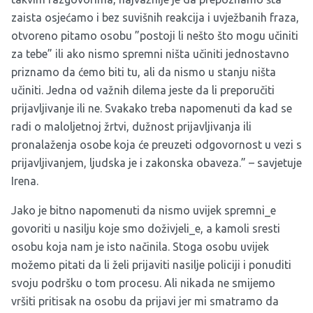
zaista osjećamo i bez suvišnih reakcija i uvježbanih fraza,
otvoreno pitamo osobu ”postoji li nešto što mogu učiniti
za tebe” ili ako nismo spremni ništa učiniti jednostavno
priznamo da ćemo biti tu, ali da nismo u stanju ništa
učiniti. Jedna od važnih dilema jeste da li preporučiti
prijavljivanje ili ne. Svakako treba napomenuti da kad se
radi o maloljetnoj žrtvi, dužnost prijavljivanja ili
pronalaženja osobe koja će preuzeti odgovornost u vezi s
prijavljivanjem, ljudska je i zakonska obaveza.” – savjetuje
Irena.
Jako je bitno napomenuti da nismo uvijek spremni_e
govoriti u nasilju koje smo doživjeli_e, a kamoli sresti
osobu koja nam je isto načinila. Stoga osobu uvijek
možemo pitati da li želi prijaviti nasilje policiji i ponuditi
svoju podršku o tom procesu. Ali nikada ne smijemo
vršiti pritisak na osobu da prijavi jer mi smatramo da