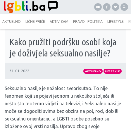
AKTUELNO
LIČNE PRIČE
AKTIVIZAM
PRAVO I POLITIKA
LIFESTYLE
K
Kako pružiti podršku osobi koja
je doživjela seksualno nasilje?
31. 01. 2022
AKTUELNO
LIFESTYLE
Seksualno nasilje je nažalost sveprisutno. To nije
fenomen koji se pojavi jednom u nekoliko stoljeća ili
nešto što možemo vidjeti na televiziji. Seksualno nasilje
može se dogoditi svima bez obzira na pol, rod, dob ili
seksualnu orijentaciju, a LGBTI osobe posebno su
izložene ovoj vrsti nasilja. Upravo zbog svoje