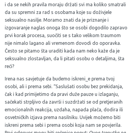
i da se nekih pravila moraju držati svi ma koliko smatrali
da su spremni za rad s osobama koje su doživjele
seksualno nasilje. Moramo znati da je priznanje i
izgovaranje naglas onoga što se osobi dogodilo zapravo
prvi korak procesa, suočiti se s tako velikom traumom
nije nimalo lagano ali vremenom dovodi do oporavka.
Često se pitamo šta uraditi kada nam neko kaže da je
seksualno zlostavljan, da li pitati osobu o detaljima, šta
reći?
Irena nas savjetuje da budemo iskreni_e prema tvoj
osobi, ali i prema sebi. “Saslušati osobu bez prekidanja,
čak i kad primijetimo da pravi duže pauze u izlaganju,
sačekati strpljivo da završi i suzdržati se od pretjeranih
emocionalnih reakcija, uzdaha, napada plača, dodira ili
osvetničkih izjava prema nasilniku. Uvijek možemo biti
iskreni prema sebi i prema osobi koja nam se povjerila.
Prvi odgovor mogu biti rečenice poput:
Ovog trenutka ne