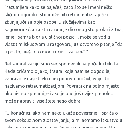
”razumijem kako se osjećaš, zato što se i meni nešto
slično dogodilo” što može biti retraumatizirajuće i
zbunjujuće za obje osobe. U slučajevima kad
sagovornik/ca zaista razumije dio onog što prolazi žrtva,
jer je i sam/a bio/la u sličnoj poziciji, može se voditi
vlastitim iskustvom u razgovoru, uz otvoreno pitanje ”da
li postoji nešto to mogu učiniti za tebe”.”
Retraumatizaciju smo već spomenuli na početku teksta.
Kada pričamo o jakoj traumi koja nam se dogodila,
zapravo je naše tijelo i um ponovo proživljavaju, to
nazivamo retraumatizacijom. Povratak na bolno mjesto
ako nismo spremni_e i ako je ono još uvijek prebolno
može napraviti više štete nego dobra.
“U konačnici, ako nam neko ukaže povjerenje i ispriča o
svom seksualnom zlostavljanju, a mi nemamo iskustvo u
takvim razgovorima, najvažnije je da prepoznamo šta