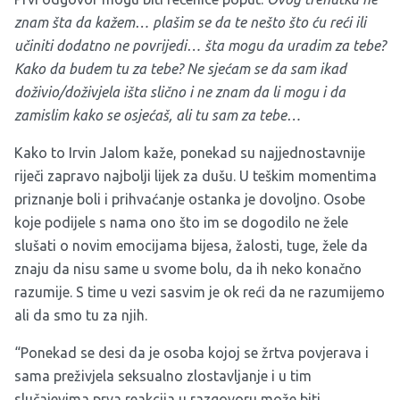
znam šta da kažem… plašim se da te nešto što ću reći ili
učiniti dodatno ne povrijedi… šta mogu da uradim za tebe?
Kako da budem tu za tebe? Ne sjećam se da sam ikad
doživio/doživjela išta slično i ne znam da li mogu i da
zamislim kako se osjećaš, ali tu sam za tebe…
Kako to Irvin Jalom kaže, ponekad su najjednostavnije
riječi zapravo najbolji lijek za dušu. U teškim momentima
priznanje boli i prihvaćanje ostanka je dovoljno. Osobe
koje podijele s nama ono što im se dogodilo ne žele
slušati o novim emocijama bijesa, žalosti, tuge, žele da
znaju da nisu same u svome bolu, da ih neko konačno
razumije. S time u vezi sasvim je ok reći da ne razumijemo
ali da smo tu za njih.
“Ponekad se desi da je osoba kojoj se žrtva povjerava i
sama preživjela seksualno zlostavljanje i u tim
slučajevima prva reakcija u razgovoru može biti