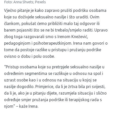
Foto: Anna Shvets; Pexels
Vječno pitanje je kako zapravo pružiti podršku osobama
koje su doživjele seksualno nasilje i što uraditi. Ovim
člankom, pokušat ćemo približiti malo taj odgovor ili
barem pojasniti što se ne bi trebalo/smjelo raditi. Upravo
zbog toga razgovarali smo s Irenom Knežević,
pedagoginjom i psihoterapeutkinjom. Irena nam govori o
tome da postoje razlike u pristupu i pružanju podrške
ovisno o dobu i polu osobe.
“Pristup osobama koje su pretrpjele seksualno nasilje u
određenim segmentima se razlikuje u odnosu na spol i
uzrast osobe kao i u odnosu na situaciju u kojoj se
nasilje dogodilo. Primjerice, da li je žrtva bila pri svijesti,
da li je, ako je u pitanju dijete, razumjela situaciju i slično
određuje smjer pružanja podrške ili terapijskog rada s
njom” – kaže Irena.