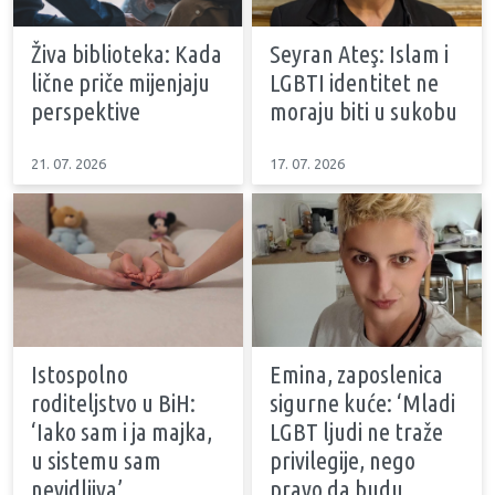
Živa biblioteka: Kada
Seyran Ateş: Islam i
lične priče mijenjaju
LGBTI identitet ne
perspektive
moraju biti u sukobu
21. 07. 2026
17. 07. 2026
Istospolno
Emina, zaposlenica
roditeljstvo u BiH:
sigurne kuće: ‘Mladi
‘Iako sam i ja majka,
LGBT ljudi ne traže
u sistemu sam
privilegije, nego
nevidljiva’
pravo da budu