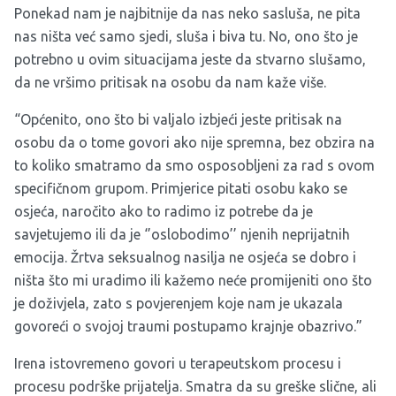
Ponekad nam je najbitnije da nas neko sasluša, ne pita
nas ništa već samo sjedi, sluša i biva tu. No, ono što je
potrebno u ovim situacijama jeste da stvarno slušamo,
da ne vršimo pritisak na osobu da nam kaže više.
“Općenito, ono što bi valjalo izbjeći jeste pritisak na
osobu da o tome govori ako nije spremna, bez obzira na
to koliko smatramo da smo osposobljeni za rad s ovom
specifičnom grupom. Primjerice pitati osobu kako se
osjeća, naročito ako to radimo iz potrebe da je
savjetujemo ili da je ‘’oslobodimo’’ njenih neprijatnih
emocija. Žrtva seksualnog nasilja ne osjeća se dobro i
ništa što mi uradimo ili kažemo neće promijeniti ono što
je doživjela, zato s povjerenjem koje nam je ukazala
govoreći o svojoj traumi postupamo krajnje obazrivo.”
Irena istovremeno govori u terapeutskom procesu i
procesu podrške prijatelja. Smatra da su greške slične, ali