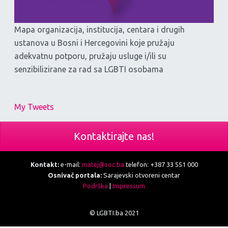
Mapa organizacija, institucija, centara i drugih
ustanova u Bosni i Hercegovini koje pružaju
adekvatnu potporu, pružaju usluge i/ili su
senzibilizirane za rad sa LGBTI osobama
My Tweets
Kontaktirajte nas!
Kontakt:
e-mail:
matej@soc.ba
telefon: +387 33 551 000
Osnivač portala:
Sarajevski otvoreni centar
Podrška
|
Impressum
© LGBTI.ba 2021