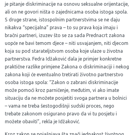
je pitanje diskriminacije na osnovu seksualne orijentacije,
ali on ne govori ništa o zajednicama osoba istoga spola.
S druge strane, istospolnim partnerstvima se ne daju
nikakva “specijalna” prava – to su prava koja imaju i
bračni partneri, izuzev što se za sada Prednacrt zakona
uopće ne bavi temom djece – niti usvajanjem, niti djecom
koja su pod starateljstvom osoba koje ulaze u životna
partnerstva. Fedra Idžaković dala je primjer konkretne
praktične razlike primjene Zakona o diskriminaciji i nekog
zakona koji će eventualno tretirati životno partnerstvo
osoba istoga spola: “Zakon o zabrani diskriminacije
može pomoći kroz parničenje, međutim, vi ako imate
situaciju da ne možete posjetiti svoga partnera u bolnici
– vama ne treba šestogodišnji sudski proces, nego
trebate zakonom osigurano pravo da vi tu posjetu i
možete obaviti”, rekla je Idžaković.
Kroz zakon se pojašnjava šta znači jednakost životnog