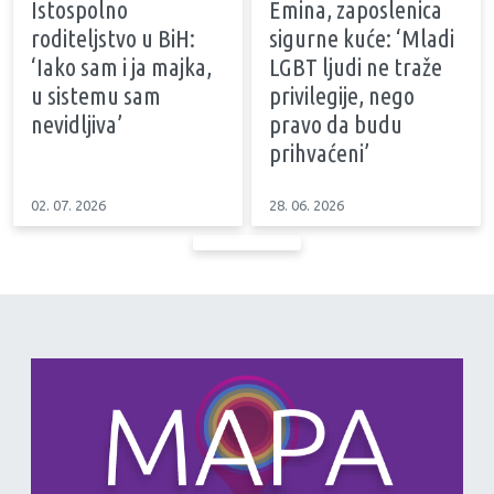
Istospolno
Emina, zaposlenica
roditeljstvo u BiH:
sigurne kuće: ‘Mladi
‘Iako sam i ja majka,
LGBT ljudi ne traže
u sistemu sam
privilegije, nego
nevidljiva’
pravo da budu
prihvaćeni’
02. 07. 2026
28. 06. 2026