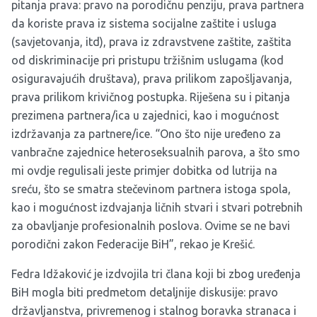
pitanja prava: pravo na porodičnu penziju, prava partnera
da koriste prava iz sistema socijalne zaštite i usluga
(savjetovanja, itd), prava iz zdravstvene zaštite, zaštita
od diskriminacije pri pristupu tržišnim uslugama (kod
osiguravajućih društava), prava prilikom zapošljavanja,
prava prilikom krivičnog postupka. Riješena su i pitanja
prezimena partnera/ica u zajednici, kao i mogućnost
izdržavanja za partnere/ice. “Ono što nije uređeno za
vanbračne zajednice heteroseksualnih parova, a što smo
mi ovdje regulisali jeste primjer dobitka od lutrija na
sreću, što se smatra stečevinom partnera istoga spola,
kao i mogućnost izdvajanja ličnih stvari i stvari potrebnih
za obavljanje profesionalnih poslova. Ovime se ne bavi
porodični zakon Federacije BiH”, rekao je Krešić.
Fedra Idžaković je izdvojila tri člana koji bi zbog uređenja
BiH mogla biti predmetom detaljnije diskusije: pravo
državljanstva, privremenog i stalnog boravka stranaca i