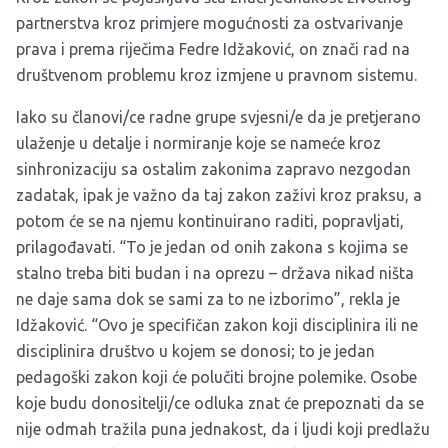
partnerstva kroz primjere mogućnosti za ostvarivanje
prava i prema riječima Fedre Idžaković, on znači rad na
društvenom problemu kroz izmjene u pravnom sistemu.
Iako su članovi/ce radne grupe svjesni/e da je pretjerano
ulaženje u detalje i normiranje koje se nameće kroz
sinhronizaciju sa ostalim zakonima zapravo nezgodan
zadatak, ipak je važno da taj zakon zaživi kroz praksu, a
potom će se na njemu kontinuirano raditi, popravljati,
prilagođavati. “To je jedan od onih zakona s kojima se
stalno treba biti budan i na oprezu – država nikad ništa
ne daje sama dok se sami za to ne izborimo”, rekla je
Idžaković. “Ovo je specifičan zakon koji disciplinira ili ne
disciplinira društvo u kojem se donosi; to je jedan
pedagoški zakon koji će polučiti brojne polemike. Osobe
koje budu donositelji/ce odluka znat će prepoznati da se
nije odmah tražila puna jednakost, da i ljudi koji predlažu