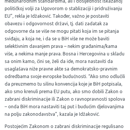
međunarodnim standardima, ali i dosljednost iskazanoj
političkoj volji za Ugovorom o stablizaciji i pridruživanju
EU”, rekla je Idžaković. Također, važno je postaviti
obavezu i odgovornost državi, tj. dati zadatak za
odgovorne da se više ne mogu pitati koja im se pitanja
sviđaju, a koja ne, i da se u BiH više ne može baviti
selektivnim davanjem prava – nekim građanima/kama
više, a nekima manje prava. Bosna i Hercegovina u skladu
sa onim kamo, čini se, želi da ide, mora nastaviti da
usaglašava niže pravne akte sa demokratsko-pravnim
odredbama svoje evropske budućnosti. “Ako smo odlučili
da preuzmemo tu silinu konvencija koje je BiH potpisala,
ako smo krenuli prema EU putu, ako smo dobili Zakon o
zabrani diskriminacije ili Zakon o ravnopravnosti spolova
– onda BiH mora nastaviti taj put i budućim djelovanjima
na polju zakonodavstva”, kazala je Idžaković.
Postojećim Zakonom o zabrani diskriminacije regulisano