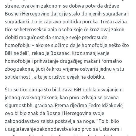
strane, ovakvim zakonom se dobiva potvrda države
Bosne i Hercegovine da joj je stalo do njenih sugrađana i
sugrađanki. To je zapravo politička poruka. Treća razina
tiče se heteroseksulanih osoba koje će kroz ovaj zakon
dobiti mogućnost da smanje svoje predrasude i
homofobiju – ako se složimo da je homofobija nešto što
BiH ne želi”, rekao je Bosanac. Kroz smanjivanje
homofobije i prihvatanje drugačijeg makar i formalno
zbog zakona, ljudi će kroz vrijeme ostvariti jednu vrstu
solidarnosti, a tu je društvo uvijek na dobitku.
Što se tiče onoga što bi država BiH dobila usvajanjem
jednog ovakvog zakona, kao prvo izdvaja se pravna
sigurnost bh. građana. Prema riječima Fedre Idžaković,
ovo bi bio znak da Bosna i Hercegovina svoje
zakonodavstvo zaista postavlja na noge. “To bi bilo
usaglašavanje zakonodavstva kao prvo sa Ustavom i