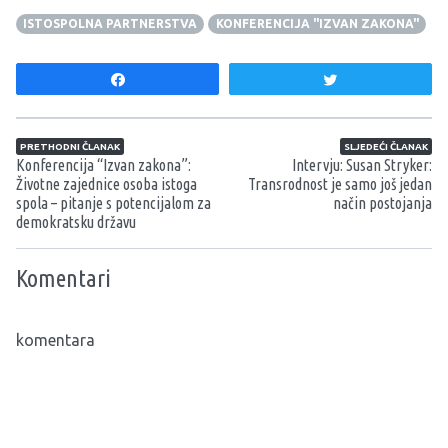
ISTOSPOLNA PARTNERSTVA
KONFERENCIJA "IZVAN ZAKONA"
Share
Tweet
Navigacija članaka
PRETHODNI ČLANAK
SLJEDEĆI ČLANAK
Konferencija “Izvan zakona”:
Intervju: Susan Stryker:
Životne zajednice osoba istoga
Transrodnost je samo još jedan
spola – pitanje s potencijalom za
način postojanja
demokratsku državu
Komentari
komentara