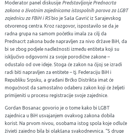
Moderator panel diskusije
Predstavljanje Prednacrta
zakona o životnim zajednicama istospolnih parova za LGBT
zajednicu za FBiH i RS
bio je Saša Gavrić iz Sarajevskog
otvorenog centra. Kroz razgovor, ispostavilo se da je
radna grupa na samom početku imala za cilj da
Prednacrt zakona bude napravljen za nivo države BiH, da
bi se zbog podjele nadležnosti između entiteta koji su
isključivo odgovorni za svoje porodične zakone –
odustalo od ove ideje. Stoga će zakon na čijoj se izradi
radi biti napravljen za entitete – tj. Federaciju BiH i
Republiku Srpsku, a građani Brčko Distrikta imat će
mogućnost da samostalno odaberu zakon koji će željeti
primijeniti u procesu registracije svoje zajednice.
Gordan Bosanac govorio je o tome kako bi LGBT
zajednica u BiH usvajanjem ovakvog zakona dobila
korist. Na prvom nivou, osobama istog spola koje odluče
živjeti zajedno bila bi olakšana svakodnevnica. “S druge