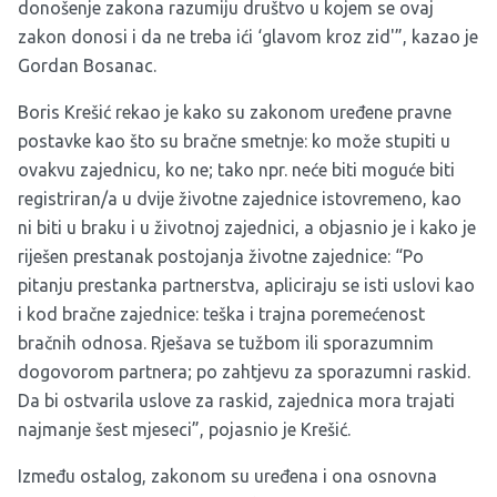
donošenje zakona razumiju društvo u kojem se ovaj
zakon donosi i da ne treba ići ‘glavom kroz zid'”, kazao je
Gordan Bosanac.
Boris Krešić rekao je kako su zakonom uređene pravne
postavke kao što su bračne smetnje: ko može stupiti u
ovakvu zajednicu, ko ne; tako npr. neće biti moguće biti
registriran/a u dvije životne zajednice istovremeno, kao
ni biti u braku i u životnoj zajednici, a objasnio je i kako je
riješen prestanak postojanja životne zajednice: “Po
pitanju prestanka partnerstva, apliciraju se isti uslovi kao
i kod bračne zajednice: teška i trajna poremećenost
bračnih odnosa. Rješava se tužbom ili sporazumnim
dogovorom partnera; po zahtjevu za sporazumni raskid.
Da bi ostvarila uslove za raskid, zajednica mora trajati
najmanje šest mjeseci”, pojasnio je Krešić.
Između ostalog, zakonom su uređena i ona osnovna