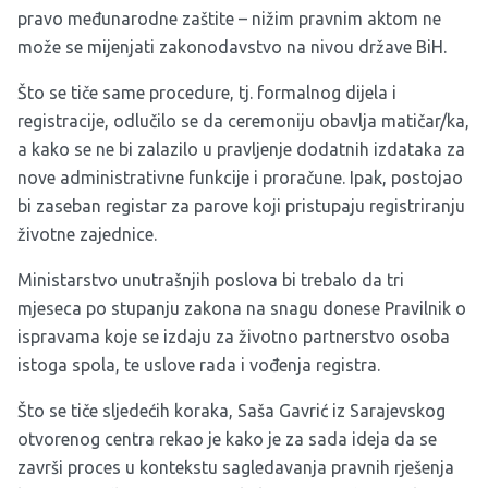
pravo međunarodne zaštite – nižim pravnim aktom ne
može se mijenjati zakonodavstvo na nivou države BiH.
Što se tiče same procedure, tj. formalnog dijela i
registracije, odlučilo se da ceremoniju obavlja matičar/ka,
a kako se ne bi zalazilo u pravljenje dodatnih izdataka za
nove administrativne funkcije i proračune. Ipak, postojao
bi zaseban registar za parove koji pristupaju registriranju
životne zajednice.
Ministarstvo unutrašnjih poslova bi trebalo da tri
mjeseca po stupanju zakona na snagu donese Pravilnik o
ispravama koje se izdaju za životno partnerstvo osoba
istoga spola, te uslove rada i vođenja registra.
Što se tiče sljedećih koraka, Saša Gavrić iz Sarajevskog
otvorenog centra rekao je kako je za sada ideja da se
završi proces u kontekstu sagledavanja pravnih rješenja