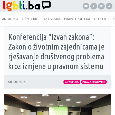
AKTUELNO
LIČNE PRIČE
AKTIVIZAM
PRAVO I POLITIKA
LIFESTYLE
K
Konferencija “Izvan zakona”:
Zakon o životnim zajednicama je
rješavanje društvenog problema
kroz izmjene u pravnom sistemu
08. 06. 2015
AKTUELNO
PRAVO I POLITIKA