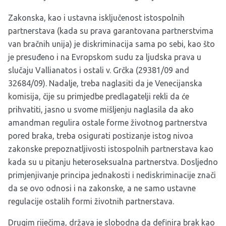
Zakonska, kao i ustavna isključenost istospolnih
partnerstava (kada su prava garantovana partnerstvima
van bračnih unija) je diskriminacija sama po sebi, kao što
je presuđeno i na Evropskom sudu za ljudska prava u
slučaju Vallianatos i ostali v. Grčka (29381/09 and
32684/09). Nadalje, treba naglasiti da je Venecijanska
komisija, čije su primjedbe predlagatelji rekli da će
prihvatiti, jasno u svome mišljenju naglasila da ako
amandman regulira ostale forme životnog partnerstva
pored braka, treba osigurati postizanje istog nivoa
zakonske prepoznatljivosti istospolnih partnerstava kao
kada su u pitanju heteroseksualna partnerstva. Dosljedno
primjenjivanje principa jednakosti i nediskriminacije znači
da se ovo odnosi i na zakonske, a ne samo ustavne
regulacije ostalih formi životnih partnerstava.
Drugim riječima, država je slobodna da definira brak kao