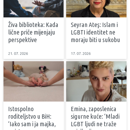
Živa biblioteka: Kada
Seyran Ateş: Islam i
lične priče mijenjaju
LGBTI identitet ne
perspektive
moraju biti u sukobu
21. 07. 2026
17. 07. 2026
Istospolno
Emina, zaposlenica
roditeljstvo u BiH:
sigurne kuće: ‘Mladi
‘Iako sam i ja majka,
LGBT ljudi ne traže