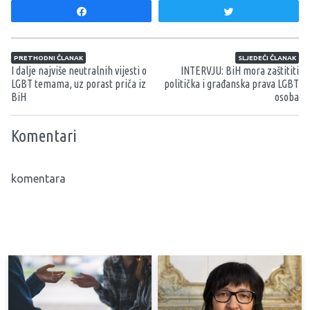
Share
Tweet
Navigacija članaka
PRETHODNI ČLANAK
SLJEDEĆI ČLANAK
I dalje najviše neutralnih vijesti o
INTERVJU: BiH mora zaštititi
LGBT temama, uz porast priča iz
politička i građanska prava LGBT
BiH
osoba
Komentari
komentara