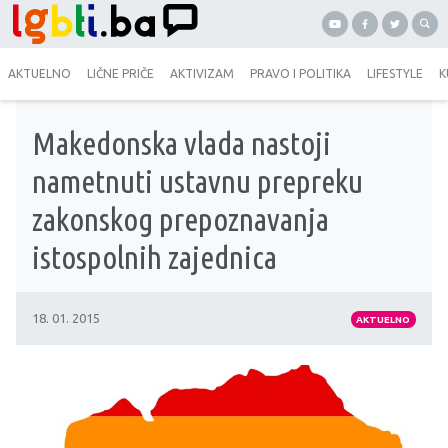
AKTUELNO
LIČNE PRIČE
AKTIVIZAM
PRAVO I POLITIKA
LIFESTYLE
K
Makedonska vlada nastoji
nametnuti ustavnu prepreku
zakonskog prepoznavanja
istospolnih zajednica
18. 01. 2015
AKTUELNO