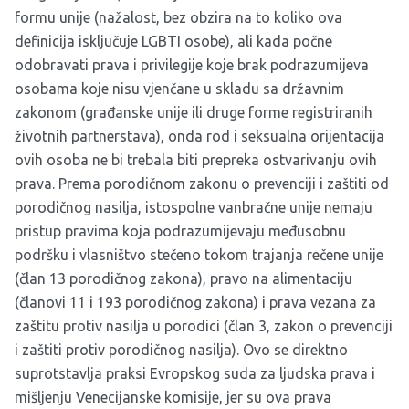
formu unije (nažalost, bez obzira na to koliko ova
definicija isključuje LGBTI osobe), ali kada počne
odobravati prava i privilegije koje brak podrazumijeva
osobama koje nisu vjenčane u skladu sa državnim
zakonom (građanske unije ili druge forme registriranih
životnih partnerstava), onda rod i seksualna orijentacija
ovih osoba ne bi trebala biti prepreka ostvarivanju ovih
prava. Prema porodičnom zakonu o prevenciji i zaštiti od
porodičnog nasilja, istospolne vanbračne unije nemaju
pristup pravima koja podrazumijevaju međusobnu
podršku i vlasništvo stečeno tokom trajanja rečene unije
(član 13 porodičnog zakona), pravo na alimentaciju
(članovi 11 i 193 porodičnog zakona) i prava vezana za
zaštitu protiv nasilja u porodici (član 3, zakon o prevenciji
i zaštiti protiv porodičnog nasilja). Ovo se direktno
suprotstavlja praksi Evropskog suda za ljudska prava i
mišljenju Venecijanske komisije, jer su ova prava