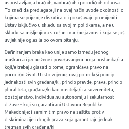
uspostavljanja bračnih, vanbračnih i porodičnih odnosa.
To znači da predlagatelji na ovaj način uvode okolnosti o
kojima se prije nije diskutiralo i pokušavaju promijeniti
Ustav isključivo u skladu sa svojim politikama, a ne u
skladu sa mišljenjima stručne i naučne javnosti koja se još
uvijek nije oglasila po ovom pitanju.
Definiranjem braka kao unije samo između jednog
muškarca i jedne žene i povećavanjem broja poslanika/ca
koji/e trebaju glasati o tome, ograničava pravo na
porodični život. U isto vrijeme, ovaj potez krši princip
jednakosti svih građana/ki, princip pravde, prava, princip
pluraliteta, građana/ki kao nositelja/ica suvereniteta,
dostojanstvo, individualnu autonomiju i sekularnost
države – koji su garantirani Ustavom Republike
Makedonije; i samim tim pravo na zaštitu protiv
diskriminacije i drugih prava koja garantiraju jednak
tretman svih građana/ki.