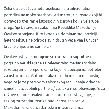
Želja da se sačuva heteroseksualna tradicionalna
porodica ne može predstavljati materijalni osnov koji bi
opravdao tretiranje istospolnih parova koji žive skupa
drugačije Ustavom i zakonima Republike Makedonije.
Ovakve promjene štite i vode ka dominantnoj poziciji
heteroseksualne prirode svih drugih veza van i unutar
bračne unije, a ne sam brak.
Ovakve ustavne promjene su radikalno suprotne i
potpuno neusklađene sa relevantnim međunarodnim
rezolucijama i preporukama koje ne upućuju na potrebu
za ustavnom zaštitom braka u tradicionalnom smislu,
nego prije za potrebom zakonskog regulisanja odnosa
između istospolnih partnera/ica. Iako nisu obavezujuće za
države članice, ovakvo radikalno suprotstavljanje je
razlog za zabrinutost za budućnost aspiracija
Makedonije ka euroatlantskim integracijama.