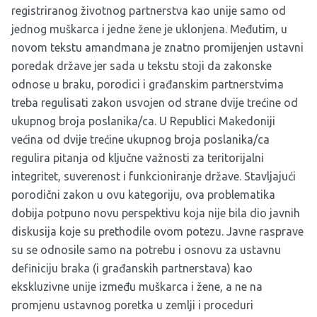
registriranog životnog partnerstva kao unije samo od
jednog muškarca i jedne žene je uklonjena. Međutim, u
novom tekstu amandmana je znatno promijenjen ustavni
poredak države jer sada u tekstu stoji da zakonske
odnose u braku, porodici i građanskim partnerstvima
treba regulisati zakon usvojen od strane dvije trećine od
ukupnog broja poslanika/ca. U Republici Makedoniji
većina od dvije trećine ukupnog broja poslanika/ca
regulira pitanja od ključne važnosti za teritorijalni
integritet, suverenost i funkcioniranje države. Stavljajući
porodični zakon u ovu kategoriju, ova problematika
dobija potpuno novu perspektivu koja nije bila dio javnih
diskusija koje su prethodile ovom potezu. Javne rasprave
su se odnosile samo na potrebu i osnovu za ustavnu
definiciju braka (i građanskih partnerstava) kao
ekskluzivne unije između muškarca i žene, a ne na
promjenu ustavnog poretka u zemlji i proceduri