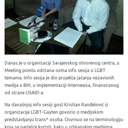
Danas je u organizaciji Sarajevskog otvorenog centra, u
Meeting pointu održana osma info sesija o LGBT
temama. Info sesija je dio projekta jačanja nezavisnih
medija u BiH, u implementaciji Internewsa, finansiranog
od strane USAID-a.
Na današnjoj info sesiji gost Kristian Ranđelović iz
organizacije LGBT-Gayten govorio o medijskom
predstavljanju trans* osoba. Osvrnuo se na terminologiju
koja se najčešće koristi, kako u srbijanskim medijima,