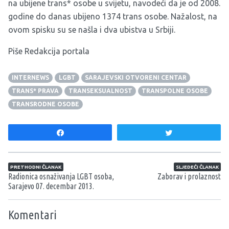
na ubijene trans* osobe u svijetu, navodeći da je od 2008.
godine do danas ubijeno 1374 trans osobe. Nažalost, na
ovom spisku su se našla i dva ubistva u Srbiji.
Piše Redakcija portala
INTERNEWS
LGBT
SARAJEVSKI OTVORENI CENTAR
TRANS* PRAVA
TRANSEKSUALNOST
TRANSPOLNE OSOBE
TRANSRODNE OSOBE
Share
Tweet
Navigacija članaka
PRETHODNI ČLANAK
SLJEDEĆI ČLANAK
Radionica osnaživanja LGBT osoba,
Zaborav i prolaznost
Sarajevo 07. decembar 2013.
Komentari