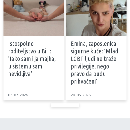
Istospolno
Emina, zaposlenica
roditeljstvo u BiH:
sigurne kuće: ‘Mladi
‘Iako sam i ja majka,
LGBT ljudi ne traže
u sistemu sam
privilegije, nego
nevidljiva’
pravo da budu
prihvaćeni’
02. 07. 2026
28. 06. 2026