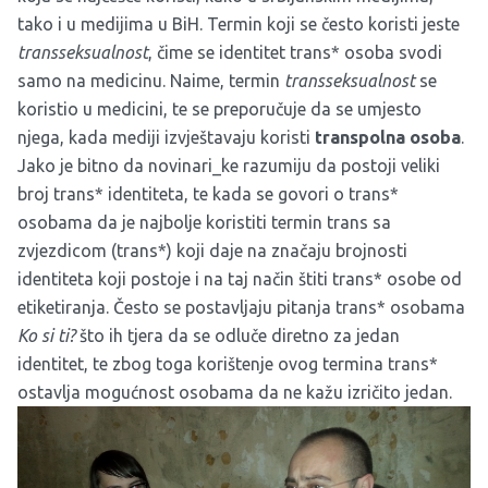
tako i u medijima u BiH. Termin koji se često koristi jeste
transseksualnost
, čime se identitet trans* osoba svodi
samo na medicinu. Naime, termin
transseksualnost
se
koristio u medicini, te se preporučuje da se umjesto
njega, kada mediji izvještavaju koristi
transpolna osoba
.
Jako je bitno da novinari_ke razumiju da postoji veliki
broj trans* identiteta, te kada se govori o trans*
osobama da je najbolje koristiti termin trans sa
zvjezdicom (trans*) koji daje na značaju brojnosti
identiteta koji postoje i na taj način štiti trans* osobe od
etiketiranja. Često se postavljaju pitanja trans* osobama
Ko si ti?
što ih tjera da se odluče diretno za jedan
identitet, te zbog toga korištenje ovog termina trans*
ostavlja mogućnost osobama da ne kažu izričito jedan.