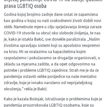
prava LGBTIQ osoba
Godina kojoj brojimo zadnje dane ostat će zapamćena
kao godina u kojoj su naši svakodnevni životi dobili novi
oblik. Nametnute mjere u cilju sprječavanja širenja zaraze
COVID-19 stvorile su obruč oko slobode življenja, te nas
je, kako je istakla Bakić, sve donekle paralizirala. „Našim
životima upravljaju sistemi koji su apsolutno nespremni
na krizu. Mi se snalazimo sa kapacitetima kojim
raspolažemo i pokušavamo se drugačije organizovati, u
skladu sa mjerama zaštite, a da opet odgovorimo na
potrebe i probleme LGBTIQ zajednice. Strah me je da će
pandemija ostaviti velike posljedice na naše mentalno
zdravlje, koje je ionako narušeno od neprijateljskog
okruženja,“ rekla je Bakić.
Kako je kazala Bošnjak, istraživanje o problemima koje je
pandemija prouzrokovala LGBTIQ osobama, koje su