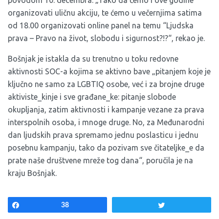
povodom 10. decembra. „Tako da ćemo i ove godine
organizovati uličnu akciju, te ćemo u večernjima satima
od 18.00 organizovati online panel na temu “Ljudska
prava – Pravo na život, slobodu i sigurnost?!?“, rekao je.
Bošnjak je istakla da su trenutno u toku redovne
aktivnosti SOC-a kojima se aktivno bave „pitanjem koje je
ključno ne samo za LGBTIQ osobe, već i za brojne druge
aktiviste_kinje i sve građane_ke: pitanje slobode
okupljanja, zatim aktivnosti i kampanje vezane za prava
interspolnih osoba, i mnoge druge. No, za Međunarodni
dan ljudskih prava spremamo jednu poslasticu i jednu
posebnu kampanju, tako da pozivam sve čitateljke_e da
prate naše društvene mreže tog dana“, poručila je na
kraju Bošnjak.
Share
38
Tweet