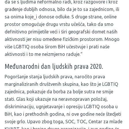
da se s ljudima neformalno radi, kroz razgovore i kroz
građenje dubljih odnosa, bilo da je to sa zajednicom, ili
sa onima koje_i donose odluke. S druge strane, online
prostor omogućuje drugu vrstu učešća, tako da smo
definitivno primijetile veći i širi geografski domet naših
aktivnosti jer nisu omeđene fizičkim prostorom. Mnogo
više LGBTIQ osoba širom BiH učestvuje i prati naše
aktivnosti i to me neizmjerno raduje.“
Međunarodni dan ljudskih prava 2020.
Pogoršanje stanja ljudskih prava, naročito prava
marginaliziranih društvenih skupina, kao što je LGBTIQ
zajednica, pokazuje da borba za bolje sutra ne smije
stati. Glas koji ukazuje na neravnopravan položaj,
diskriminaciju, ugnjetavanje i opresiju LGBTIQ osoba u
BiH, kao i prethodnih godina, ni ove godine neće štedjeti
svoje grlo. Upavo zbog toga, SOC, TOC, Centar za mlade