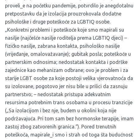
proveli_e na početku pandemije, potvrdilo je anegdotalnu
pretpostavku da je izolacija prouzrokovala dodatne
psihološke i druge poteškoće za LGBTIQ osobe.
„Konkretni problemi i poteškoće koje smo mapirali su
nasilje (najčešće nasilje roditelja prema LGBTIQ djeci) –
fizičko nasilje, zabrana kontakta, psihološko nasilje
(vrijeđanje, omalovažavanje); gubitak posla; poteškoće u
partnerskim odnosima; nedostatak kontakta i podrške
zajednice kao mehanizam odbrane; ovo je problem i za
starije LGBT osobe za koje postoji velika vjerovatnoća da
su izolovane, pogotovo jer nisu bile u prilici da zasnuju
partnerstvo; – nedostatak pristupa adekvatnim
resursima potrebnim trans osobama u procesu tranzicije
(„Sa izolacijom i bez nje, budem u okolini koja nije
podržavajuća. Pri tom sam bez hormonske terapije, imam
zastoj zbog zatvorenih granica.“). Pored trenutnih
poteškoća, mapirale_i smo i strah od toga šta budućnost