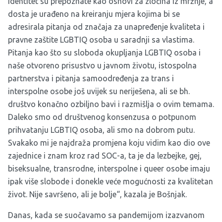
identitet su prepoznate kao osnovi za zločina iz mržnje, a
dosta je urađeno na kreiranju mjera kojima bi se
adresirala pitanja od značaja za unapređenje kvaliteta i
pravne zaštite LGBTIQ osoba u saradnji sa vlastima.
Pitanja kao što su sloboda okupljanja LGBTIQ osoba i
naše otvoreno prisustvo u javnom životu, istospolna
partnerstva i pitanja samoodređenja za trans i
interspolne osobe još uvijek su neriješena, ali se bh.
društvo konačno ozbiljno bavi i razmišlja o ovim temama.
Daleko smo od društvenog konsenzusa o potpunom
prihvatanju LGBTIQ osoba, ali smo na dobrom putu.
Svakako mi je najdraža promjena koju vidim kao dio ove
zajednice i znam kroz rad SOC-a, ta je da lezbejke, gej,
biseksualne, transrodne, interspolne i queer osobe imaju
ipak više slobode i donekle veće mogućnosti za kvalitetan
život. Nije savršeno, ali je bolje“, kazala je Bošnjak.
Danas, kada se suočavamo sa pandemijom izazvanom