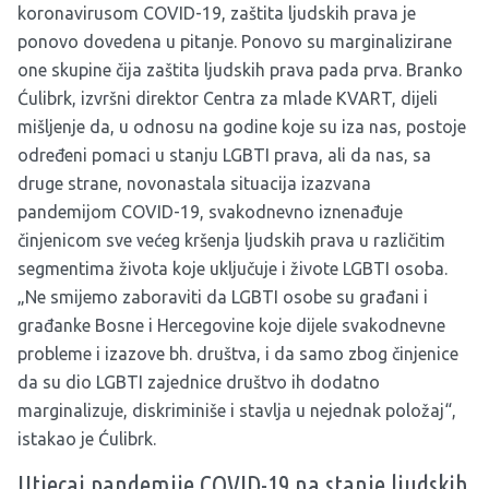
koronavirusom COVID-19, zaštita ljudskih prava je
ponovo dovedena u pitanje. Ponovo su marginalizirane
one skupine čija zaštita ljudskih prava pada prva. Branko
Ćulibrk, izvršni direktor Centra za mlade KVART, dijeli
mišljenje da, u odnosu na godine koje su iza nas, postoje
određeni pomaci u stanju LGBTI prava, ali da nas, sa
druge strane, novonastala situacija izazvana
pandemijom COVID-19, svakodnevno iznenađuje
činjenicom sve većeg kršenja ljudskih prava u različitim
segmentima života koje uključuje i živote LGBTI osoba.
„Ne smijemo zaboraviti da LGBTI osobe su građani i
građanke Bosne i Hercegovine koje dijele svakodnevne
probleme i izazove bh. društva, i da samo zbog činjenice
da su dio LGBTI zajednice društvo ih dodatno
marginalizuje, diskriminiše i stavlja u nejednak položaj“,
istakao je Ćulibrk.
Utjecaj pandemije COVID-19 na stanje ljudskih