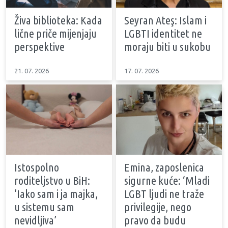
Živa biblioteka: Kada
Seyran Ateş: Islam i
lične priče mijenjaju
LGBTI identitet ne
perspektive
moraju biti u sukobu
21. 07. 2026
17. 07. 2026
Istospolno
Emina, zaposlenica
roditeljstvo u BiH:
sigurne kuće: ‘Mladi
‘Iako sam i ja majka,
LGBT ljudi ne traže
u sistemu sam
privilegije, nego
nevidljiva’
pravo da budu