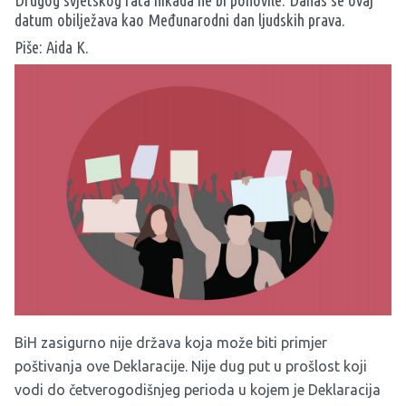
Drugog svjetskog rata nikada ne bi ponovile. Danas se ovaj
datum obilježava kao Međunarodni dan ljudskih prava.
Piše: Aida K.
BiH zasigurno nije država koja može biti primjer
poštivanja ove Deklaracije. Nije dug put u prošlost koji
vodi do četverogodišnjeg perioda u kojem je Deklaracija