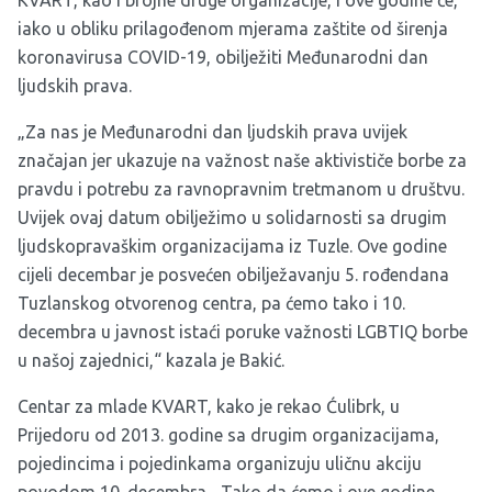
KVART, kao i brojne druge organizacije, i ove godine će,
iako u obliku prilagođenom mjerama zaštite od širenja
koronavirusa COVID-19, obilježiti Međunarodni dan
ljudskih prava.
„Za nas je Međunarodni dan ljudskih prava uvijek
značajan jer ukazuje na važnost naše aktivističe borbe za
pravdu i potrebu za ravnopravnim tretmanom u društvu.
Uvijek ovaj datum obilježimo u solidarnosti sa drugim
ljudskopravaškim organizacijama iz Tuzle. Ove godine
cijeli decembar je posvećen obilježavanju 5. rođendana
Tuzlanskog otvorenog centra, pa ćemo tako i 10.
decembra u javnost istaći poruke važnosti LGBTIQ borbe
u našoj zajednici,“ kazala je Bakić.
Centar za mlade KVART, kako je rekao Ćulibrk, u
Prijedoru od 2013. godine sa drugim organizacijama,
pojedincima i pojedinkama organizuju uličnu akciju