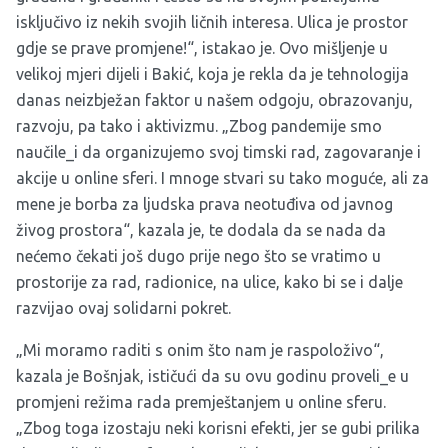
isključivo iz nekih svojih ličnih interesa. Ulica je prostor
gdje se prave promjene!“, istakao je. Ovo mišljenje u
velikoj mjeri dijeli i Bakić, koja je rekla da je tehnologija
danas neizbježan faktor u našem odgoju, obrazovanju,
razvoju, pa tako i aktivizmu. „Zbog pandemije smo
naučile_i da organizujemo svoj timski rad, zagovaranje i
akcije u online sferi. I mnoge stvari su tako moguće, ali za
mene je borba za ljudska prava neotuđiva od javnog
živog prostora“, kazala je, te dodala da se nada da
nećemo čekati još dugo prije nego što se vratimo u
prostorije za rad, radionice, na ulice, kako bi se i dalje
razvijao ovaj solidarni pokret.
„Mi moramo raditi s onim što nam je raspoloživo“,
kazala je Bošnjak, ističući da su ovu godinu proveli_e u
promjeni režima rada premještanjem u online sferu.
„Zbog toga izostaju neki korisni efekti, jer se gubi prilika