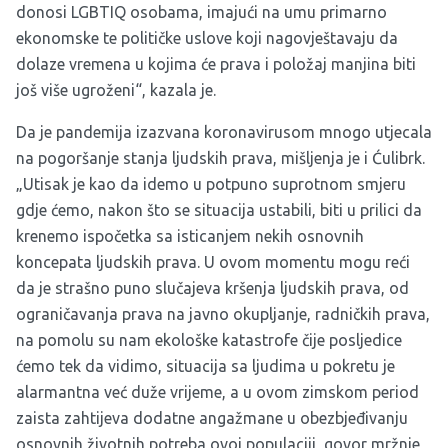
donosi LGBTIQ osobama, imajući na umu primarno
ekonomske te političke uslove koji nagovještavaju da
dolaze vremena u kojima će prava i položaj manjina biti
još više ugroženi“, kazala je.
Da je pandemija izazvana koronavirusom mnogo utjecala
na pogoršanje stanja ljudskih prava, mišljenja je i Ćulibrk.
„Utisak je kao da idemo u potpuno suprotnom smjeru
gdje ćemo, nakon što se situacija ustabili, biti u prilici da
krenemo ispočetka sa isticanjem nekih osnovnih
koncepata ljudskih prava. U ovom momentu mogu reći
da je strašno puno slučajeva kršenja ljudskih prava, od
ograničavanja prava na javno okupljanje, radničkih prava,
na pomolu su nam ekološke katastrofe čije posljedice
ćemo tek da vidimo, situacija sa ljudima u pokretu je
alarmantna već duže vrijeme, a u ovom zimskom period
zaista zahtijeva dodatne angažmane u obezbjeđivanju
osnovnih životnih potreba ovoj populaciji, govor mržnje