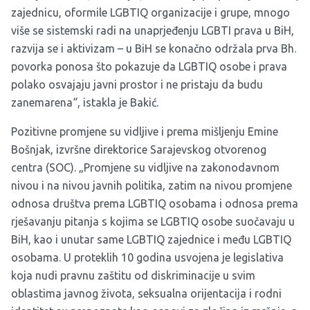
zajednicu, oformile LGBTIQ organizacije i grupe, mnogo
više se sistemski radi na unaprjeđenju LGBTI prava u BiH,
razvija se i aktivizam – u BiH se konačno održala prva Bh.
povorka ponosa što pokazuje da LGBTIQ osobe i prava
polako osvajaju javni prostor i ne pristaju da budu
zanemarena“, istakla je Bakić.
Pozitivne promjene su vidljive i prema mišljenju Emine
Bošnjak, izvršne direktorice Sarajevskog otvorenog
centra (SOC). „Promjene su vidljive na zakonodavnom
nivou i na nivou javnih politika, zatim na nivou promjene
odnosa društva prema LGBTIQ osobama i odnosa prema
rješavanju pitanja s kojima se LGBTIQ osobe suočavaju u
BiH, kao i unutar same LGBTIQ zajednice i među LGBTIQ
osobama. U proteklih 10 godina usvojena je legislativa
koja nudi pravnu zaštitu od diskriminacije u svim
oblastima javnog života, seksualna orijentacija i rodni