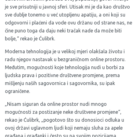
je sve prisutniji u javnoj sferi. Utisak mi je da kao društvo
sve dublje tonemo u već utopljenu apatiju, a oni koji su
odgovorni i plaćeni da vode ovu držanu od strane nas, ne
čine puno toga da daju neki tračak nade da može biti
bolje,“ rekao je Ćulibrk.
Moderna tehnologija je u velikoj mjeri olakšala životu i
radu njegov nastavak u bezgraničnom online prostoru.
Međutim, mogućnosti koje tehnologija nudi u borbi za
ljudska prava i pozitivne društvene promjene, prema
mišljenju naših sagovornica i sagovornika, su ipak
ograničene.
„Nisam siguran da online prostor nudi mnogo
mogućnosti za postizanje neke društvene promjene“,
rekao je Ćulibrk, „pogotovo što su donosioci odluka u
ovoj državi uglavnom ljudi koji nemaju sluha za apele
građana i građanki i često su na svojim pozicijama