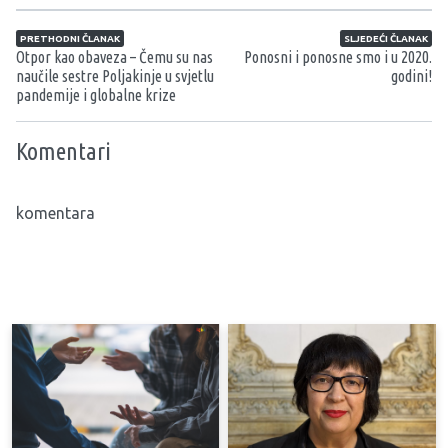
Navigacija članaka
PRETHODNI ČLANAK
SLJEDEĆI ČLANAK
Otpor kao obaveza – Čemu su nas
Ponosni i ponosne smo i u 2020.
naučile sestre Poljakinje u svjetlu
godini!
pandemije i globalne krize
Komentari
komentara