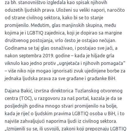
za bh. stanovništvo izgledala kao spisak njihovih
oduzetih ljudskih prava. Uloženi su veliki napori, naročito
od strane civilnog sektora, kako bi se to stanje
promijenilo. Međutim, glas manjinskih skupina, među
kojima je i LGBTIQ zajednica, koji je dopirao sa margine
društvenog postojanja, vrlo često je ostajao nečujan.
Godinama se taj glas osnaživao, i postajao sve jači, a
nakon septembra 2019. godine – kada je hiljade grla
viknulo kao jedno protiv „ugnjetača i njihovih pomagača“
– više niko nije mogao ignorisati zvuk ujedinjene borbe za
jednaka ljudska prava za sve građane i građanke BiH.
Dajana Bakić, izvršna direktorica Tuzlanskog otvorenog
centra (TOC), u razgovoru za naš portal, kazala je da se
posljednjih godina mnogo stvari promijenilo na bolje,
kada je riječ o ljudskim pravima LGBTIQ osoba u BiH, i to
najviše zahvaljujući naporima ljudi iz civilnog sektora.
„Izmijenili su se, ili usvojili, zakoni koji prepoznaju LGBTIQ