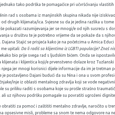
i jednako tako podrška te pomagačice pri učvršćivanju vlastitih 
inin rad s osobama iz manjinskih skupina nikada nije iziskivao
 od drugih klijenata/ica. Svjesne su da je jedina razlika u tom
še pokazati razumijevanja jer se mnogi/e od njih susreću s do
vanja u društvu te je potrebno vrijeme da se pokaže da s njiho
. Dajana Stajić se prisjeća kako je na početcima u Amica Educi
 me upitali:
Da li radiš sa klijentima iz LGBTI populacije?
Znaš nis
nekako bio prije svega rad s ljudskim bićem. Onda se ispostavilo
klijenata i klijentica koji/e prvenstveno dolaze kroz Tuzlanski o
njega jer mnogi korisnici dijele informacije da im je tretman 
je je postavljeno Dajani budući da su Nina i ona u svom profe
učnjake/inje iz oblasti mentalnog zdravlja koji se vode negati
ale su priliku raditi s osobama koje su prošle strašno traumati
, ali uz njihovu podršku pomagale su povratiti ugroženi dignite
 obratiti za pomoć i zaštititi mentalno zdravlje, naročito u t
ma opsesivne misli, probleme sa snom te nema odgovore na neka