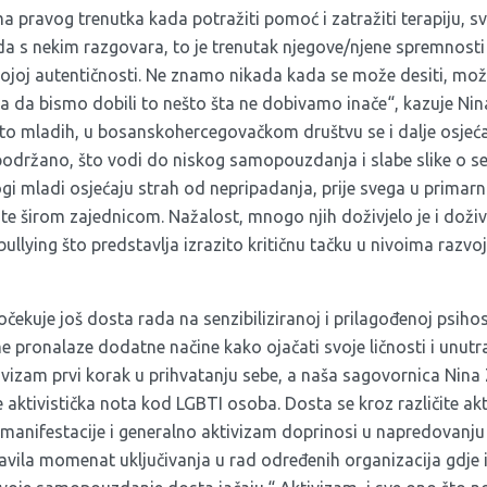
a pravog trenutka kada potražiti pomoć i zatražiti terapiju, sv
da s nekim razgovara, to je trenutak njegove/njene spremnosti 
svojoj autentičnosti. Ne znamo nikada kada se može desiti, m
a da bismo dobili to nešto šta ne dobivamo inače“, kazuje Nina
to mladih, u bosanskohercegovačkom društvu se i dalje osjeća
podržano, što vodi do niskog samopouzdanja i slabe slike o s
 mladi osjećaju strah od nepripadanja, prije svega u primarn
e širom zajednicom. Nažalost, mnogo njih doživjelo je i doživ
bullying što predstavlja izrazito kritičnu tačku u nivoima razvo
ekuje još dosta rada na senzibiliziranoj i prilagođenoj psihos
pronalaze dodatne načine kako ojačati svoje ličnosti i unutra
ivizam prvi korak u prihvatanju sebe, a naša sagovornica Nina
 aktivistička nota kod LGBTI osoba. Dosta se kroz različite akt
 manifestacije i generalno aktivizam doprinosi u napredovanju
stavila momenat uključivanja u rad određenih organizacija gdj