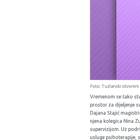
Foto: Tuzlanski otvoreni
Vremenom se tako stvo
prostor za dijeljenje 
Dajana Stajić magistri
njena kolegica Nina Z
supervizijom. Uz podr
usluge psihoterapije, 