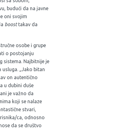
osi sa sobom,
vu, budući da na javne
se oni svojim
 da
boost
takav da
 stručne osobe i grupe
ati o postojanju
 sistema. Najbitnije je
h usluga. „Jako bitan
akav on autentično
ća u dubini duše
jani je važno da
nima koji se nalaze
ntastične stvari,
orisnika/ca, odnosno
rinose da se društvo