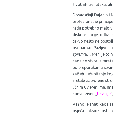
životnih trenutaka, al
Dosadašnji Dajanin i N
profesionalne principe
radu potrebno malo vi
diskriminacije, odbaci
takvo nešto ne postoji
osobama: „Pažljivo su
spremni…
Meni je to 
sada se stvorila mreža 
po preporukama izvan 
začuđujuće pitanje ko
sretale zatvorene str
ličnim uvjerenjima. Im
konverzivne „
terapije
“
Važno je znati kada se
osjeća anksioznost, i