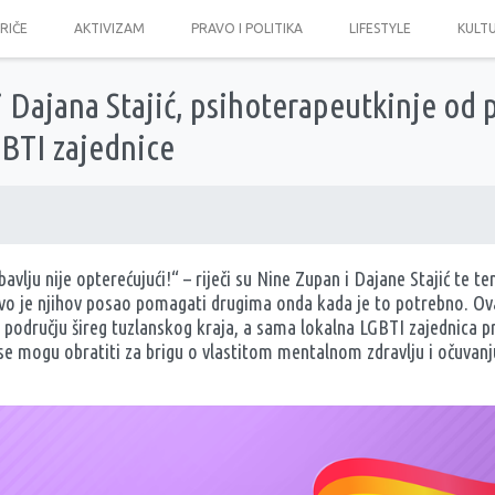
PRIČE
AKTIVIZAM
PRAVO I POLITIKA
LIFESTYLE
KULT
 Dajana Stajić, psihoterapeutkinje od 
GBTI zajednice
bavlju nije opterećujući!“ – riječi su Nine Zupan i Dajane Stajić te t
vo je njihov posao pomagati drugima onda kada je to potrebno. Ova
odručju šireg tuzlanskog kraja, a sama lokalna LGBTI zajednica pr
se mogu obratiti za brigu o vlastitom mentalnom zdravlju i očuvan