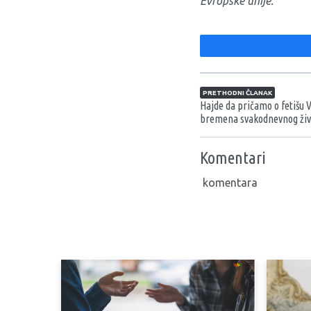
Evropske unije.
Navigacija član
PRETHODNI ČLANAK
Hajde da pričamo o fetišu V
bremena svakodnevnog živ
Komentari
komentara