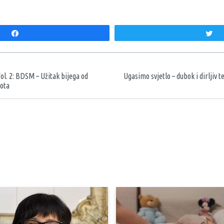
Share
T
aka
ol. 2: BDSM – Užitak bijega od
Ugasimo svjetlo – dubok i dirljiv 
ota