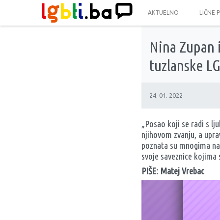
AKTUELNO
LIČNE 
Nina Zupan i
tuzlanske L
24. 01. 2022
„Posao koji se radi s lju
njihovom zvanju, a upra
poznata su mnogima na p
svoje saveznice kojima 
PIŠE: Matej Vrebac