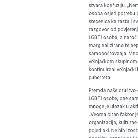
stvara konfuziju. „Nem
osoba osjeti potrebu 
stepenica ka rastu i 
razgovor od povjerenj
LGBTI osoba, a naroči
marginalizirano te ne
samopoštovanja. Mnogi
vršnjačkom skupinom t
kontinuirani vršnjački 
puberteta.
Premda naše društvo oč
LGBTI osobe, one same 
mnoge je ulazak u akt
„Veoma bitan faktor je
organizacija, kulturne
pojedinki. Ne bih izo