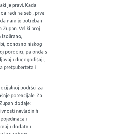
aki je pravi. Kada
da radi na sebi, prva
ožda nam je potreban
 Zupan. Veliki broj
 izolirano,
ebi, odnosno niskog
oj porodici, pa onda s
ljavaju dugogodišnji,
ja pretpuberteta i
ocijalnoj podršci za
šnje potencijale. Za
 Zupan dodaje:
ivnosti nevladinih
 pojedinaca i
e imaju dodatnu