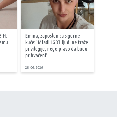
BiH:
Emina, zaposlenica sigurne
stemu
kuće: ‘Mladi LGBT ljudi ne traže
privilegije, nego pravo da budu
prihvaćeni’
28. 06. 2026