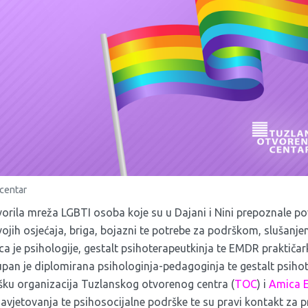
 centar
rila mreža LGBTI osoba koje su u Dajani i Nini prepoznale pov
svojih osjećaja, briga, bojazni te potrebe za podrškom, slušanj
ca je psihologije, gestalt psihoterapeutkinja te EMDR praktiča
upan je diplomirana psihologinja-pedagoginja te gestalt psiho
šku organizacija Tuzlanskog otvorenog centra (
TOC
) i
Amica 
savjetovanja te psihosocijalne podrške te su pravi kontakt za 