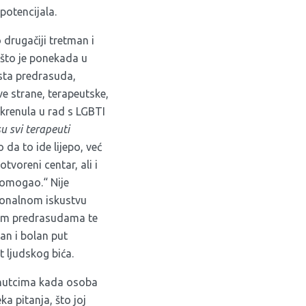
potencijala.
 drugačiji tretman i
e što je ponekada u
sta predrasuda,
ve strane, terapeutske,
 krenula u rad s LGBTI
u svi terapeuti
 da to ide lijepo, već
tvoreni centar, ali i
pomogao.“ Nije
sionalnom iskustvu
vnim predrasudama te
čan i bolan put
t ljudskog bića.
renutcima kada osoba
 pitanja, što joj