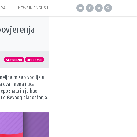
URA
NEWS IN ENGLISH
povjerenja
AKTUELNO
LIFESTYLE
emeljna misao vodilja u
 dva imena i lica
epoznala ih je kao
ju duševnog blagostanja.