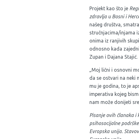
Projekt kao što je
Regi
zdravlja u Bosni i Her
našeg društva, smatraju
stručnjacima/injama iz
onima iz ranjivih skup
odnosno kada zajednic
Zupan i Dajana Stajić.
„Moj lični i osnovni m
da se ostvari na neki 
mu je godina, to je ap
imperativa kojeg bismo
nam može donijeti sretn
Pisanje ovih članaka i
psihosocijalne podrške
Evropska unija. Stavov