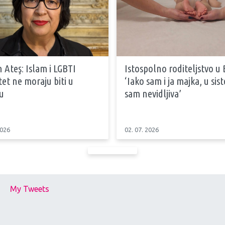
 Ateş: Islam i LGBTI
Istospolno roditeljstvo u 
tet ne moraju biti u
‘Iako sam i ja majka, u si
u
sam nevidljiva’
2026
02. 07. 2026
My Tweets