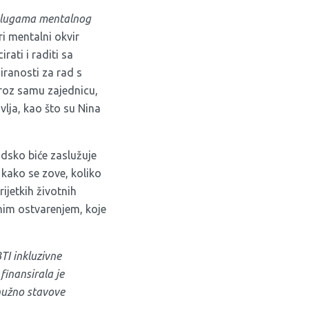
 uslugama mentalnog
ri mentalni okvir
rati i raditi sa
iranosti za rad s
 kroz samu zajednicu,
lja, kao što su Nina
judsko biće zaslužuje
 kako se zove, koliko
ijetkih životnih
čnim ostvarenjem, koje
TI inkluzivne
finansirala je
 nužno stavove