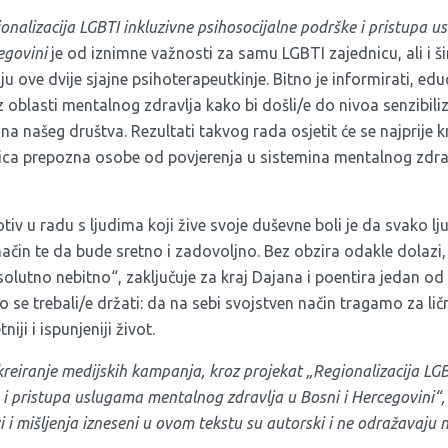
onalizacija LGBTI inkluzivne psihosocijalne podrške i pristupa
cegovini
je od iznimne važnosti za samu LGBTI zajednicu, ali i ši
 ove dvije sjajne psihoterapeutkinje. Bitno je informirati, educi
 oblasti mentalnog zdravlja kako bi došli/e do nivoa senzibiliz
ina našeg društva. Rezultati takvog rada osjetit će se najprije
a prepozna osobe od povjerenja u sistemina mentalnog zdrav
otiv u radu s ljudima koji žive svoje duševne boli je da svako l
način te da bude sretno i zadovoljno. Bez obzira odakle dolazi,
solutno nebitno“, zaključuje za kraj Dajana i poentira jedan od r
 se trebali/e držati: da na sebi svojstven način tragamo za li
iji i ispunjeniji život.
 kreiranje medijskih kampanja,
kroz projekat „Regionalizacija LGB
 i pristupa uslugama mentalnog zdravlja u Bosni i Hercegovini“, 
i i mišljenja izneseni u ovom tekstu su autorski i ne odražavaju