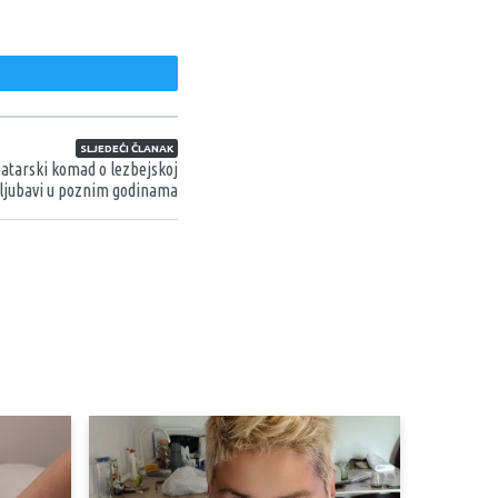
weet
SLJEDEĆI ČLANAK
teatarski komad o lezbejskoj
ljubavi u poznim godinama