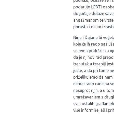
podršku, osnaže se i 
podaruje LGBTI osobam
događaje dolaze savezn
angažmanom te vrste na
porastu i da im izrast
Nina i Dajana bi voljel
koje će ih rado sasluš
sistema podrške za nji
da je njihov rad prepo
trenutak u terapiji je
jeste, a da pri tome n
priželjkujemo da nam se
neprestano rade na se
nasuprot njih, a u tom
umrežavanjem s drugim
svih ostalih građana/k
više informiše, ali i p