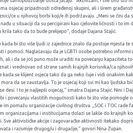
svoje samopouzdanje dosta jačaju.“ Aktivizam, i sve ono što n
a osjećaj pripadnosti određenoj skupini, ali i širem građanst
ici/ce u njihovoj borbi koji/e ih podržavaju. „Meni se čini da 
đu u situaciji da su percipirani kao cjelovite ličnosti i to im
u krila tako da to bude prelijepo“, dodaje Dajana Stajić.
e kada bi što više ljudi iz zajednice znalo da postoje mjesta te
ati i pomoći. Naglašavaju da je LGBTI osobe potrebno informir
h, ali i da se još puno može uraditi na povećanju kapaciteta tog
znat i vrednovan od strane samih krajnjih korisnika/ca njihovi
ste kada se klijent osjeća tako da ga neko čuje i vidi onakvim k
e mora da se zaustavlja. To je osjećaj koji svi mi kao ljudska bi
 desi. I to je najljepši osjećaj,“ smatra Dajana Stajić. Nini i Da
bi i povećanju vlastitih mogućnosti kako bi što više pomogle o
e im pomažu organizacije civilnog društva. „SOC i TOC rade fa
 organizacijama i institucijama dolazi se lakše do krajnjih k
i. Sve aktivističke akcije i zagovaračke aktivnosti itekako dop
rihvata i razumije drugog/u i drugačije,“ govori Nina Zupan.