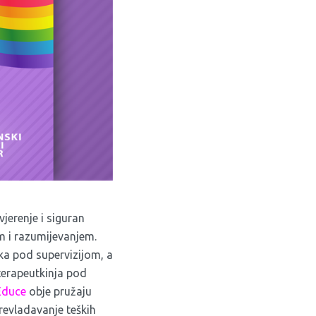
jerenje i siguran
em i razumijevanjem.
rka pod supervizijom, a
terapeutkinja pod
Educe
obje pružaju
prevladavanje teških