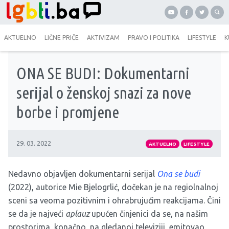
AKTUELNO
LIČNE PRIČE
AKTIVIZAM
PRAVO I POLITIKA
LIFESTYLE
K
ONA SE BUDI: Dokumentarni
serijal o ženskoj snazi za nove
borbe i promjene
29. 03. 2022
AKTUELNO
LIFESTYLE
Nedavno objavljen dokumentarni serijal
Ona se budi
(2022), autorice Mie Bjelogrlić, dočekan je na regiolnalnoj
sceni sa veoma pozitivnim i ohrabrujućim reakcijama. Čini
se da je najveći
aplauz
upućen činjenici da se, na našim
prostorima, konačno, na gledanoj televiziji, emitovao