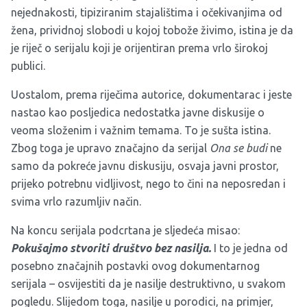
nejednakosti, tipiziranim stajalištima i očekivanjima od
žena, prividnoj slobodi u kojoj tobože živimo, istina je da
je riječ o serijalu koji je orijentiran prema vrlo širokoj
publici.
Uostalom, prema riječima autorice, dokumentarac i jeste
nastao kao posljedica nedostatka javne diskusije o
veoma složenim i važnim temama. To je sušta istina.
Zbog toga je upravo značajno da serijal
Ona se budi
ne
samo da pokreće javnu diskusiju, osvaja javni prostor,
prijeko potrebnu vidljivost, nego to čini na neposredan i
svima vrlo razumljiv način.
Na koncu serijala podcrtana je sljedeća misao:
Pokušajmo stvoriti društvo bez nasilja.
I to je jedna od
posebno značajnih postavki ovog dokumentarnog
serijala – osvijestiti da je nasilje destruktivno, u svakom
pogledu. Slijedom toga, nasilje u porodici, na primjer,