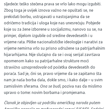
sljedeće: teško stečena prava se vrlo lako mogu izgubiti.
Zbog toga je uvijek iznova važno ne opuštati se, ne
prekidati borbu, ustrajavati u nastojanjima da se
odričemo tradicija i uloga koje nas unesrećuju. Pobjede
koje su za žene izborene u socijalizmu, nanovo su se, na
primjer, dijelom izgubile od sredine devedesetih i u
vrijeme rata. Plitke nacionalističke ideologije i narativi za
vrijeme nemirna vrlo su prisno udružene sa patrijarhalnim
hijararhijama. Nije slučajno da se i ovaj serijal završava
opomenom kako su patrijarhalne strukture moći
stravično
uznapredovale
od početka devedesetih do
poraća. Sad je, čini se, pravo vrijeme da se zapitamo šta
nam je naša borba dala, dokle smo, i kako dalje – u svim
zamislivim sferama.
Ona se budi
, poziva nas da mislimo
upravo o tome: novim borbama i promjenama.
Članak je objavljen uz podršku američkog naroda putem
Američke agencije za međunarodni razvoj (USAID). Sadržaj