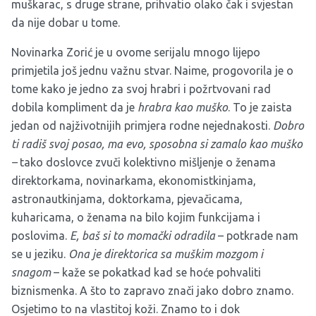
muškarac, s druge strane, prihvatio olako čak i svjestan
da nije dobar u tome.
Novinarka Zorić je u ovome serijalu mnogo lijepo
primjetila još jednu važnu stvar. Naime, progovorila je o
tome kako je jedno za svoj hrabri i požrtvovani rad
dobila kompliment da je
hrabra kao muško
. To je zaista
jedan od najživotnijih primjera rodne nejednakosti.
Dobro
ti radiš svoj posao, ma evo, sposobna si zamalo kao muško
–
tako doslovce zvuči kolektivno mišljenje o ženama
direktorkama, novinarkama, ekonomistkinjama,
astronautkinjama, doktorkama, pjevačicama,
kuharicama, o ženama na bilo kojim funkcijama i
poslovima.
E, baš si to momački odradila
– potkrade nam
se u jeziku.
Ona je direktorica sa muškim mozgom i
snagom
– kaže se pokatkad kad se hoće pohvaliti
biznismenka. A što to zapravo znači jako dobro znamo.
Osjetimo to na vlastitoj koži. Znamo to i dok