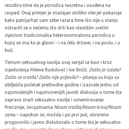
rezultira time da je porodica nesretna i osuđena na
raspad. Ovaj primjer je značajan utoliko više jer pokazuje
kako patrijarhat sam sebe razara time što nije u stanju
ostvariti se u nečemu što drži kao vlastitim
svetim
mjestom
: tradicionalna heteronormativna porodica u
kojoj se zna ko je glavni – i na čelu države, i na poslu, i u
kući.
Temom seksualnog nasilja ovaj serijal se bavi i kroz
svjedočenja Milene Radulović i Ive Ilinčić.
Zašto je ćutala?
Zašto se vratila? Zašto nije prijavila?
– pitanja su koja su
obilježila početak prethodne godine i izazvale jednu od
najsmislenijih i najotvorenijih javnih diskusija o tome šta
zapravo znači seksualno nasilje i uznemiravanje.
Preciznije, inicijativama
Nisam tražila/Nisam kriva/Nisam
sam
a – napokon se, možda i po prvi put, otvoreno
progovorilo i javno diskutovalo o tome šta je seksualno