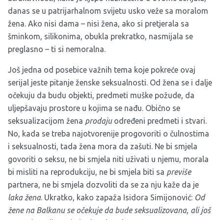
danas se u patrijarhalnom svijetu usko veže sa moralom
žena. Ako nisi dama – nisi žena, ako si pretjerala sa
šminkom, silikonima, obukla prekratko, nasmijala se
preglasno – ti si nemoralna.
Još jedna od posebice važnih tema koje pokreće ovaj
serijal jeste pitanje ženske seksualnosti. Od žena se i dalje
očekuju da budu objekti, predmeti muške požude, da
uljepšavaju prostore u kojima se nađu. Obično se
seksualizacijom žena
prodaju
određeni predmeti i stvari.
No, kada se treba najotvorenije progovoriti o čulnostima
i seksualnosti, tada žena mora da zašuti. Ne bi smjela
govoriti o seksu, ne bi smjela niti uživati u njemu, morala
bi misliti na reprodukciju, ne bi smjela biti sa
previše
partnera, ne bi smjela dozvoliti da se za nju kaže da je
laka
žena
. Ukratko, kako zapaža Isidora Simijonović:
Od
žene na Balkanu se očekuje da bude seksualizovana, ali još