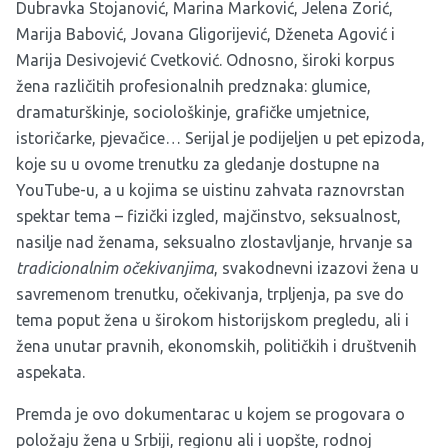
Dubravka Stojanović, Marina Marković, Jelena Zorić,
Marija Babović, Jovana Gligorijević, Dženeta Agović i
Marija Desivojević Cvetković. Odnosno, široki korpus
žena različitih profesionalnih predznaka: glumice,
dramaturškinje, sociološkinje, grafičke umjetnice,
istoričarke, pjevačice… Serijal je podijeljen u pet epizoda,
koje su u ovome trenutku za gledanje dostupne na
YouTube-u, a u kojima se uistinu zahvata raznovrstan
spektar tema – fizički izgled, majčinstvo, seksualnost,
nasilje nad ženama, seksualno zlostavljanje, hrvanje sa
tradicionalnim očekivanjima
, svakodnevni izazovi žena u
savremenom trenutku, očekivanja, trpljenja, pa sve do
tema poput žena u širokom historijskom pregledu, ali i
žena unutar pravnih, ekonomskih, političkih i društvenih
aspekata.
Premda je ovo dokumentarac u kojem se progovara o
položaju žena u Srbiji, regionu ali i uopšte, rodnoj