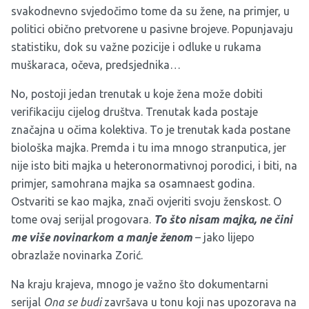
svakodnevno svjedočimo tome da su žene, na primjer, u
politici obično pretvorene u pasivne brojeve. Popunjavaju
statistiku, dok su važne pozicije i odluke u rukama
muškaraca, očeva, predsjednika…
No, postoji jedan trenutak u koje žena može dobiti
verifikaciju cijelog društva. Trenutak kada postaje
značajna u očima kolektiva. To je trenutak kada postane
biološka majka. Premda i tu ima mnogo stranputica, jer
nije isto biti majka u heteronormativnoj porodici, i biti, na
primjer, samohrana majka sa osamnaest godina.
Ostvariti se kao majka, znači ovjeriti svoju ženskost. O
tome ovaj serijal progovara.
To što nisam majka, ne čini
me više novinarkom a manje ženom
– jako lijepo
obrazlaže novinarka Zorić.
Na kraju krajeva, mnogo je važno što dokumentarni
serijal
Ona se budi
završava u tonu koji nas upozorava na