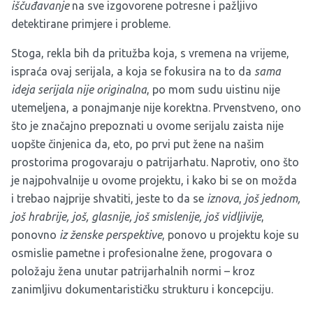
iščuđavanje
na sve izgovorene potresne i pažljivo
detektirane primjere i probleme.
Stoga, rekla bih da pritužba koja, s vremena na vrijeme,
ispraća ovaj serijala, a koja se fokusira na to da
sama
ideja serijala nije originalna
, po mom sudu uistinu nije
utemeljena, a ponajmanje nije korektna. Prvenstveno, ono
što je značajno prepoznati u ovome serijalu zaista nije
uopšte činjenica da, eto, po prvi put žene na našim
prostorima progovaraju o patrijarhatu. Naprotiv, ono što
je najpohvalnije u ovome projektu, i kako bi se on možda
i trebao najprije shvatiti, jeste to da se
iznova
,
još jednom,
još hrabrije, još, glasnije, još smislenije, još vidljivije
,
ponovno
iz ženske perspektive
, ponovo u projektu koje su
osmislie pametne i profesionalne žene, progovara o
položaju žena unutar patrijarhalnih normi – kroz
zanimljivu dokumentarističku strukturu i koncepciju.