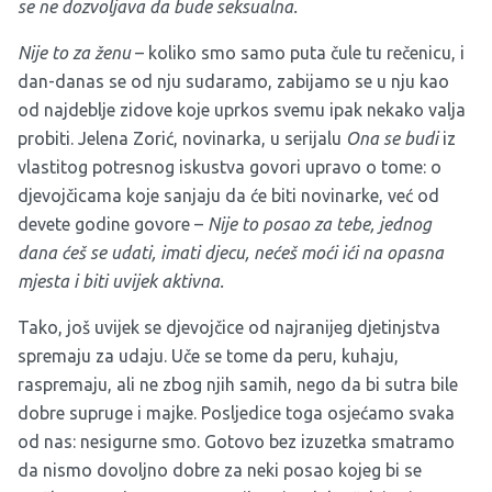
se ne dozvoljava da bude seksualna.
Nije to za ženu
– koliko smo samo puta čule tu rečenicu, i
dan-danas se od nju sudaramo, zabijamo se u nju kao
od najdeblje zidove koje uprkos svemu ipak nekako valja
probiti. Jelena Zorić, novinarka, u serijalu
Ona se budi
iz
vlastitog potresnog iskustva govori upravo o tome: o
djevojčicama koje sanjaju da će biti novinarke, već od
devete godine govore –
Nije to posao za tebe, jednog
dana ćeš se udati, imati djecu, nećeš moći ići na opasna
mjesta i biti uvijek aktivna.
Tako, još uvijek se djevojčice od najranijeg djetinjstva
spremaju za udaju. Uče se tome da peru, kuhaju,
raspremaju, ali ne zbog njih samih, nego da bi sutra bile
dobre supruge i majke. Posljedice toga osjećamo svaka
od nas: nesigurne smo. Gotovo bez izuzetka smatramo
da nismo dovoljno dobre za neki posao kojeg bi se