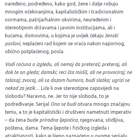
naređeno, podređeno, kako god, žene i dalje robuju
mnogim očekivanjima, kapitalističkim i tradicionalnim
normama, patrijarhalnim okvirima, neuređenim i
stereotipnim državama i javnim institucijama, ali i
kućama, domovima, u kojima je uvijek čekaju
ženski
poslovi,
neplaćeni rad kojem se vraća nakon napornog,
obično potplaćenog, posla.
Vodi računa o izgledu, ali nemoj da preteraš; preteraj, ali
dok te on gleda; damski; reci šta misliš, ali ne provociraj; ne
talasaj; zvocaj, ali sa dozom humora, budi slatka; ugrizi se
nekad za jezik…
Liče li ove stereotipne zapovijedi na
slobodu? Naravno, ne. Jer to nije sloboda, to je
podređivanje. Serijal
Ona se budi
otvara mnogo značajnu
temu, a to je kapitalistički i društveni nametnuti imperativ
– da žena bude
prirodna ljepotica
, njegovana, stidljiva,
poštena, dama. Tema ljepote i fizičkog izgleda i
atraktivnosti, kako je lijepo naznačeno u ovome serijalu,