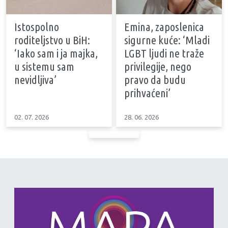
Istospolno
Emina, zaposlenica
roditeljstvo u BiH:
sigurne kuće: ‘Mladi
‘Iako sam i ja majka,
LGBT ljudi ne traže
u sistemu sam
privilegije, nego
nevidljiva’
pravo da budu
prihvaćeni’
02. 07. 2026
28. 06. 2026