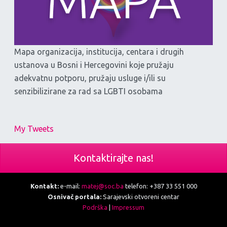
Mapa organizacija, institucija, centara i drugih
ustanova u Bosni i Hercegovini koje pružaju
adekvatnu potporu, pružaju usluge i/ili su
senzibilizirane za rad sa LGBTI osobama
My Tweets
Kontaktirajte nas!
Kontakt:
e-mail:
matej@soc.ba
telefon: +387 33 551 000
Osnivač portala:
Sarajevski otvoreni centar
Podrška
|
Impressum