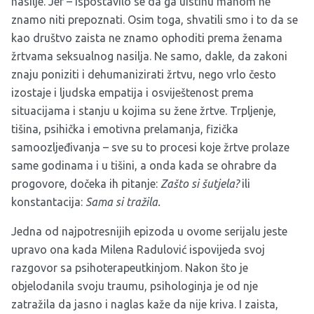
nasilje. Jer – ispostavilo se da ga uistinu mahom ne
znamo niti prepoznati. Osim toga, shvatili smo i to da se
kao društvo zaista ne znamo ophoditi prema ženama
žrtvama seksualnog nasilja. Ne samo, dakle, da zakoni
znaju poniziti i dehumanizirati žrtvu, nego vrlo često
izostaje i ljudska empatija i osviještenost prema
situacijama i stanju u kojima su žene žrtve. Trpljenje,
tišina, psihička i emotivna prelamanja, fizička
samoozljeđivanja – sve su to procesi koje žrtve prolaze
same godinama i u tišini, a onda kada se ohrabre da
progovore, dočeka ih pitanje:
Zašto si šutjela?
ili
konstantacija:
Sama si tražila.
Jedna od najpotresnijih epizoda u ovome serijalu jeste
upravo ona kada Milena Radulović ispovijeda svoj
razgovor sa psihoterapeutkinjom. Nakon što je
objelodanila svoju traumu, psihologinja je od nje
zatražila da jasno i naglas kaže da nije kriva. I zaista,