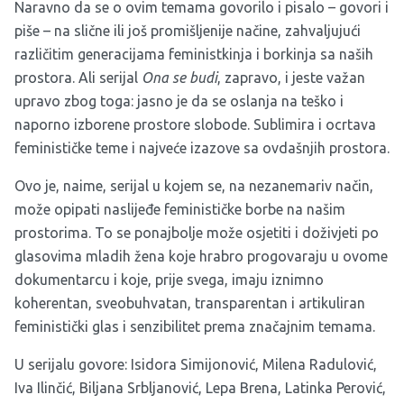
Naravno da se o ovim temama govorilo i pisalo – govori i
piše – na slične ili još promišljenije načine, zahvaljujući
različitim generacijama feministkinja i borkinja sa naših
prostora. Ali serijal
Ona se budi
, zapravo, i jeste važan
upravo zbog toga: jasno je da se oslanja na teško i
naporno izborene prostore slobode. Sublimira i ocrtava
feminističke teme i najveće izazove sa ovdašnjih prostora.
Ovo je, naime, serijal u kojem se, na nezanemariv način,
može opipati naslijeđe feminističke borbe na našim
prostorima. To se ponajbolje može osjetiti i doživjeti po
glasovima mladih žena koje hrabro progovaraju u ovome
dokumentarcu i koje, prije svega, imaju iznimno
koherentan, sveobuhvatan, transparentan i artikuliran
feministički glas i senzibilitet prema značajnim temama.
U serijalu govore: Isidora Simijonović, Milena Radulović,
Iva Ilinčić, Biljana Srbljanović, Lepa Brena, Latinka Perović,