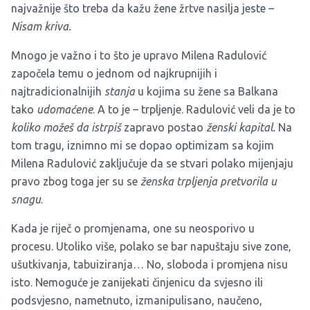
najvažnije što treba da kažu žene žrtve nasilja jeste –
Nisam kriva.
Mnogo je važno i to što je upravo Milena Radulović
započela temu o jednom od najkrupnijih i
najtradicionalnijih
stanja
u kojima su žene sa Balkana
tako
udomaćene
. A to je – trpljenje. Radulović veli da je to
koliko možeš da istrpiš
zapravo postao
ženski kapital.
Na
tom tragu, iznimno mi se dopao optimizam sa kojim
Milena Radulović zaključuje da se stvari polako mijenjaju
pravo zbog toga jer su se
ženska trpljenja pretvorila u
snagu
.
Kada je riječ o promjenama, one su neosporivo u
procesu. Utoliko više, polako se bar napuštaju sive zone,
ušutkivanja, tabuiziranja… No, sloboda i promjena nisu
isto. Nemoguće je zanijekati činjenicu da svjesno ili
podsvjesno, nametnuto, izmanipulisano, naučeno,