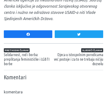
članka isključiva je odgovornost Sarajevskog otvorenog
centra i nužno ne odražava stavove USAID-a niti Vlade
Sjedinjenih Američkih Država.
Share
Tweet
Navigacija članaka
PRETHODNI ČLANAK
SLJEDEĆI ČLANAK
Solidarnost, rod i borba:
Djeca u istospolnim porodicama
preplitanja feminističke i LGBTI
već postoje i za to ne trebaju ničiju
borbe
dozvolu
Komentari
komentara