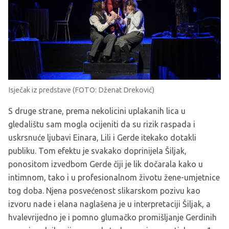
Isječak iz predstave (FOTO: Dženat Dreković)
S druge strane, prema nekolicini uplakanih lica u
gledalištu sam mogla ocijeniti da su rizik raspada i
uskrsnuće ljubavi Einara, Lili i Gerde itekako dotakli
publiku. Tom efektu je svakako doprinijela Šiljak,
ponositom izvedbom Gerde čiji je lik dočarala kako u
intimnom, tako i u profesionalnom životu žene-umjetnice
tog doba. Njena posvećenost slikarskom pozivu kao
izvoru nade i elana naglašena je u interpretaciji Šiljak, a
hvalevrijedno je i pomno glumačko promišljanje Gerdinih