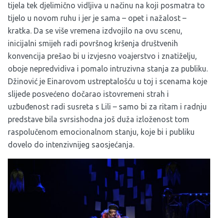
tijela tek djelimično vidljiva u načinu na koji posmatra to
tijelo u novom ruhu i jer je sama – opet i nažalost –
kratka. Da se više vremena izdvojilo na ovu scenu,
inicijalni smijeh radi površnog kršenja društvenih
konvencija prešao bi u izvjesno voajerstvo i znatiželju,
oboje nepredvidiva i pomalo intruzivna stanja za publiku.
Džinović je Einarovom ustreptalošću u toj i scenama koje
slijede posvećeno dočarao istovremeni strah i
uzbuđenost radi susreta s Lili – samo bi za ritam i radnju
predstave bila svrsishodna još duža izloženost tom
raspolučenom emocionalnom stanju, koje bi i publiku
dovelo do intenzivnijeg saosjećanja.