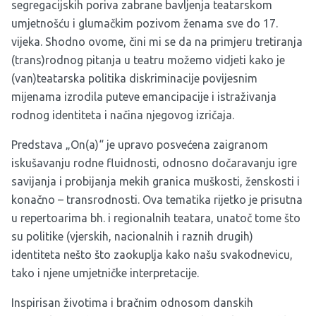
segregacijskih poriva zabrane bavljenja teatarskom
umjetnošću i glumačkim pozivom ženama sve do 17.
vijeka. Shodno ovome, čini mi se da na primjeru tretiranja
(trans)rodnog pitanja u teatru možemo vidjeti kako je
(van)teatarska politika diskriminacije povijesnim
mijenama izrodila puteve emancipacije i istraživanja
rodnog identiteta i načina njegovog izričaja.
Predstava „On(a)“ je upravo posvećena zaigranom
iskušavanju rodne fluidnosti, odnosno dočaravanju igre
savijanja i probijanja mekih granica muškosti, ženskosti i
konačno – transrodnosti. Ova tematika rijetko je prisutna
u repertoarima bh. i regionalnih teatara, unatoč tome što
su politike (vjerskih, nacionalnih i raznih drugih)
identiteta nešto što zaokuplja kako našu svakodnevicu,
tako i njene umjetničke interpretacije.
Inspirisan životima i bračnim odnosom danskih