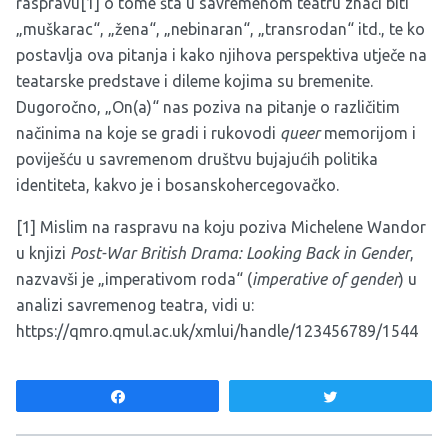
raspravu
[1]
o tome šta u savremenom teatru znači biti
„muškarac“, „žena“, „nebinaran“, „transrodan“ itd., te ko
postavlja ova pitanja i kako njihova perspektiva utječe na
teatarske predstave i dileme kojima su bremenite.
Dugoročno, „On(a)“ nas poziva na pitanje o različitim
načinima na koje se gradi i rukovodi
queer
memorijom i
poviješću u savremenom društvu bujajućih politika
identiteta, kakvo je i bosanskohercegovačko.
[1]
Mislim na raspravu na koju poziva Michelene Wandor
u knjizi
Post-War British Drama: Looking Back in Gender
,
nazvavši je „imperativom roda“ (
imperative of gender
) u
analizi savremenog teatra, vidi u:
https://qmro.qmul.ac.uk/xmlui/handle/123456789/1544
Share
Tweet