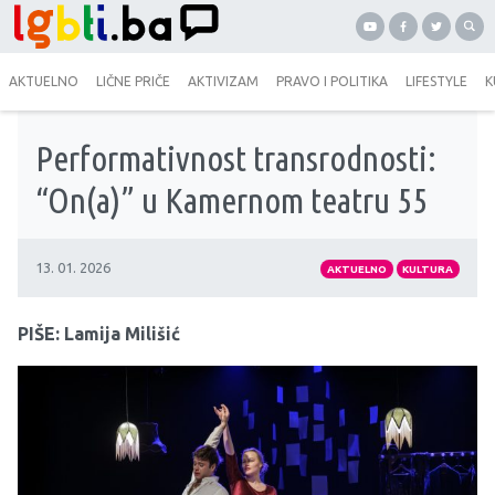
AKTUELNO
LIČNE PRIČE
AKTIVIZAM
PRAVO I POLITIKA
LIFESTYLE
K
Performativnost transrodnosti:
“On(a)” u Kamernom teatru 55
13. 01. 2026
AKTUELNO
KULTURA
PIŠE: Lamija Milišić