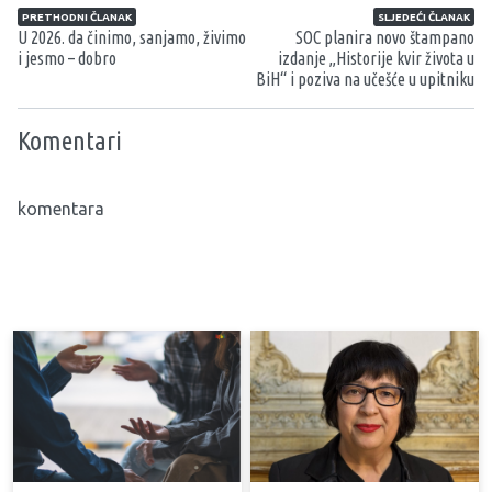
Navigacija članaka
PRETHODNI ČLANAK
SLJEDEĆI ČLANAK
U 2026. da činimo, sanjamo, živimo
SOC planira novo štampano
i jesmo – dobro
izdanje „Historije kvir života u
BiH“ i poziva na učešće u upitniku
Komentari
komentara