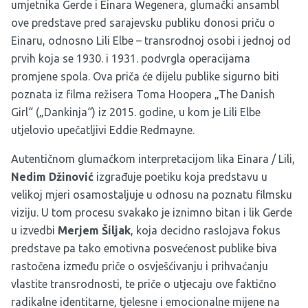
umjetnika Gerde i Einara Wegenera, glumački ansambl
ove predstave pred sarajevsku publiku donosi priču o
Einaru, odnosno Lili Elbe – transrodnoj osobi i jednoj od
prvih koja se 1930. i 1931. podvrgla operacijama
promjene spola. Ova priča će dijelu publike sigurno biti
poznata iz filma režisera Toma Hoopera „The Danish
Girl“ („Dankinja“) iz 2015. godine, u kom je Lili Elbe
utjelovio upečatljivi Eddie Redmayne.
Autentičnom glumačkom interpretacijom lika Einara / Lili,
Nedim Džinović
izgrađuje poetiku koja predstavu u
velikoj mjeri osamostaljuje u odnosu na poznatu filmsku
viziju. U tom procesu svakako je iznimno bitan i lik Gerde
u izvedbi
Merjem Šiljak
, koja decidno raslojava fokus
predstave pa tako emotivna posvećenost publike biva
rastočena između priče o osvješćivanju i prihvaćanju
vlastite transrodnosti, te priče o utjecaju ove faktično
radikalne identitarne, tjelesne i emocionalne mijene na