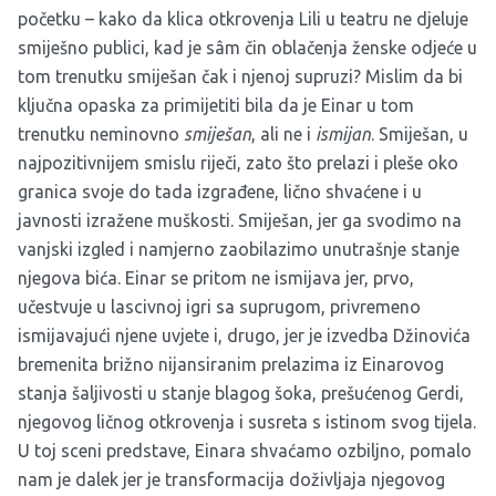
početku – kako da klica otkrovenja Lili u teatru ne djeluje
smiješno publici, kad je sâm čin oblačenja ženske odjeće u
tom trenutku smiješan čak i njenoj supruzi? Mislim da bi
ključna opaska za primijetiti bila da je Einar u tom
trenutku neminovno
smiješan
, ali ne i
ismijan
. Smiješan, u
najpozitivnijem smislu riječi, zato što prelazi i pleše oko
granica svoje do tada izgrađene, lično shvaćene i u
javnosti izražene muškosti. Smiješan, jer ga svodimo na
vanjski izgled i namjerno zaobilazimo unutrašnje stanje
njegova bića. Einar se pritom ne ismijava jer, prvo,
učestvuje u lascivnoj igri sa suprugom, privremeno
ismijavajući njene uvjete i, drugo, jer je izvedba Džinovića
bremenita brižno nijansiranim prelazima iz Einarovog
stanja šaljivosti u stanje blagog šoka, prešućenog Gerdi,
njegovog ličnog otkrovenja i susreta s istinom svog tijela.
U toj sceni predstave, Einara shvaćamo ozbiljno, pomalo
nam je dalek jer je transformacija doživljaja njegovog