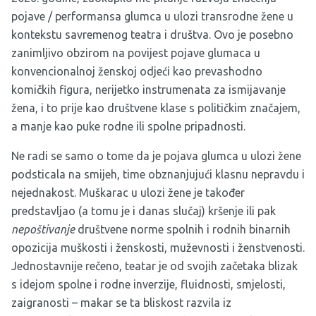
pojave / performansa glumca u ulozi transrodne žene u
kontekstu savremenog teatra i društva. Ovo je posebno
zanimljivo obzirom na povijest pojave glumaca u
konvencionalnoj ženskoj odjeći kao prevashodno
komičkih figura, nerijetko instrumenata za ismijavanje
žena, i to prije kao društvene klase s političkim značajem,
a manje kao puke rodne ili spolne pripadnosti.
Ne radi se samo o tome da je pojava glumca u ulozi žene
podsticala na smijeh, time obznanjujući klasnu nepravdu i
nejednakost. Muškarac u ulozi žene je također
predstavljao (a tomu je i danas slučaj) kršenje ili pak
nepoštivanje
društvene norme spolnih i rodnih binarnih
opozicija muškosti i ženskosti, muževnosti i ženstvenosti.
Jednostavnije rečeno, teatar je od svojih začetaka blizak
s idejom spolne i rodne inverzije, fluidnosti, smjelosti,
zaigranosti – makar se ta bliskost razvila iz