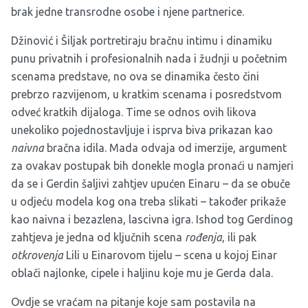
brak jedne transrodne osobe i njene partnerice.
Džinović i Šiljak portretiraju bračnu intimu i dinamiku
punu privatnih i profesionalnih nada i žudnji u početnim
scenama predstave, no ova se dinamika često čini
prebrzo razvijenom, u kratkim scenama i posredstvom
odveć kratkih dijaloga. Time se odnos ovih likova
unekoliko pojednostavljuje i isprva biva prikazan kao
naivna
bračna idila. Mada odvaja od imerzije, argument
za ovakav postupak bih donekle mogla pronaći u namjeri
da se i Gerdin šaljivi zahtjev upućen Einaru – da se obuče
u odjeću modela kog ona treba slikati – također prikaže
kao naivna i bezazlena, lascivna igra. Ishod tog Gerdinog
zahtjeva je jedna od ključnih scena
rođenja
, ili pak
otkrovenja
Lili u Einarovom tijelu – scena u kojoj Einar
oblači najlonke, cipele i haljinu koje mu je Gerda dala.
Ovdje se vraćam na pitanje koje sam postavila na