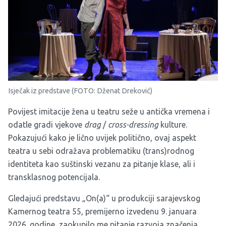
Isječak iz predstave (FOTO: Dženat Dreković)
Povijest imitacije žena u teatru seže u antička vremena i
odatle gradi vjekove
drag
/
cross-dressing
kulture.
Pokazujući kako je lično uvijek politično, ovaj aspekt
teatra u sebi odražava problematiku (trans)rodnog
identiteta kao suštinski vezanu za pitanje klase, ali i
transklasnog potencijala.
Gledajući predstavu „On(a)“ u produkciji sarajevskog
Kamernog teatra 55, premijerno izvedenu 9. januara
2026. godine, zaokupilo me pitanje razvoja značenja