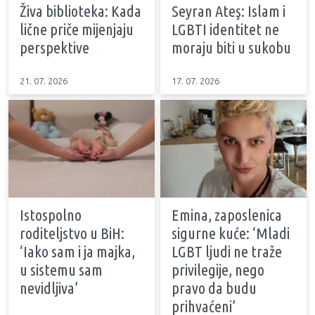
Živa biblioteka: Kada
Seyran Ateş: Islam i
lične priče mijenjaju
LGBTI identitet ne
perspektive
moraju biti u sukobu
21. 07. 2026
17. 07. 2026
Istospolno
Emina, zaposlenica
roditeljstvo u BiH:
sigurne kuće: ‘Mladi
‘Iako sam i ja majka,
LGBT ljudi ne traže
u sistemu sam
privilegije, nego
nevidljiva’
pravo da budu
prihvaćeni’