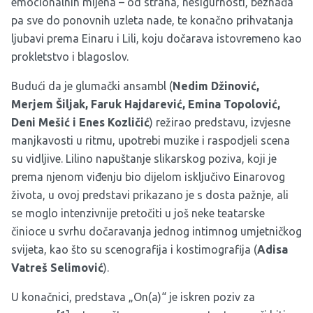
emocionalnih mijena – od straha, nesigurnosti, beznađa
pa sve do ponovnih uzleta nade, te konačno prihvatanja
ljubavi prema Einaru i Lili, koju dočarava istovremeno kao
prokletstvo i blagoslov.
Budući da je glumački ansambl (
Nedim Džinović,
Merjem Šiljak, Faruk Hajdarević, Emina Topolović,
Deni Mešić i Enes Kozličić
) režirao predstavu, izvjesne
manjkavosti u ritmu, upotrebi muzike i raspodjeli scena
su vidljive. Lilino napuštanje slikarskog poziva, koji je
prema njenom viđenju bio dijelom isključivo Einarovog
života, u ovoj predstavi prikazano je s dosta pažnje, ali
se moglo intenzivnije pretočiti u još neke teatarske
činioce u svrhu dočaravanja jednog intimnog umjetničkog
svijeta, kao što su scenografija i kostimografija (
Adisa
Vatreš Selimović
).
U konačnici, predstava „On(a)“ je iskren poziv za