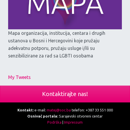
Mapa organizacija, institucija, centara i drugih
ustanova u Bosni i Hercegovini koje pružaju
adekvatnu potporu, pružaju usluge i/ili su
senzibilizirane za rad sa LGBTI osobama
My Tweets
Kontaktirajte nas!
Kontakt:
e-mail:
matej@soc.ba
telefon: +387 33 551 000
Osnivač portala:
Sarajevski otvoreni centar
Podrška
|
Impressum