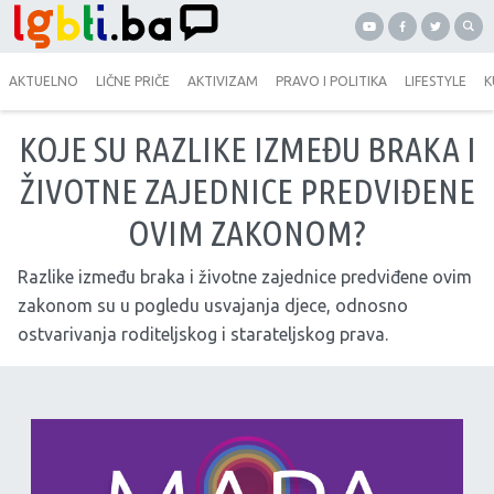
AKTUELNO
LIČNE PRIČE
AKTIVIZAM
PRAVO I POLITIKA
LIFESTYLE
K
KOJE SU RAZLIKE IZMEĐU BRAKA I
ŽIVOTNE ZAJEDNICE PREDVIĐENE
OVIM ZAKONOM?
Razlike između braka i životne zajednice predviđene ovim
zakonom su u pogledu usvajanja djece, odnosno
ostvarivanja roditeljskog i starateljskog prava.