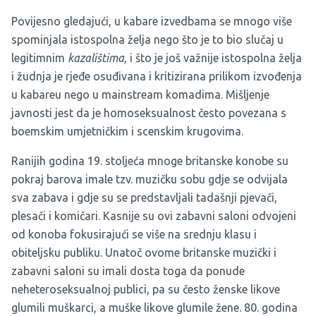
Povijesno gledajući, u kabare izvedbama se mnogo više
spominjala istospolna želja nego što je to bio slučaj u
legitimnim
kazalištima
, i što je još važnije istospolna želja
i žudnja je rjeđe osuđivana i kritizirana prilikom izvođenja
u kabareu nego u mainstream komadima. Mišljenje
javnosti jest da je homoseksualnost često povezana s
boemskim umjetničkim i scenskim krugovima.
Ranijih godina 19. stoljeća mnoge britanske konobe su
pokraj barova imale tzv. muzičku sobu gdje se odvijala
sva zabava i gdje su se predstavljali tadašnji pjevači,
plesači i komičari. Kasnije su ovi zabavni saloni odvojeni
od konoba fokusirajući se više na srednju klasu i
obiteljsku publiku. Unatoč ovome britanske muzički i
zabavni saloni su imali dosta toga da ponude
neheteroseksualnoj publici, pa su često ženske likove
glumili muškarci, a muške likove glumile žene. 80. godina