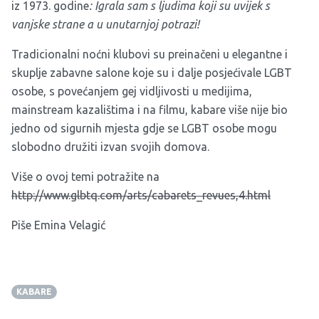
iz 1973. godine
: Igrala sam s ljudima koji su uvijek s
vanjske strane a u unutarnjoj potrazi!
Tradicionalni noćni klubovi su preinačeni u elegantne i
skuplje zabavne salone koje su i dalje posjećivale LGBT
osobe, s povećanjem gej vidljivosti u medijima,
mainstream kazalištima i na filmu, kabare više nije bio
jedno od sigurnih mjesta gdje se LGBT osobe mogu
slobodno družiti izvan svojih domova.
Više o ovoj temi potražite na
http://www.glbtq.com/arts/cabarets_revues,4.html
Piše Emina Velagić
KABARE