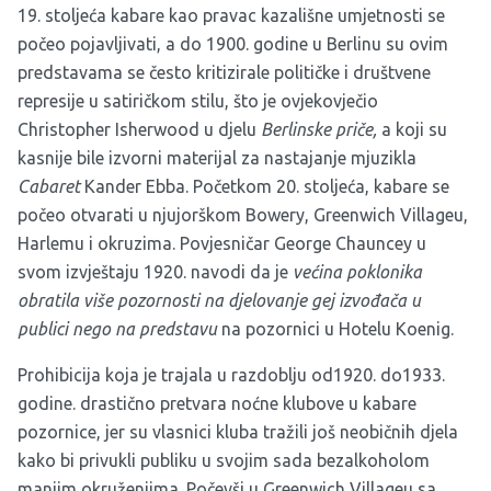
19. stoljeća kabare kao pravac kazališne umjetnosti se
počeo pojavljivati, a do 1900. godine u Berlinu su ovim
predstavama se često kritizirale političke i društvene
represije u satiričkom stilu, što je ovjekovječio
Christopher Isherwood u djelu
Berlinske priče,
a koji su
kasnije bile izvorni materijal za nastajanje mjuzikla
Cabaret
Kander Ebba. Početkom 20. stoljeća, kabare se
počeo otvarati u njujorškom Bowery, Greenwich Villageu,
Harlemu i okruzima. Povjesničar George Chauncey u
svom izvještaju 1920. navodi da je
većina poklonika
obratila više pozornosti na djelovanje gej izvođača u
publici nego na predstavu
na pozornici u Hotelu Koenig.
Prohibicija koja je trajala u razdoblju od1920. do1933.
godine. drastično pretvara noćne klubove u kabare
pozornice, jer su vlasnici kluba tražili još neobičnih djela
kako bi privukli publiku u svojim sada bezalkoholom
manjim okruženjima. Počevši u Greenwich Villageu sa