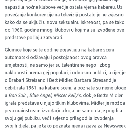
napustila noćne klubove već je ostala vjerna kabareu. Uz
povećanje konkurencije na televiziji postalo je neizvjesno
kako da se uključi u novu seksualnu iskrenost, pa se tako
od 1960. godine mnogi klubovi u kojima su izvođene ove
predstave počinju zatvarati.
Glumice koje se te godine pojavljuju na kabare sceni
automatski odžavaju i postojanost ovog pravca
umjetnosti, ne samo jer su talentirane nego i zbog
naklonosti prema gej populaciji odnosno publici, a riječ je
o Brabari Streisand i Bett Midler. Barbara Stresand je
debitirala 1961. na kabare sceni, a poznate su njene uloge
u
Bon Soir
,
Blue Angel
,
Mister Kelly's,
dok je Bette Midler
igrala predstave u njujorškim klubovima. Midler je možda
prva mainstream izvođačica koja ne samo da je prigrlila
svoju gej publiku, već i svjesno prilagodila izvođenja
svojih djela, pa je tako poznata njena izjava za Newsweek