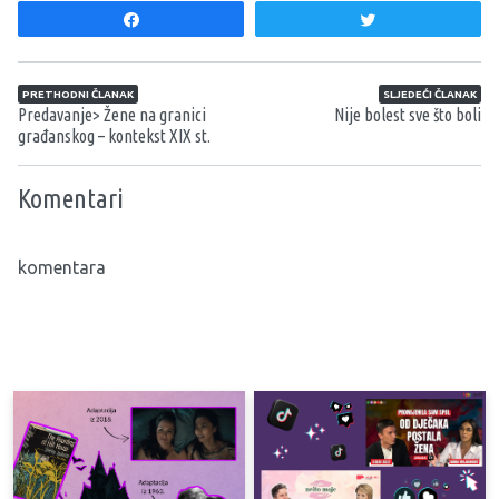
Share
Tweet
Navigacija članaka
PRETHODNI ČLANAK
SLJEDEĆI ČLANAK
Predavanje> Žene na granici
Nije bolest sve što boli
građanskog – kontekst XIX st.
Komentari
komentara