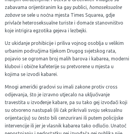
zabavama orijentiranim ka gay publici,
homoseksualne
zabave
se sele u noćna mjesta Times Squarea, gdje
privlače heteroseksualne turiste i domaće stanovništvo
koje intrigira egzotika gejeva i lezbejki.
Uz ukidanje prohibicije i priliva vojnog osoblja u velikim
urbanim područjima tijekom Drugog svjetskog rata,
pojavio se ogroman broj malih barova i kabarea, moderni
klubovi i obične kafeterije su pretvorene u mjesta u
kojima se izvodi kabarei.
Mnogi američki gradovi su imali zakone protiv cross
odijevanja, što je izravno utjecalo na uključivanje
travestita u izvođenje kabare, pa su tako gej izvođači koji
su otvoreno nastupali (ili čak prikrivali svoju seksualnu
orijentaciju) su često bili cenzurirani ili putem policijske
intervencije ili jer je vlasnik kabarea tako odlučio. Unatoč
nepostojanju i nedostatku gej izvođača gej publika nije