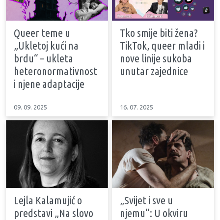
Queer teme u
Tko smije biti žena?
„Ukletoj kući na
TikTok, queer mladi i
brdu“ – ukleta
nove linije sukoba
heteronormativnost
unutar zajednice
i njene adaptacije
09. 09. 2025
16. 07. 2025
Lejla Kalamujić o
„Svijet i sve u
predstavi „Na slovo
njemu“: U okviru