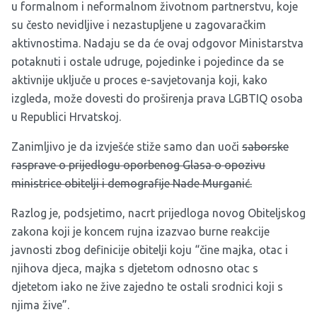
u formalnom i neformalnom životnom partnerstvu, koje
su često nevidljive i nezastupljene u zagovaračkim
aktivnostima. Nadaju se da će ovaj odgovor Ministarstva
potaknuti i ostale udruge, pojedinke i pojedince da se
aktivnije uključe u proces e-savjetovanja koji, kako
izgleda, može dovesti do proširenja prava LGBTIQ osoba
u Republici Hrvatskoj.
Zanimljivo je da izvješće stiže samo dan uoči
saborske
rasprave o prijedlogu oporbenog Glasa o opozivu
ministrice obitelji i demografije Nade Murganić.
Razlog je, podsjetimo, nacrt prijedloga novog Obiteljskog
zakona koji je koncem rujna
izazvao burne reakcije
javnosti
zbog definicije obitelji koju “čine majka, otac i
njihova djeca, majka s djetetom odnosno otac s
djetetom iako ne žive zajedno te ostali srodnici koji s
njima žive”.