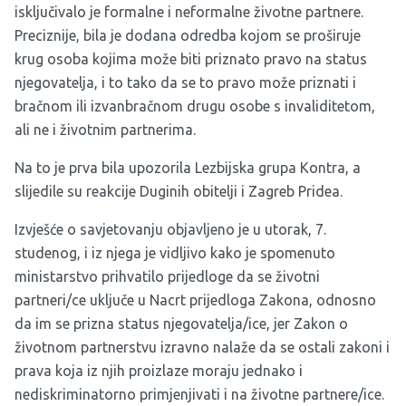
isključivalo je formalne i neformalne životne partnere.
Preciznije, bila je dodana odredba kojom se proširuje
krug osoba kojima može biti priznato pravo na status
njegovatelja, i to tako da se to pravo može priznati i
bračnom ili izvanbračnom drugu osobe s invaliditetom,
ali ne i životnim partnerima.
Na to je
prva bila upozorila Lezbijska grupa Kontra
, a
slijedile su
reakcije Duginih obitelji i Zagreb Pridea
.
Izvješće o savjetovanju objavljeno je u utorak, 7.
studenog, i iz njega je vidljivo kako je spomenuto
ministarstvo prihvatilo prijedloge da se životni
partneri/ce uključe u Nacrt prijedloga Zakona, odnosno
da im se prizna status njegovatelja/ice, jer Zakon o
životnom partnerstvu izravno nalaže da se ostali zakoni i
prava koja iz njih proizlaze moraju jednako i
nediskriminatorno primjenjivati i na životne partnere/ice.