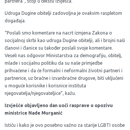
partnera”, stoji u tekstu izvješća.
Udruga Dugine obitelji zadovoljna je ovakvim raspletom
događaja.
“Poslali smo komentare na nacrt izmjena Zakona o
socijalnoj skrbi kao udruga Dugine obitelji, ali i brojni naši
članovi i članice su također poslali svoje komentare.
Veseli nas odgovor Ministarstva za demografiju, obitelj,
mlade i socijalnu politiku da su naše primjedbe
prihvaćene i da će formalni i neformalni životni partneri i
partnerice, uz bračne i izvanbračne drugove, biti uključeni
u moguće korisnike i korisnice instituta
njegovatelja/njegovateljice”, kažu.
Izvješće objavljeno dan uoči rasprave o opozivu
ministrice Nade Murganić
Ističu i kako je ovo posebno važno za starije LGBTI osobe