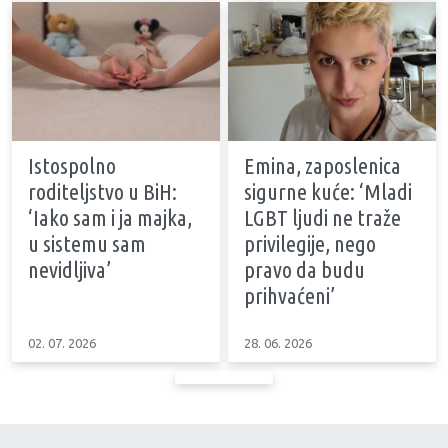
Istospolno
Emina, zaposlenica
roditeljstvo u BiH:
sigurne kuće: ‘Mladi
‘Iako sam i ja majka,
LGBT ljudi ne traže
u sistemu sam
privilegije, nego
nevidljiva’
pravo da budu
prihvaćeni’
02. 07. 2026
28. 06. 2026