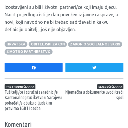
Izostavljeni su bili i životni partneri/ce koji imaju djecu.
Nacrt prijedloga isti je dan povučen iz javne rasprave, a
novi, koji navodno ne bi trebao sadržavati nikakvu
definiciju obitelji, još nije objavljen.
HRVATSKA
OBITELJSKI ZAKON
ZAKON O SOCIJALNOJ SKRBI
ŽIVOTNO PARTNERSTVO
Share
Tweet
Navigacija članaka
PRETHODNI ČLANAK
SLJEDEĆI ČLANAK
Tužitelji/ce i stručni saradnici/e
Njemačka u dokumente uvodi treći
Kantonalnog tužilaštva u Sarajevu
spol
pohađali/e obuku o ljudskim
pravima LGBTI osoba
Komentari