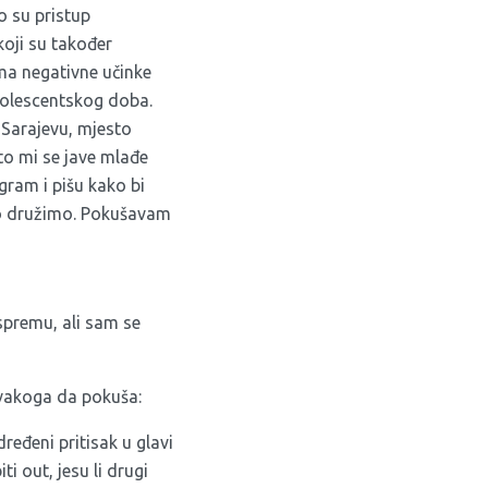
to su pristup
koji su također
ima negativne učinke
adolescentskog doba.
 Sarajevu, mjesto
sto mi se jave mlađe
gram i pišu kako bi
ako družimo. Pokušavam
 spremu, ali sam se
svakoga da pokuša:
ređeni pritisak u glavi
ti out, jesu li drugi