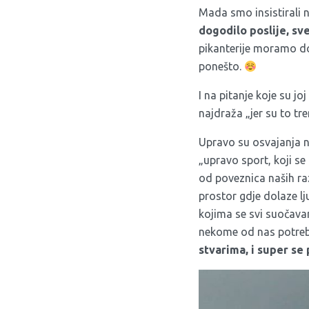
Mada smo insistirali 
dogodilo poslije, sv
pikanterije moramo do
ponešto.
I na pitanje koje su j
najdraža „jer su to t
Upravo su osvajanja no
„upravo sport, koji se
od poveznica naših raz
prostor gdje dolaze lj
kojima se svi suočavam
nekome od nas potre
stvarima, i super se