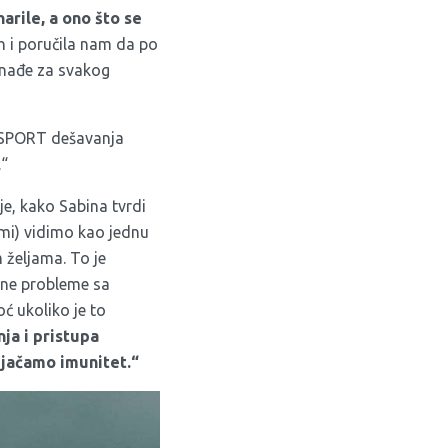
arile, a ono što se
h i poručila nam da po
 nađe za svakog
a qSPORT dešavanja
.“
je, kako Sabina tvrdi
ormi) vidimo kao jednu
 željama. To je
azne probleme sa
ć ukoliko je to
ja i pristupa
 jačamo imunitet.“