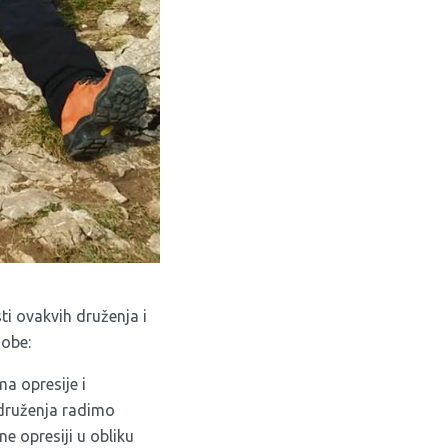
sti ovakvih druženja i
sobe:
a opresije i
 druženja radimo
ne opresiji u obliku