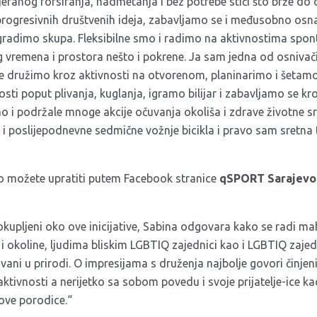
eranog forsiranja, nadmetanja i bez potrebe stići što brže do 
progresivnih društvenih ideja, zabavljamo se i međusobno os
 gradimo skupa. Fleksibilne smo i radimo na aktivnostima spon
vremena i prostora nešto i pokrene. Ja sam jedna od osnivač
e družimo kroz aktivnosti na otvorenom, planinarimo i šetamo i
sti poput plivanja, kuglanja, igramo bilijar i zabavljamo se kr
o i podržale mnoge akcije očuvanja okoliša i zdrave životne sr
e i poslijepodnevne sedmične vožnje bicikla i pravo sam sretna
o možete upratiti putem Facebook stranice
qSPORT Sarajevo
i okupljeni oko ove inicijative, Sabina odgovara kako se radi 
i okoline, ljudima bliskim LGBTIQ zajednici kao i LGBTIQ zajedn
 vani u prirodi. O impresijama s druženja najbolje govori činjeni
ktivnosti a nerijetko sa sobom povedu i svoje prijatelje-ice kao 
nove porodice.“