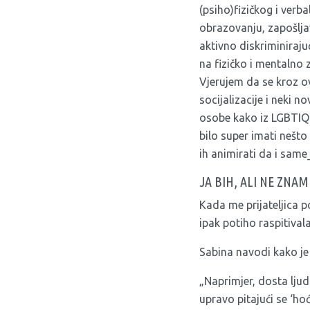
(psiho)fizičkog i verba
obrazovanju, zapošljav
aktivno diskriminiraju
na fizičko i mentalno
Vjerujem da se kroz o
socijalizacije i neki 
osobe kako iz LGBTIQ z
bilo super imati nešt
ih animirati da i same
JA BIH, ALI NE ZNAM
Kada me prijateljica p
ipak potiho raspitivala
Sabina navodi kako je 
„Naprimjer, dosta ljud
upravo pitajući se ‘hoć