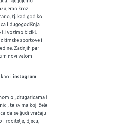
cilja. Njegujemo
nažujemo kroz
tano, tj. kad god ko
ica i dugogodišnja
li vozimo bicikl.
oz timske sportove i
edine. Zadnjih par
 tim novi valom
kao i
instagram
mahom o „drugaricama i
ici, te svima koji žele
ca da se ljudi vraćaju
i roditelje, djecu,