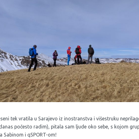
seni tek vratila u Sarajevo iz inostranstva i višestruku neprila
 i danas počesto radim), pitala sam ljude oko sebe, s kojom grup
 Sa Sabinom i qSPORT-om!