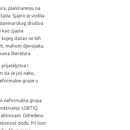
ra, planinarenju na
 tada. Sjajno je vodila
g planinarskog društva
i kao sjajna
t kojeg danas ne bih
ajnih, mahom djevojaka,
vana literatura.
prijateljstva i
 da će još neko,
 neformalne grupe u
o neformalna grupa
 osnaživanju LGBTIQ
i aktivizam. Određenu
ktivnost dođu. Pri tom