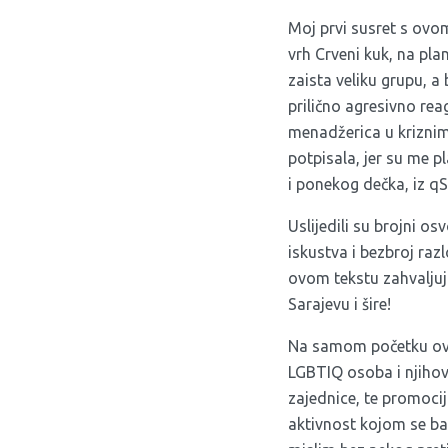
Moj prvi susret s ovo
vrh Crveni kuk, na plan
zaista veliku grupu, a
prilično agresivno rea
menadžerica u kriznim
potpisala, jer su me pl
i ponekog dečka, iz qS
Uslijedili su brojni os
iskustva i bezbroj ra
ovom tekstu zahvaljuju
Sarajevu i šire!
Na samom početku ovo
LGBTIQ osoba i njihovi
zajednice, te promocij
aktivnost kojom se ba