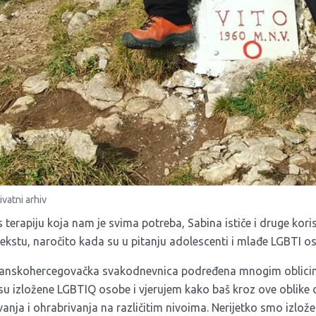
ivatni arhiv
s terapiju koja nam je svima potreba, Sabina ističe i druge kori
ekstu, naročito kada su u pitanju adolescenti i mlađe LGBTI o
bosanskohercegovačka svakodnevnica podređena mnogim oblicim
 su izložene LGBTIQ osobe i vjerujem kako baš kroz ove oblike
vanja i ohrabrivanja na različitim nivoima. Nerijetko smo izlože