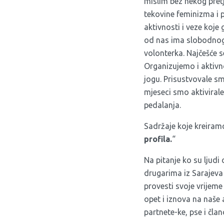
mislim bez nekog pretj
tekovine feminizma i 
aktivnosti i veze koje
od nas ima slobodnog 
volonterka. Najčešće s
Organizujemo i aktivno
jogu. Prisustvovale sm
mjeseci smo aktiviral
pedalanja.
Sadržaje koje kreiram
profila.
“
Na pitanje ko su ljud
drugarima iz Sarajeva 
provesti svoje vrijeme
opet i iznova na naše a
partnete-ke, pse i čla