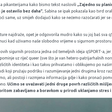
na pikanterijama kako bismo tekst naslovili
„Zajedno su planin
e je ostavilo bez daha“
, Sabina se ipak pokazala kao tvrd ora
ći same, uz smijeh dodajući kako se nećemo razočarati jer se
oj ture najdraže, opet je odgovorila mudro kako su joj baš sv
renuci kad uživamo naše slobodno vrijeme u sigurnom prostoru
vih sigurnih prostora jedna od temeljnih ideja qSPORT-a, jer 
 pominje uz riječ queer (sve što je van hetero-patrijarhalnih n
ličitih identiteta i kao takvu prihvatamo i oblikujemo po našim
udi koji pružaju podršku i razumijevanje jedni drugima kroz r
o, ali postoji i razmjena informacija gdje i kako pronaći pomo
bno.
Učimo se uvažavati jedni druge povrh različitih mišljen
 pritom zabavljamo a boravkom u prirodi uklanjamo stres i