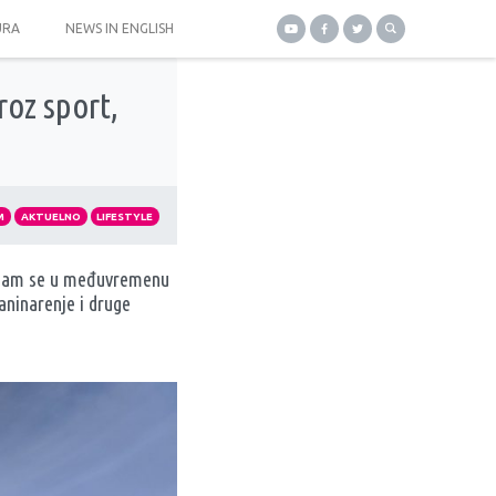
URA
NEWS IN ENGLISH
oz sport,
M
AKTUELNO
LIFESTYLE
 nisam se u međuvremenu
laninarenje i druge