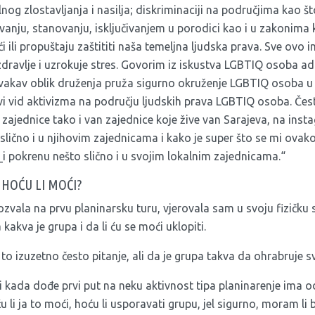
lnog zlostavljanja i nasilja; diskriminaciji na područjima kao š
anju, stanovanju, isključivanjem u porodici kao i u zakonima 
ći ili propuštaju zaštititi naša temeljna ljudska prava. Sve ovo 
 zdravlje i uzrokuje stres. Govorim iz iskustva LGBTIQ osoba 
vakav oblik druženja pruža sigurno okruženje LGBTIQ osoba u
novi vid aktivizma na području ljudskih prava LGBTIQ osoba. Če
ajednice tako i van zajednice koje žive van Sarajeva, na insta
o slično i u njihovim zajednicama i kako je super što se mi ov
_i pokrenu nešto slično i u svojim lokalnim zajednicama.“
 HOĆU LI MOĆI?
ozvala na prvu planinarsku turu, vjerovala sam u svoju fizičku
 kakva je grupa i da li ću se moći uklopiti.
to izuzetno često pitanje, ali da je grupa takva da ohrabruje 
i kada dođe prvi put na neku aktivnost tipa planinarenje ima od
u li ja to moći, hoću li usporavati grupu, jel sigurno, moram li bi