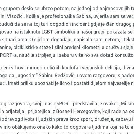
m grupom desio se ubrzo potom, na jednoj od najmasovnijih tu
ini Visočici. Kolika je profesionalka Sabina, uvjerila sam se već
 budući da se na toj turi dogodio i incident gdje je član drugo
govao na istaknutu LGBT simboliku u našoj grupi, pokazala se 
 situacijama. O cijelom događaju, napisala sam, netom, i teks
anine, biciklističke staze i silni pređeni kilometri u društvu sj
PORT-a, naučile strpljenju i saburu više no sva dotad konsulto
vojeni vrhovi, mnogo odličnih kuglofa i veganskih delicija, divna 
zloga da „ugostim“ Sabinu Redžović u ovom razgovoru, s nadom
ći, imati priliku upoznati je lično i postati dijelom najveselije
g razgovora, svoj i naš qSPORT predstavila je ovako:
„
Mi sm
h prijatelja i prijateljica iz Bosne i Hercegovine, koji rade na
i zdravog života i ljudskih prava kroz sport, druženje, zabavu 
vimo oblikujemo onako kako to odgovara ljudima koji na tu a