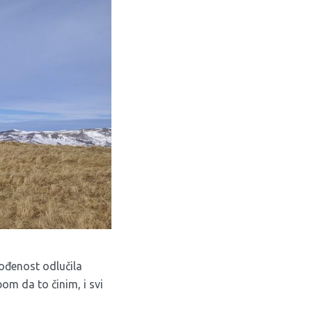
gođenost odlučila
om da to činim, i svi