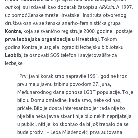
out
koji su izdavali kao dodatak časopisu
ARKzin
. A 1997.
uz pomoć Ženske mreže Hrvatske i Instituta otvorenog
društva osniva se ženska anarho-feministička grupa
Kontra
, koja se zvanično registruje 2000. godine i postaje
prva lezbejska organizacija u Hrvatskoj
. Tokom
godina Kontra je uspjela izgraditi lezbejsku biblioteku
Lezbib
, te osnovati SOS telefon i savjetovalište za
lezbejke.
“Prvi javni korak smo napravile 1991. godine kroz
prvu malu javnu tribinu povodom 27. juna,
Međunarodnog dana ponosa LGBT populacije. To je
bilo u Domu omladine, kada smo, neke od nas,
pričale. Bilo je dosta interesantno jer tada nije to
nije bila neka javna stvar i nije bilo nekih neprijatelja
u publici, niti je iko skontao da bi još trebalo da se
bude protiv.” – Lepa Mlađenović, prva autovana