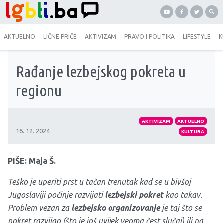
AKTUELNO
LIČNE PRIČE
AKTIVIZAM
PRAVO I POLITIKA
LIFESTYLE
K
Rađanje lezbejskog pokreta u
regionu
AKTIVIZAM
AKTUELNO
16. 12. 2024
KULTURA
PIŠE: Maja Š.
Teško je uperiti prst u tačan trenutak kad se u bivšoj
Jugoslaviji počinje razvijati
lezbejski pokret
kao takav.
Problem vezan za
lezbejsko organizovanje
je taj što se
pokret razvijao (što je još uvijek veoma čest slučaj) ili na