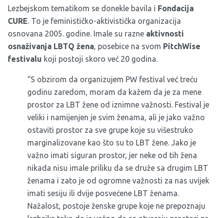
Lezbejskom tematikom se donekle bavila i
Fondacija
CURE
. To je feminističko-aktivistička organizacija
osnovana 2005. godine. Imale su razne
aktivnosti
osnaživanja LBTQ žena
, posebice na svom
PitchWise
festivalu
koji postoji skoro već 20 godina.
“S obzirom da organizujem PW festival već treću
godinu zaredom, moram da kažem da je za mene
prostor za LBT žene od iznimne važnosti. Festival je
veliki i namijenjen je svim ženama, ali je jako važno
ostaviti prostor za sve grupe koje su višestruko
marginalizovane kao što su to LBT žene. Jako je
važno imati siguran prostor, jer neke od tih žena
nikada nisu imale priliku da se druže sa drugim LBT
ženama i zato je od ogromne važnosti za nas uvijek
imati sesiju ili dvije posvećene LBT ženama.
Nažalost, postoje ženske grupe koje ne prepoznaju