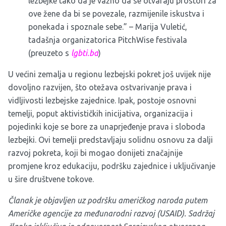
lezbejke tako da je važno da se otvaraju prostori za
ove žene da bi se povezale, razmijenile iskustva i
ponekada i spoznale sebe.” – Marija Vuletić,
tadašnja organizatorica PitchWise festivala
(preuzeto s
lgbti.ba
)
U većini zemalja u regionu lezbejski pokret još uvijek nije
dovoljno razvijen, što otežava ostvarivanje prava i
vidljivosti lezbejske zajednice. Ipak, postoje osnovni
temelji, poput aktivističkih inicijativa, organizacija i
pojedinki koje se bore za unaprjeđenje prava i sloboda
lezbejki. Ovi temelji predstavljaju solidnu osnovu za dalji
razvoj pokreta, koji bi mogao donijeti značajnije
promjene kroz edukaciju, podršku zajednice i uključivanje
u šire društvene tokove.
Članak je objavljen uz podršku američkog naroda putem
Američke agencije za međunarodni razvoj (USAID). Sadržaj