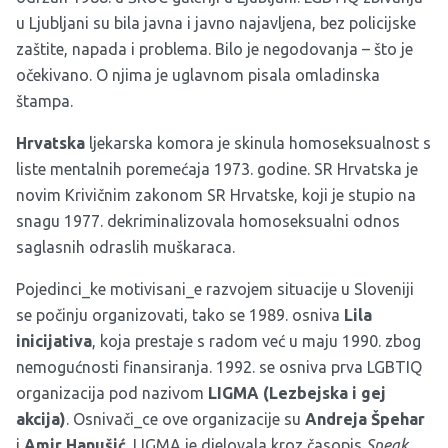
u Ljubljani su bila javna i javno najavljena, bez policijske
zaštite, napada i problema. Bilo je negodovanja – što je
očekivano. O njima je uglavnom pisala omladinska
štampa.
Hrvatska
ljekarska komora je skinula homoseksualnost s
liste mentalnih poremećaja 1973. godine. SR Hrvatska je
novim Krivičnim zakonom SR Hrvatske, koji je stupio na
snagu 1977. dekriminalizovala homoseksualni odnos
saglasnih odraslih muškaraca.
Pojedinci_ke motivisani_e razvojem situacije u Sloveniji
se počinju organizovati, tako se 1989. osniva
Lila
inicijativa
, koja prestaje s radom već u maju 1990. zbog
nemogućnosti finansiranja. 1992. se osniva prva LGBTIQ
organizacija pod nazivom
LIGMA (Lezbejska i gej
akcija)
. Osnivači_ce ove organizacije su
Andreja Špehar
i
Amir Hanušić
. LIGMA je djelovala kroz časopis
Speak