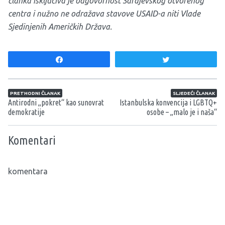
članka isključiva je odgovornost Sarajevskog otvorenog
centra i nužno ne odražava stavove USAID-a niti Vlade
Sjedinjenih Američkih Država.
Share
Tweet
Navigacija članaka
PRETHODNI ČLANAK
SLJEDEĆI ČLANAK
Antirodni „pokret“ kao sunovrat
Istanbulska konvencija i LGBTQ+
demokratije
osobe – „malo je i naša“
Komentari
komentara