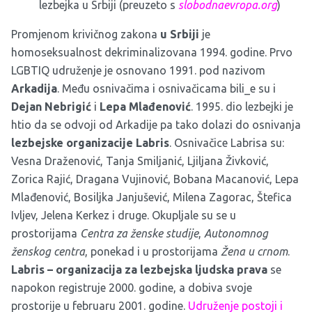
lezbejka u Srbiji (preuzeto s
slobodnaevropa.org
)
Promjenom krivičnog zakona
u Srbiji
je
homoseksualnost dekriminalizovana 1994. godine. Prvo
LGBTIQ udruženje je osnovano 1991. pod nazivom
Arkadija
. Među osnivačima i osnivačicama bili_e su i
Dejan Nebrigić
i
Lepa Mlađenović
. 1995. dio lezbejki je
htio da se odvoji od Arkadije pa tako dolazi do osnivanja
lezbejske organizacije Labris
. Osnivačice Labrisa su:
Vesna Draženović, Tanja Smiljanić, Ljiljana Živković,
Zorica Rajić, Dragana Vujinović, Bobana Macanović, Lepa
Mlađenović, Bosiljka Janjušević, Milena Zagorac, Štefica
Ivljev, Jelena Kerkez i druge. Okupljale su se u
prostorijama
Centra za ženske studije
,
Autonomnog
ženskog centra
, ponekad i u prostorijama
Žena u crnom
.
Labris – organizacija za lezbejska ljudska prava
se
napokon registruje 2000. godine, a dobiva svoje
prostorije u februaru 2001. godine.
Udruženje postoji i