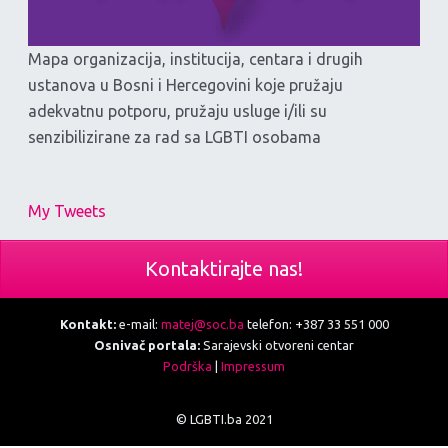
Mapa organizacija, institucija, centara i drugih
ustanova u Bosni i Hercegovini koje pružaju
adekvatnu potporu, pružaju usluge i/ili su
senzibilizirane za rad sa LGBTI osobama
My Tweets
Kontaktirajte nas!
Kontakt:
e-mail:
matej@soc.ba
telefon: +387 33 551 000
Osnivač portala:
Sarajevski otvoreni centar
Podrška
|
Impressum
© LGBTI.ba 2021