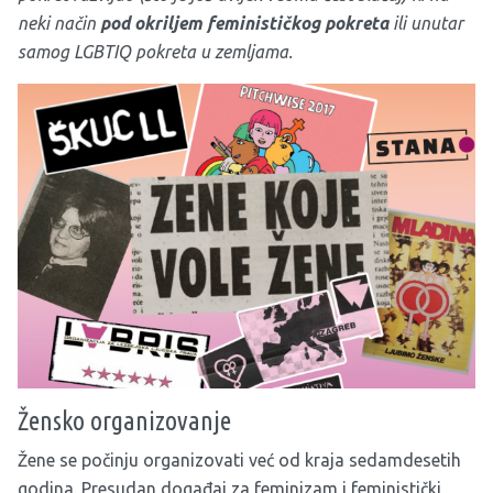
neki način
pod okriljem feminističkog pokreta
ili unutar
samog LGBTIQ pokreta u zemljama.
Žensko organizovanje
Žene se počinju organizovati već od kraja sedamdesetih
godina. Presudan događaj za feminizam i feministički