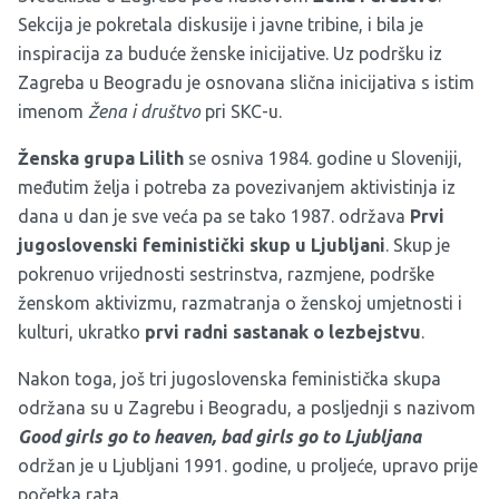
Sekcija je pokretala diskusije i javne tribine, i bila je
inspiracija za buduće ženske inicijative. Uz podršku iz
Zagreba u Beogradu je osnovana slična inicijativa s istim
imenom
Žena i društvo
pri SKC-u.
Ženska grupa Lilith
se osniva 1984. godine u Sloveniji,
međutim želja i potreba za povezivanjem aktivistinja iz
dana u dan je sve veća pa se tako 1987. održava
Prvi
jugoslovenski feministički skup u Ljubljani
. Skup je
pokrenuo vrijednosti sestrinstva, razmjene, podrške
ženskom aktivizmu, razmatranja o ženskoj umjetnosti i
kulturi, ukratko
prvi radni sastanak o lezbejstvu
.
Nakon toga, još tri jugoslovenska feministička skupa
održana su u Zagrebu i Beogradu, a posljednji s nazivom
Good girls go to heaven, bad girls go to Ljubljana
održan je u Ljubljani 1991. godine, u proljeće, upravo prije
početka rata.