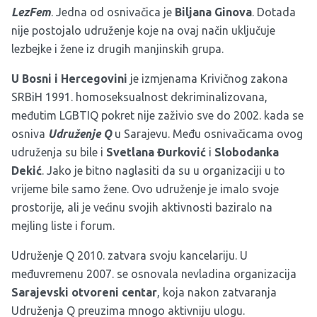
LezFem
. Jedna od osnivačica je
Biljana Ginova
. Dotada
nije postojalo udruženje koje na ovaj način uključuje
lezbejke i žene iz drugih manjinskih grupa.
U Bosni i Hercegovini
je izmjenama Krivičnog zakona
SRBiH 1991. homoseksualnost dekriminalizovana,
međutim LGBTIQ pokret nije zaživio sve do 2002. kada se
osniva
Udruženje Q
u Sarajevu.
Među osnivačicama ovog
udruženja su bile i
Svetlana Đurković
i
Slobodanka
Dekić
.
Jako je bitno naglasiti da su u organizaciji u to
vrijeme bile samo žene. Ovo udruženje je imalo svoje
prostorije, ali je većinu svojih aktivnosti baziralo na
mejling liste i forum.
Udruženje Q 2010. zatvara svoju kancelariju. U
međuvremenu 2007. se osnovala nevladina organizacija
Sarajevski otvoreni centar
, koja nakon zatvaranja
Udruženja Q preuzima mnogo aktivniju ulogu.