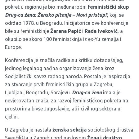
pokret u regionu je bio međunarodni
feministički skup
Drug-ca žena: Žensko pitanje – Novi pristup?
, koji se
održao 1978. u Beogradu. Inicijatorice ove konferencije
bile su feministkinje
Žarana Papić
i
Rada Iveković
, a
okupilo se skoro 100 feministkinja iz ex-Yu zemalja i
Europe.
Konferencija je značila radikalnu kritiku dotadašnjeg,
jedinog legalnog načina organizovanja žena kroz
Socijalistički savez radnog naroda. Postala je inspiracija
za stvaranje prvih feminističkih grupa u Zagrebu,
Ljubljani, Beogradu, Sarajevu.
Drug-ca
žena
imala je
nevjerovatan značaj za razvoj feminističkog pokreta na
prostorima bivše Jugoslavije, ali i civilnog sektora u
cjelini.
U Zagrebu je nastala
ženska sekcija
sociološkog društva
Sveučilišta u Zagrebu pod naslovom
Žena i društvo
.