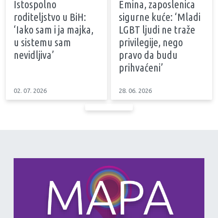
Istospolno
Emina, zaposlenica
roditeljstvo u BiH:
sigurne kuće: ‘Mladi
‘Iako sam i ja majka,
LGBT ljudi ne traže
u sistemu sam
privilegije, nego
nevidljiva’
pravo da budu
prihvaćeni’
02. 07. 2026
28. 06. 2026