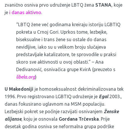
zvanično osniva prvo udruženje LBTQ žena
STANA
, koje
je
i danas aktivno
.
“LBTQ žene već godinama kreiraju istoriju LGBTIQ
pokreta u Crnoj Gori. Uprkos tome, lezbejke,
biseksualne i trans žene su ostale do danas
nevidljive, iako su u velikom broju slučajeva
predstavljale katalizatore, te sprovodile u praksi
skoro sve aktivnosti u ovoj oblasti.” – Ana
Dedivanović, osnivačica grupe KvirA (preuzeto s
libela.org
)
U Makedoniji
je homoseksualnost dekriminalizovana tek
1996. Prvo registrovano LGBTIQ udruženje je
Egal
2003.,
danas fokusirano uglavnom na MSM populaciju.
Lezbejski pokret se počinje razvijati osnivanjem
Ženske
alijanse
, koju je osnovala
Gordana Trčevska
. Prije
desetak godina osniva se neformalna grupa podrške