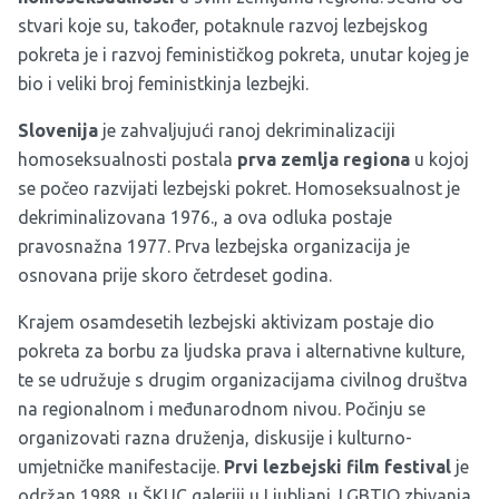
stvari koje su, također, potaknule razvoj lezbejskog
pokreta je i razvoj feminističkog pokreta, unutar kojeg je
bio i veliki broj feministkinja lezbejki.
Slovenija
je zahvaljujući ranoj dekriminalizaciji
homoseksualnosti postala
prva zemlja regiona
u kojoj
se počeo razvijati lezbejski pokret. Homoseksualnost je
dekriminalizovana 1976., a ova odluka postaje
pravosnažna 1977. Prva lezbejska organizacija je
osnovana prije skoro četrdeset godina.
Krajem osamdesetih lezbejski aktivizam postaje dio
pokreta za borbu za ljudska prava i alternativne kulture,
te se udružuje s drugim organizacijama civilnog društva
na regionalnom i međunarodnom nivou. Počinju se
organizovati razna druženja, diskusije i kulturno-
umjetničke manifestacije.
Prvi lezbejski film festival
je
održan 1988. u ŠKUC galeriji u Ljubljani. LGBTIQ zbivanja