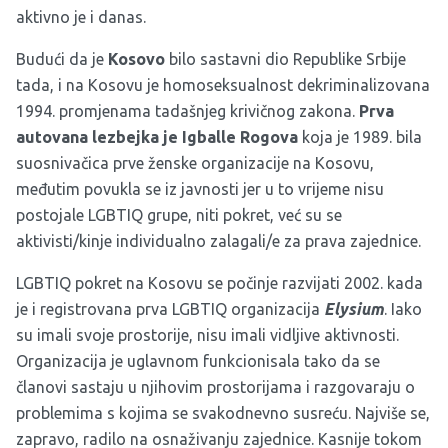
aktivno je i danas.
Budući da je
Kosovo
bilo sastavni dio Republike Srbije
tada, i na Kosovu je homoseksualnost dekriminalizovana
1994. promjenama tadašnjeg krivičnog zakona.
Prva
autovana lezbejka je Igballe Rogova
koja je 1989. bila
suosnivačica prve ženske organizacije na Kosovu,
međutim povukla se iz javnosti jer u to vrijeme nisu
postojale LGBTIQ grupe, niti pokret, već su se
aktivisti/kinje individualno zalagali/e za prava zajednice.
LGBTIQ pokret na Kosovu se počinje razvijati 2002. kada
je i registrovana prva LGBTIQ organizacija
Elysium
. Iako
su imali svoje prostorije, nisu imali vidljive aktivnosti.
Organizacija je uglavnom funkcionisala tako da se
članovi sastaju u njihovim prostorijama i razgovaraju o
problemima s kojima se svakodnevno susreću. Najviše se,
zapravo, radilo na osnaživanju zajednice. Kasnije tokom