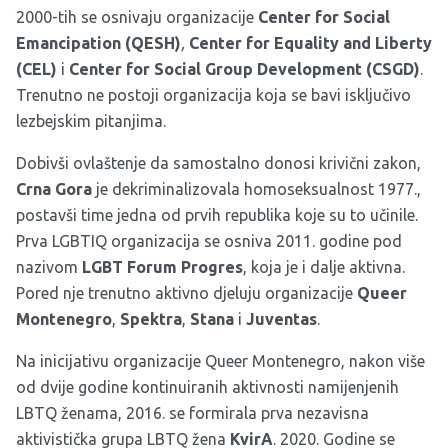
2000-tih se osnivaju organizacije
Center for Social
Emancipation (QESH)
,
Center for Equality and Liberty
(CEL)
i
Center for Social Group Development (CSGD)
.
Trenutno ne postoji organizacija koja se bavi isključivo
lezbejskim pitanjima.
Dobivši ovlaštenje da samostalno donosi krivični zakon,
Crna Gora
je dekriminalizovala homoseksualnost 1977.,
postavši time jedna od prvih republika koje su to učinile.
Prva LGBTIQ organizacija se osniva 2011. godine pod
nazivom
LGBT Forum Progres
, koja je i dalje aktivna.
Pored nje trenutno aktivno djeluju organizacije
Queer
Montenegro
,
Spektra
,
Stana
i
Juventas
.
Na inicijativu organizacije Queer Montenegro, nakon više
od dvije godine kontinuiranih aktivnosti namijenjenih
LBTQ ženama, 2016. se formirala prva nezavisna
aktivistička grupa LBTQ žena
KvirA
. 2020. Godine se