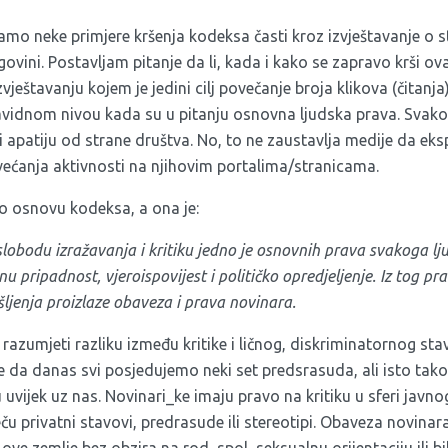
samo neke primjere kršenja kodeksa časti kroz izvještavanje o 
ovini. Postavljam pitanje da li, kada i kako se zapravo krši ov
vještavanju kojem je jedini cilj povečanje broja klikova (čitanj
avidnom nivou kada su u pitanju osnovna ljudska prava. Svak
e i apatiju od strane društva. No, to ne zaustavlja medije da eks
ovećanja aktivnosti na njihovim portalima/stranicama.
o osnovu kodeksa, a ona je:
slobodu izražavanja i kritiku jedno je osnovnih prava svakoga lj
nu pripadnost, vjeroispovijest i političko opredjeljenje. Iz tog pr
šljenja proizlaze obaveza i prava novinara.
o razumjeti razliku između kritike i ličnog, diskriminatornog st
je da danas svi posjedujemo neki set predsrasuda, ali isto tako
uvijek uz nas. Novinari_ke imaju pravo na kritiku u sferi javnog
ču privatni stavovi, predrasude ili stereotipi. Obaveza novinara