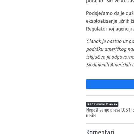
potajno i skriveno. Ja
Podsjećamo da je dužno
eksploatisanje ličnih ž
Regulatornoj agenciji 
Članak je nastao uz po
podršku američkog nar
isključiva je odgovorn
Sjedinjenih Američkih 
Navigacija član
PRETHODNI ČLANAK
Nepoštivanje prava LGBTI 
u BiH
Komentari