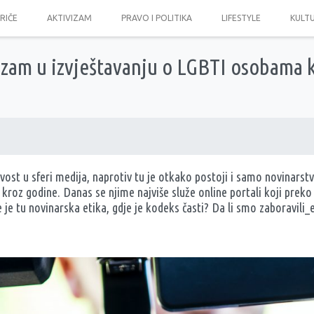
PRIČE
AKTIVIZAM
PRAVO I POLITIKA
LIFESTYLE
KULT
izam u izvještavanju o LGBTI osobama 
ost u sferi medija, naprotiv tu je otkako postoji i samo novinarstv
li kroz godine. Danas se njime najviše služe online portali koji prek
e je tu novinarska etika, gdje je kodeks časti? Da li smo zaboravili