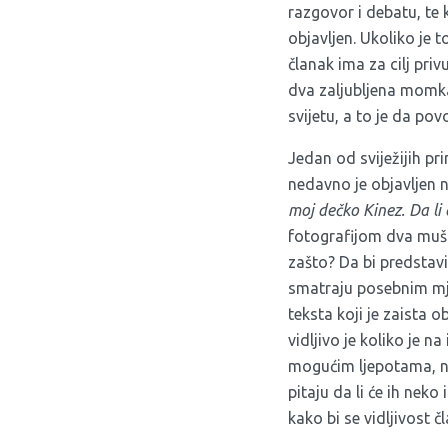
razgovor i debatu, te 
objavljen. Ukoliko je 
članak ima za cilj pri
dva zaljubljena momka
svijetu, a to je da po
Jedan od sviježijih pr
nedavno je objavljen n
moj dečko Kinez. Da li
fotografijom dva muška
zašto? Da bi predstavi
smatraju posebnim mjes
teksta koji je zaista 
vidljivo je koliko je n
mogućim ljepotama, na
pitaju da li će ih neko
kako bi se vidljivost č