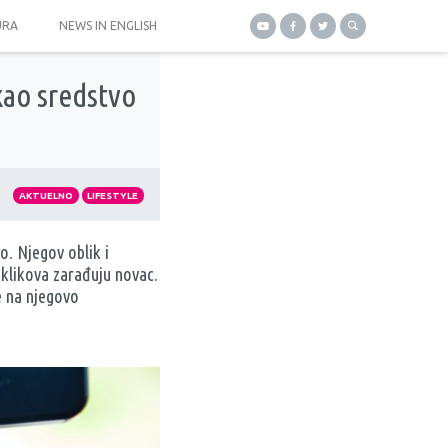
URA
NEWS IN ENGLISH
kao sredstvo
AKTUELNO
LIFESTYLE
o. Njegov oblik i
o klikova zarađuju novac.
_e na njegovo