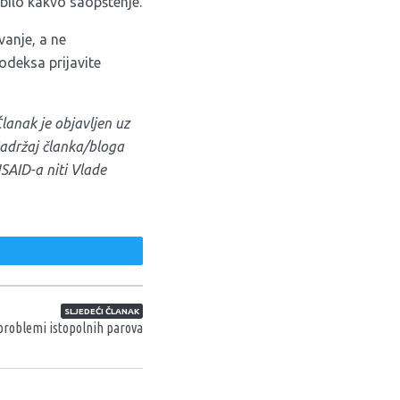
 bilo kakvo saopštenje.
vanje, a ne
kodeksa prijavite
lanak je objavljen uz
adržaj članka/bloga
SAID-a niti Vlade
weet
SLJEDEĆI ČLANAK
problemi istopolnih parova