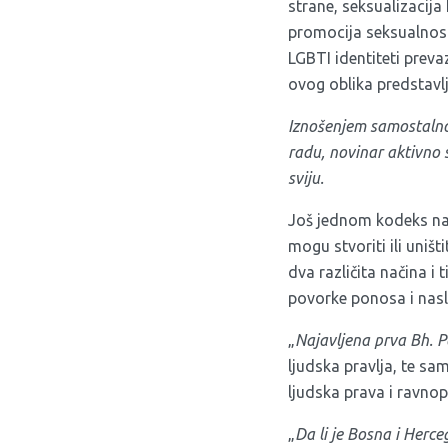
strane, seksualizacij
promocija seksualnost
LGBTI identiteti preva
ovog oblika predstavl
Iznošenjem samostalno
radu, novinar aktivno 
sviju.
Još jednom kodeks nag
mogu stvoriti ili uništ
dva različita načina i
povorke ponosa i naslo
„
Najavljena prva Bh. 
ljudska pravlja, te sa
ljudska prava i ravno
„
Da li je Bosna i Her