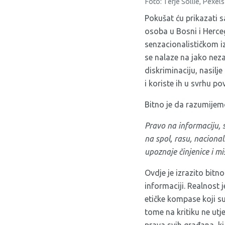
Foto: Terje Sollie, Pexels
Pokušat ću prikazati 
osoba u Bosni i Herceg
senzacionalističkom iz
se nalaze na jako nez
diskriminaciju, nasilj
i koriste ih u svrhu p
Bitno je da razumijem
Pravo na informaciju, 
na spol, rasu, nacional
upoznaje činjenice i mi
Ovdje je izrazito bitn
informaciji. Realnost 
etičke kompase koji su 
tome na kritiku ne utje