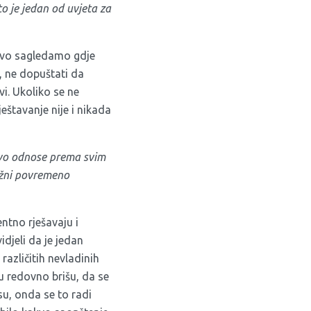
o je jedan od uvjeta za
ravo sagledamo gdje
, ne dopuštati da
vi. Ukoliko se ne
eštavanje nije i nikada
jivo odnose prema svim
užni povremeno
ntno rješavaju i
idjeli da je jedan
azličitih nevladinih
 redovno brišu, da se
su, onda se to radi