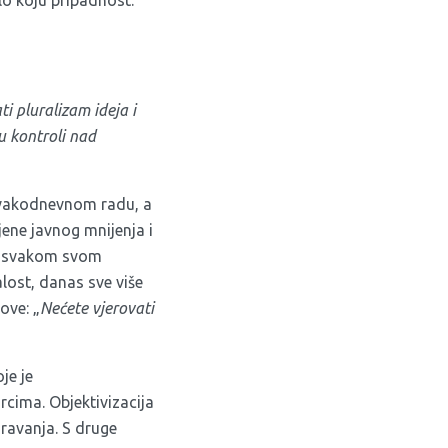
ilo koju pripadnost.
i pluralizam ideja i
u kontroli nad
 svakodnevnom radu, a
jene javnog mnijenja i
 u svakom svom
lost, danas sve više
ove: „
Nećete vjerovati
je je
cima. Objektivizacija
iravanja. S druge