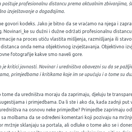
 poštuje profesionalnu distancu prema aktualnim zbivanjima, št
lno izvještavanje o događajima.
e govori kodeks. Jako je bitno da se vraćamo na njega i zap
g. Novinari_ke su dužni i dužne održati profesionalnu distancu
rmacije na proces utiču vlastita mišljenja, razmišljanja ili stavo
distanca onda nema objektivnog izvještavanja. Objektivno izvj
slovne fotografije kakve smo naveli gore.
je kritici javnosti. Novinar i uredništva obavezni su da se pažl
kama, primjedbama i kritikama koje im se upućuju i o tome su d
 tome da uredništva moraju da zaprimaju, djeluju te transpare
sugestijama i primjedbama. Da li ste i ako da, kada zadnji put v
uredništva na osnovu neke primjedbe? Primjedbe zaprimaju od r
 sa molbama da se određeni komentari koji pozivaju na mržnju
or mržnje sklanjaju sa portala, ali odluke o tome ako se i done