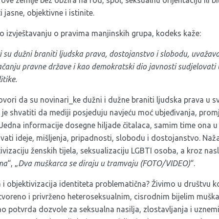
ove zemlje bez obzira na rod, spol, seksualnu orijentaciju ili b
jasne, objektivne i istinite.
o izvještavanju o pravima manjinskih grupa, kodeks kaže:
su dužni braniti ljudska prava, dostojanstvo i slobodu, uvažavat
jačanju pravne države i kao demokratski dio javnosti sudjelovati 
itike.
vori da su novinari_ke dužni i dužne braniti ljudska prava u
o je shvatiti da mediji posjeduju navjeću moć ubjeđivanja, prom
Jedna informacije dosegne hiljade čitalaca, samim time ona
ti ideje, mišljenja, pripadnosti, slobodu i dostojanstvo. Naža
vizaciju ženskih tijela, seksualizaciju LGBTI osoba, a kroz nasl
ima
“, „
Dva muškarca se diraju u tramvaju (FOTO/VIDEO)
“.
a i objektivizacija identiteta problematična? Živimo u društvu ko
voreno i privrženo heteroseksualnim, cisrodnim bijelim muškar
kao potvrda dozvole za seksualna nasilja, zlostavljanja i uznem