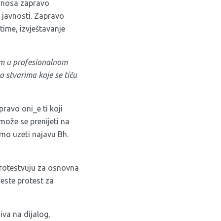
ponosa zapravo
 javnosti. Zapravo
time, izvještavanje
om u profesionalnom
o stvarima koje se tiču
ravo oni_e ti koji
 može se prenijeti na
emo uzeti najavu Bh.
 protestvuju za osnovna
jeste protest za
iva na dijalog,