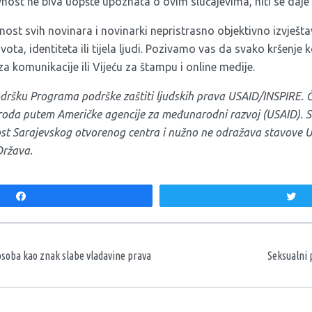
vnost ne biva uopšte upoznata o ovim slučajevima, niti se daje
st svih novinara i novinarki nepristrasno objektivno izvješta
ivota, identiteta ili tijela ljudi. Pozivamo vas da svako kršenje 
za komunikacije ili Vijeću za štampu i online medije.
dršku Programa podrške zaštiti ljudskih prava USAID/INSPIRE. Č
oda putem Američke agencije za međunarodni razvoj (USAID). S
ost Sarajevskog otvorenog centra i nužno ne odražava stavove U
Država.
Share
T
aka
osoba kao znak slabe vladavine prava
Seksualni 