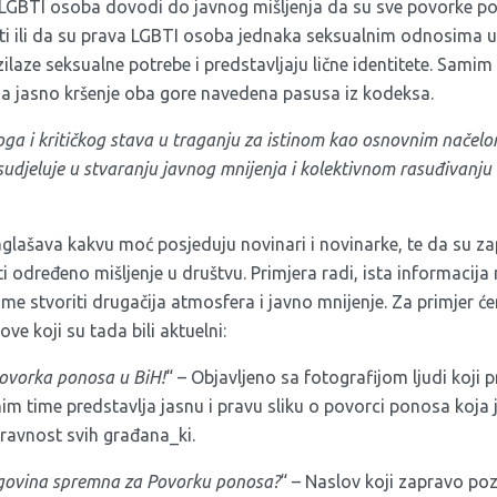
a LGBTI osoba dovodi do javnog mišljenja da su sve povorke 
i ili da su prava LGBTI osoba jednaka seksualnim odnosima u
zilaze seksualne potrebe i predstavljaju lične identitete. Samim 
ja jasno kršenje oba gore navedena pasusa iz kodeksa.
ga i kritičkog stava u traganju za istinom kao osnovnim načel
sudjeluje u stvaranju javnog mnijenja i kolektivnom rasuđivanju 
lašava kakvu moć posjeduju novinari i novinarke, te da su zap
iti određeno mišljenje u društvu. Primjera radi, ista informacija
 time stvoriti drugačija atmosfera i javno mnijenje. Za primjer ć
ve koji su tada bili aktuelni:
Povorka ponosa u BiH!
“ – Objavljeno sa fotografijom ljudi koji
mim time predstavlja jasnu i pravu sliku o povorci ponosa koja 
pravnost svih građana_ki.
cegovina spremna za Povorku ponosa?
“ – Naslov koji zapravo poz