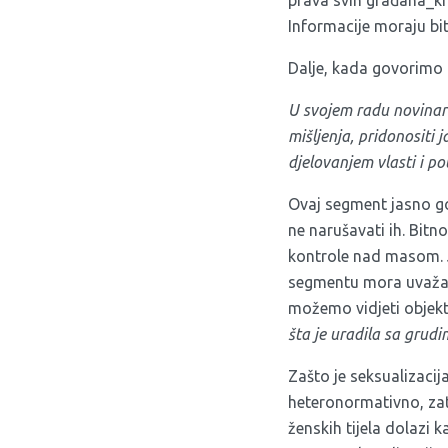
prava svih građana_ki 
Informacije moraju biti 
Dalje, kada govorimo 
U svojem radu novinari 
mišljenja, pridonositi 
djelovanjem vlasti i pol
Ovaj segment jasno go
ne narušavati ih. Bitn
kontrole nad masom. 
segmentu mora uvažava
možemo vidjeti objekti
šta je uradila sa grud
Zašto je seksualizacij
heteronormativno, zat
ženskih tijela dolazi 