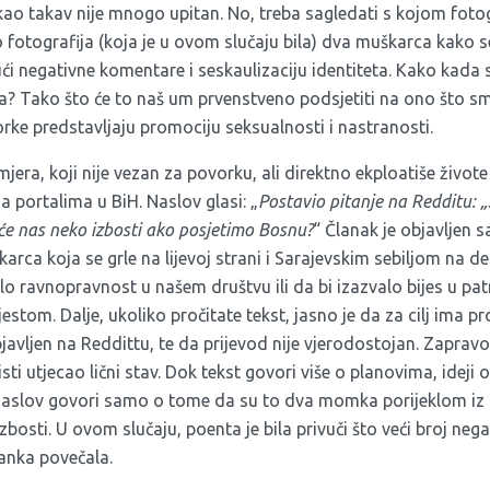
kao takav nije mnogo upitan. No, treba sagledati s kojom fotogr
to fotografija (koja je u ovom slučaju bila) dva muškarca kako se
vući negativne komentare i seskaulizaciju identiteta. Kako kada
? Tako što će to naš um prvenstveno podsjetiti na ono što s
vorke predstavljaju promociju seksualnosti i nastranosti.
imjera, koji nije vezan za povorku, ali direktno ekploatiše živo
a portalima u BiH. Naslov glasi: „
Postavio pitanje na Redditu:
 će nas neko izbosti ako posjetimo Bosnu?
“ Članak je objavljen
rca koja se grle na lijevoj strani i Sarajevskim sebiljom na des
lo ravnopravnost u našem društvu ili da bi izazvalo bijes u patr
tom. Dalje, ukoliko pročitate tekst, jasno je da za cilj ima p
objavljen na Reddittu, te da prijevod nije vjerodostojan. Zaprav
a isti utjecao lični stav. Dok tekst govori više o planovima, ideji 
slov govori samo o tome da su to dva momka porijeklom iz ra
 izbosti. U ovom slučaju, poenta je bila privuči što veći broj ne
lanka povečala.