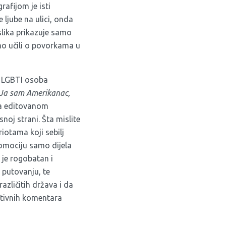
afijom je isti
 ljube na ulici, onda
 slika prikazuje samo
mo učili o povorkama u
te LGBTI osoba
 „Ja sam Amerikanac,
 sa editovanom
noj strani. Šta mislite
iotama koji sebilj
romociju samo dijela
o je rogobatan i
o putovanju, te
zličitih država i da
gativnih komentara