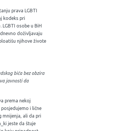
stanju prava LGBTI
aj kodeks pri
a). LGBTI osobe u BiH
odnevno doživljavaju
ploatišu njihove živote
udskog bića bez obzira
ava javnosti da
ava prema nekoj
 posjedujemo i lične
 mnijenja, ali da pri
_ki jeste da štuje