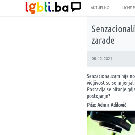
AKTUELNO
LIČNE 
Senzacional
zarade
08. 12. 2021
Senzacionalizam nije nov
vidljivost su se mijenja
Postavlja se pitanje gdj
postojanje?
Piše: Admir Adilović