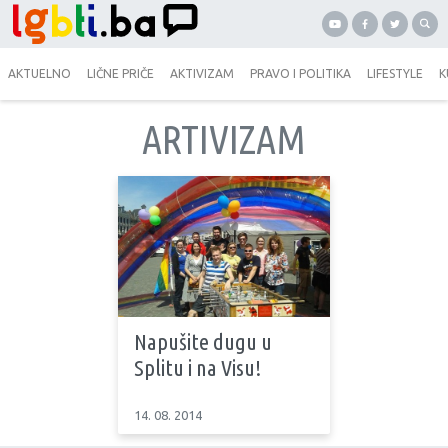
AKTUELNO
LIČNE PRIČE
AKTIVIZAM
PRAVO I POLITIKA
LIFESTYLE
K
ARTIVIZAM
Napušite dugu u
Splitu i na Visu!
14. 08. 2014