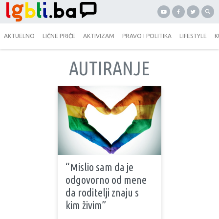
AKTUELNO
LIČNE PRIČE
AKTIVIZAM
PRAVO I POLITIKA
LIFESTYLE
K
AUTIRANJE
“Mislio sam da je
odgovorno od mene
da roditelji znaju s
kim živim”