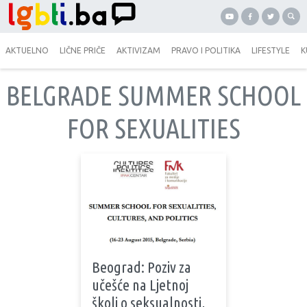
AKTUELNO
LIČNE PRIČE
AKTIVIZAM
PRAVO I POLITIKA
LIFESTYLE
K
BELGRADE SUMMER SCHOOL
FOR SEXUALITIES
Beograd: Poziv za
učešće na Ljetnoj
školi o seksualnosti,