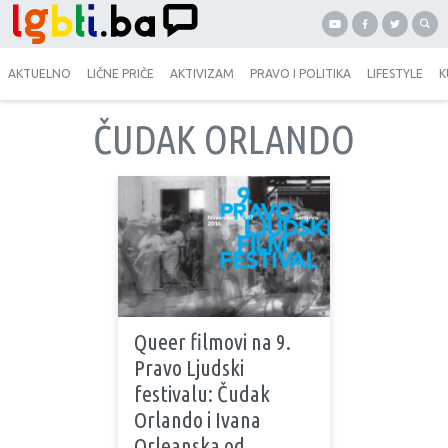
AKTUELNO
LIČNE PRIČE
AKTIVIZAM
PRAVO I POLITIKA
LIFESTYLE
K
ČUDAK ORLANDO
Queer filmovi na 9.
Pravo Ljudski
festivalu: Čudak
Orlando i Ivana
Orleanska od