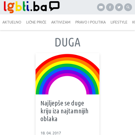
AKTUELNO
LIČNE PRIČE
AKTIVIZAM
PRAVO I POLITIKA
LIFESTYLE
K
DUGA
Najljepše se duge
kriju iza najtamnijih
oblaka
18. 04. 2017