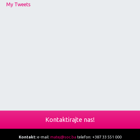
My Tweets
Kontaktirajte nas!
Kontakt:
e-mail:
matej@soc.ba
telefon: +387 33 551 000