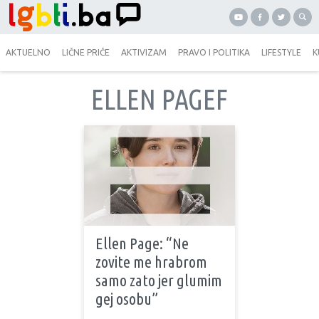
AKTUELNO
LIČNE PRIČE
AKTIVIZAM
PRAVO I POLITIKA
LIFESTYLE
K
ELLEN PAGEF
Ellen Page: “Ne
zovite me hrabrom
samo zato jer glumim
gej osobu”