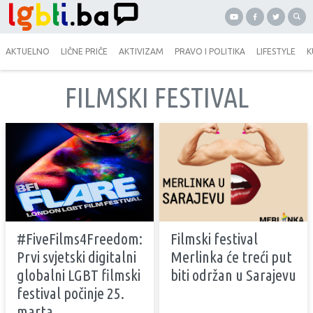
AKTUELNO
LIČNE PRIČE
AKTIVIZAM
PRAVO I POLITIKA
LIFESTYLE
K
FILMSKI FESTIVAL
#FiveFilms4Freedom:
Filmski festival
Prvi svjetski digitalni
Merlinka će treći put
globalni LGBT filmski
biti održan u Sarajevu
festival počinje 25.
marta