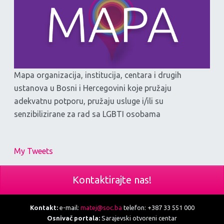
Mapa organizacija, institucija, centara i drugih
ustanova u Bosni i Hercegovini koje pružaju
adekvatnu potporu, pružaju usluge i/ili su
senzibilizirane za rad sa LGBTI osobama
My Tweets
Kontaktirajte nas!
Kontakt:
e-mail:
matej@soc.ba
telefon: +387 33 551 000
Osnivač portala:
Sarajevski otvoreni centar