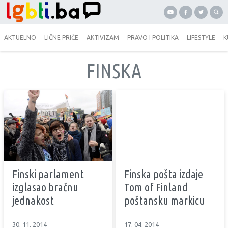
AKTUELNO
LIČNE PRIČE
AKTIVIZAM
PRAVO I POLITIKA
LIFESTYLE
K
FINSKA
Finski parlament
Finska pošta izdaje
izglasao bračnu
Tom of Finland
jednakost
poštansku markicu
30. 11. 2014
17. 04. 2014