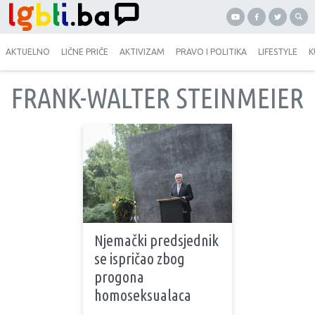
AKTUELNO
LIČNE PRIČE
AKTIVIZAM
PRAVO I POLITIKA
LIFESTYLE
K
FRANK-WALTER STEINMEIER
Njemački predsjednik
se ispričao zbog
progona
homoseksualaca