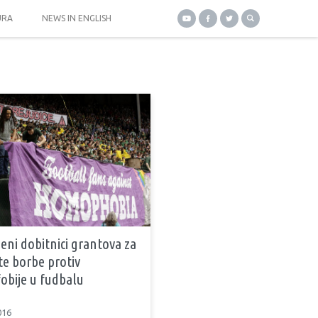
URA
NEWS IN ENGLISH
E
jeni dobitnici grantova za
te borbe protiv
bije u fudbalu
016