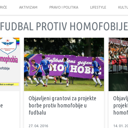
PRIČE
AKTIVIZAM
PRAVO I POLITIKA
LIFESTYLE
KULT
FUDBAL PROTIV HOMOFOBIJ
Objavljeni grantovi za projekte
Objavl
je
borbe protiv homofobije u
projek
fudbalu
homofo
27. 04. 2016
14. 01. 2