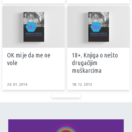
OK mi je da me ne
18+. Knjiga o nešto
vole
drugačijim
muškarcima
24. 01. 2014
18. 12. 2013