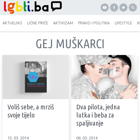
AKTUELNO
LIČNE PRIČE
AKTIVIZAM
PRAVO I POLITIKA
LIFESTYLE
K
GEJ MUŠKARCI
Voliš sebe, a mrziš
Dva pilota, jedna
svoje tijelo
lutka i beba za
spaljivanje
15. 03. 2014
06. 03. 2014