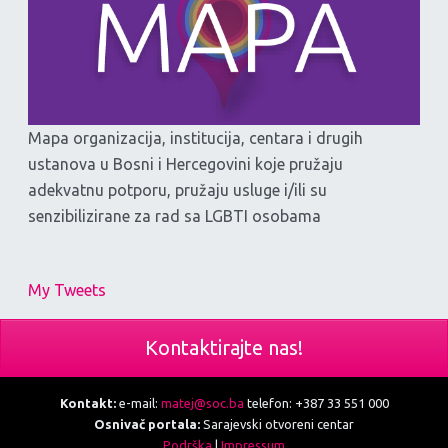
Mapa organizacija, institucija, centara i drugih
ustanova u Bosni i Hercegovini koje pružaju
adekvatnu potporu, pružaju usluge i/ili su
senzibilizirane za rad sa LGBTI osobama
My Tweets
Kontaktirajte nas!
Kontakt:
e-mail:
matej@soc.ba
telefon: +387 33 551 000
Osnivač portala:
Sarajevski otvoreni centar
Podrška
|
Impressum