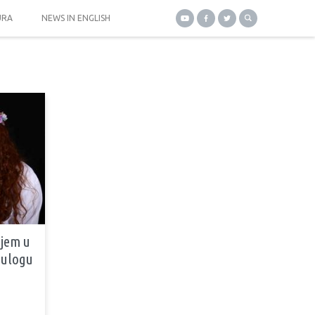
URA
NEWS IN ENGLISH
ujem u
u ulogu