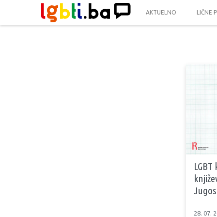
AKTUELNO
LIČNE 
LGBT k
knjiže
Jugosl
28. 07. 