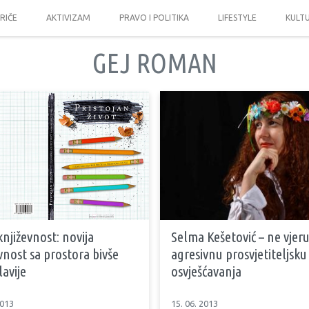
PRIČE
AKTIVIZAM
PRAVO I POLITIKA
LIFESTYLE
KULT
GEJ ROMAN
njiževnost: novija
Selma Kešetović – ne vjer
vnost sa prostora bivše
agresivnu prosvjetiteljsk
avije
osvješćavanja
2013
15. 06. 2013