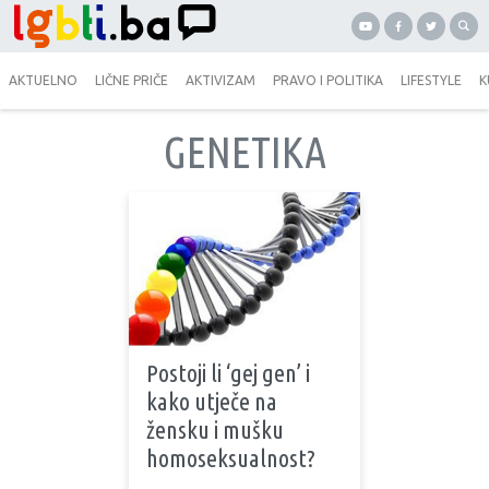
AKTUELNO
LIČNE PRIČE
AKTIVIZAM
PRAVO I POLITIKA
LIFESTYLE
K
GENETIKA
Postoji li ‘gej gen’ i
kako utječe na
žensku i mušku
homoseksualnost?