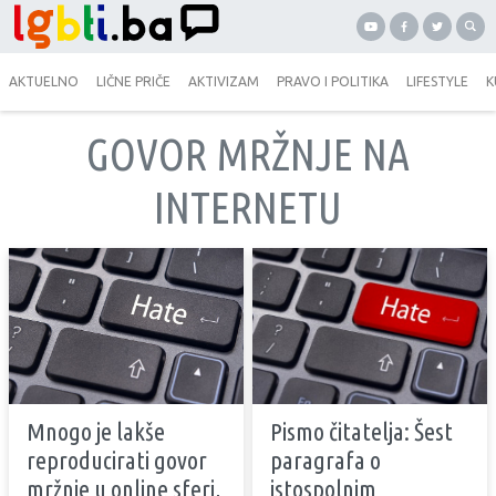
AKTUELNO
LIČNE PRIČE
AKTIVIZAM
PRAVO I POLITIKA
LIFESTYLE
K
GOVOR MRŽNJE NA
INTERNETU
Mnogo je lakše
Pismo čitatelja: Šest
reproducirati govor
paragrafa o
mržnje u online sferi,
istospolnim