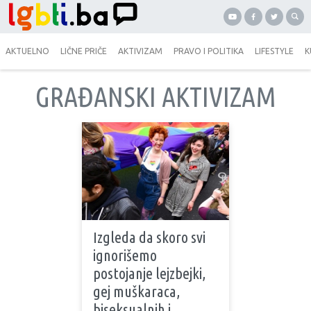
AKTUELNO
LIČNE PRIČE
AKTIVIZAM
PRAVO I POLITIKA
LIFESTYLE
K
GRAĐANSKI AKTIVIZAM
Izgleda da skoro svi
ignorišemo
postojanje lejzbejki,
gej muškaraca,
biseksualnih i