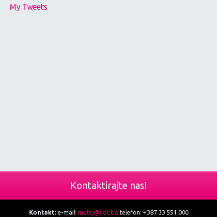
My Tweets
Kontaktirajte nas!
Kontakt:
e-mail:
matej@soc.ba
telefon: +387 33 551 000