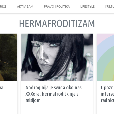
PRIČE
AKTIVIZAM
PRAVO I POLITIKA
LIFESTYLE
KULT
HERMAFRODITIZAM
va
Androginija je svuda oko nas:
Upozna
XXXora, hermafroditkinja s
inters
i
misijom
radnicu