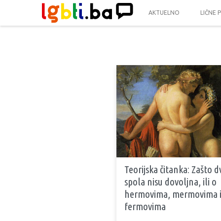
AKTUELNO
LIČNE 
Teorijska čitanka: Zašto d
spola nisu dovoljna, ili o
hermovima, mermovima 
fermovima