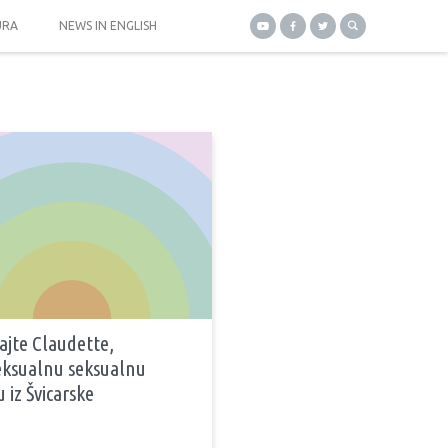
URA
NEWS IN ENGLISH
jte Claudette,
eksualnu seksualnu
 iz Švicarske