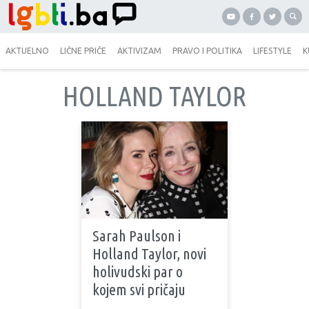
AKTUELNO
LIČNE PRIČE
AKTIVIZAM
PRAVO I POLITIKA
LIFESTYLE
K
HOLLAND TAYLOR
Sarah Paulson i
Holland Taylor, novi
holivudski par o
kojem svi pričaju