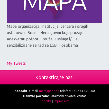
Mapa organizacija, institucija, centara i drugih
ustanova u Bosni i Hercegovini koje pružaju
adekvatnu potporu, pružaju usluge i/ili su
senzibilizirane za rad sa LGBTI osobama
My Tweets
Kontaktirajte nas!
Kontakt:
e-mail:
matej@soc.ba
telefon: +387 33 551 000
Osnivač portala:
Sarajevski otvoreni centar
Podrška
|
Impressum