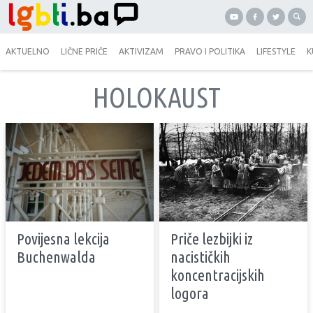
AKTUELNO
LIČNE PRIČE
AKTIVIZAM
PRAVO I POLITIKA
LIFESTYLE
K
HOLOKAUST
Povijesna lekcija
Priče lezbijki iz
Buchenwalda
nacističkih
koncentracijskih
logora