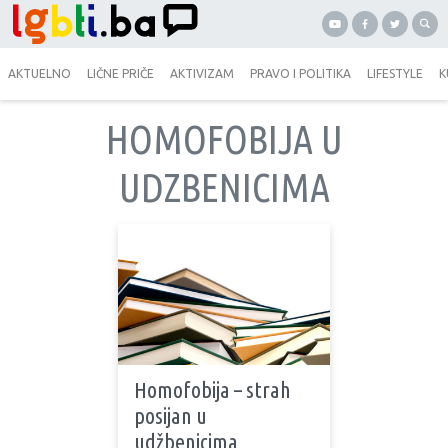
AKTUELNO
LIČNE PRIČE
AKTIVIZAM
PRAVO I POLITIKA
LIFESTYLE
K
HOMOFOBIJA U
UDZBENICIMA
Homofobija – strah
posijan u
udžbenicima